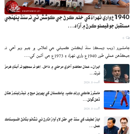
1940ع واري ٺهراءُ کي ختم ڪرڻ جي ڪوشش ٿي ته سنڌ پنهنجي
مستقبل جو فيصلو ڪرڻ ۾ آزاد…
0
ڄامشورو (ويب ڊيسڪ) سنڌ ايڪشن ڪميٽي جي اجلاس ۾ چيو ويو آهي ته
جيڪڏهن عملي طور 1940ع واري ٺهراءُ ۽ 1973ع جي آئين کي…
ايران- عمان معاهدو آخري مرحلي ۾ داخل، اِهو نه سمجهو ته آبناءِ هرمز
ترت…
اگست 8, 2026
ماسٽرز هاڪي ورلڊ ڪپ: پاڪستان کي پهرين ميچ ۾ نيڌرلينڊز هٿان
ڏهن گولن…
اگست 8, 2026
اياز لطيف کي سنڌ جي حقن لاءِ آواز اٿارڻ تي نشانو بڻائڻ افسوسناڪ
عمل…
اگست 8, 2026