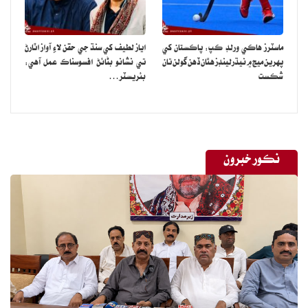
ماسٽرز هاڪي ورلڊ ڪپ: پاڪستان کي
اياز لطيف کي سنڌ جي حقن لاءِ آواز اٿارڻ
پهرين ميچ ۾ نيڌرلينڊز هٿان ڏهن گولن تان
تي نشانو بڻائڻ افسوسناڪ عمل آهي:
شڪست
بئريسٽر…
نڪور خبرون