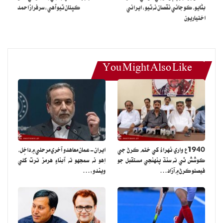
بڻايو، ڪو جاني نقصان نه ٿيو: ايراني
ڪپتان ٿيو آهي: سرفراز احمد
اختياريون
You Might Also Like
1940ع واري ٺهراءُ کي ختم ڪرڻ جي
ايران- عمان معاهدو آخري مرحلي ۾ داخل،
ڪوشش ٿي ته سنڌ پنهنجي مستقبل جو
اِهو نه سمجهو ته آبناءِ هرمز ترت کُلي
فيصلو ڪرڻ ۾ آزاد…
ويندو:…