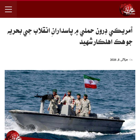
آمريڪي ڊرون حملي ۾ پاسدارانِ انقلاب جي بحريه
جو هڪ اهلڪار شهيد
On
جولائی 8, 2026