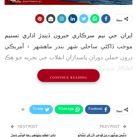
Share
ايران جي نيم سرڪاري خبرون ڏيندڙ اداري تسنيم
موجب ڏاکڻي ساحلي شهر بندر ماهشهر ۾ آمريڪي
ڊرون حملي دوران پاسدارانِ انقلاب جي بحريه جو هڪ
اهلڪار شهيد ٿي ويو
.
CONTINUE READING
Twitter
WhatsApp
Facebook
Share
NEXT POST
PREV POST
دشمن بوشهر ۾ ٻن فوجي اڏن کي نشانو
بابر اعظم پنهنجي رضا خوشيءَ سان