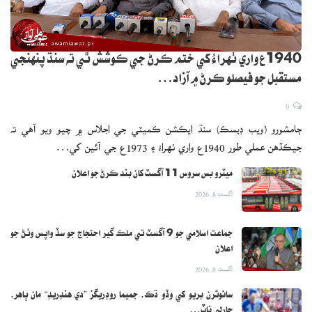
1940ع واري ٺهراءُ کي ختم ڪرڻ جي ڪوشش ٿي ته سنڌ پنهنجي
مستقبل جو فيصلو ڪرڻ ۾ آزاد…
0
ڄامشورو (ويب ڊيسڪ) سنڌ ايڪشن ڪميٽي جي اجلاس ۾ چيو ويو آهي ته
جيڪڏهن عملي طور 1940ع واري ٺهراءُ ۽ 1973ع جي آئين کي…
ميٽرو بس سروس 11 آگسٽ کان بند ڪرڻ جو اعلان
اگست 8, 2026
جماعت اسلامي جو 9 آگسٽ تي ملڪ گير احتجاج جو سڏ واپس وٺڻ جو
اعلان
اگست 8, 2026
سائوٿرن بريو کي وڏو ڌڪ، جميما روڊريگز ”دي هنڊريڊ“ مان ٻاهر،
چارلي ناٽ…