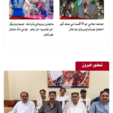
جماعت اسلامي جو 9 آگسٽ تي ملڪ گير
سائوٿرن بريو کي وڏو ڌڪ، جميما روڊريگز
احتجاج جو سڏ واپس وٺڻ جو اعلان
”دي هنڊريڊ“ مان ٻاهر، چارلي ناٽ متبادل
طور شامل
نڪور خبرون