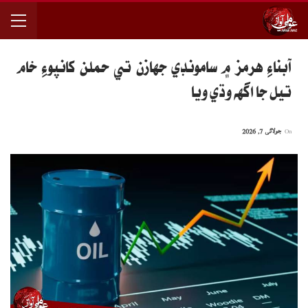
آبناءِ هرمز ۾ سامونڊي جهازن تي حملن کانپوءِ خام
تيل جا اگهه وڌي ويا
On
جولائی 7, 2026