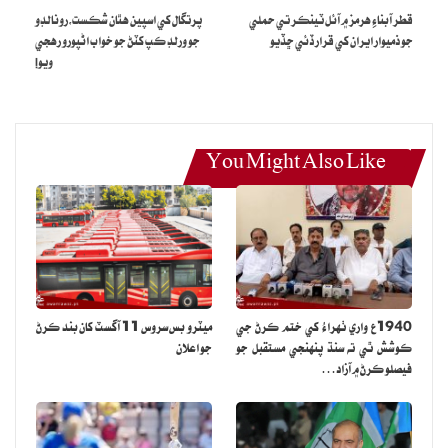
قطر آبناءِ هرمز ۾ آئل ٽينڪر تي حملي
پرتگال کي اسپين هٿان شڪست،رونالڊو
جو ذميوار ايران کي قرار ڏئي ڇڏيو
جو ورلڊ ڪپ کٽڻ جو خواب اڻپورو رهجي
ويو!
You Might Also Like
1940ع واري ٺهراءُ کي ختم ڪرڻ جي
ميٽرو بس سروس 11 آگسٽ کان بند ڪرڻ
ڪوشش ٿي ته سنڌ پنهنجي مستقبل جو
جو اعلان
فيصلو ڪرڻ ۾ آزاد…