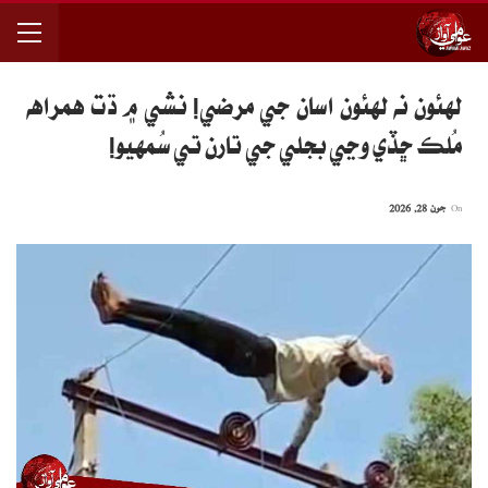
لهئون نه لهئون اسان جي مرضي! نشي ۾ ڌت همراهه
مُلڪ ڇڏي وڃي بجلي جي تارن تي سُمهيو!
On
جون 28, 2026