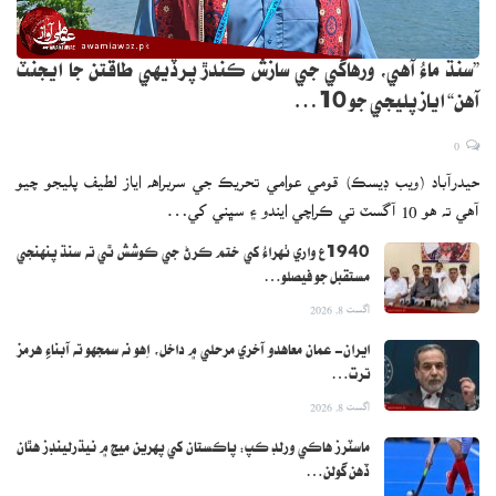
”سنڌ ماءُ آهي، ورهاڱي جي سازش ڪندڙ پرڏيهي طاقتن جا ايجنٽ
آهن“ اياز پليجي جو 10…
0
حيدرآباد (ويب ڊيسڪ) قومي عوامي تحريڪ جي سربراهه اياز لطيف پليجو چيو
آهي ته هو 10 آگسٽ تي ڪراچي ايندو ۽ سڀني کي…
1940ع واري ٺهراءُ کي ختم ڪرڻ جي ڪوشش ٿي ته سنڌ پنهنجي
مستقبل جو فيصلو…
اگست 8, 2026
ايران- عمان معاهدو آخري مرحلي ۾ داخل، اِهو نه سمجهو ته آبناءِ هرمز
ترت…
اگست 8, 2026
ماسٽرز هاڪي ورلڊ ڪپ: پاڪستان کي پهرين ميچ ۾ نيڌرلينڊز هٿان
ڏهن گولن…