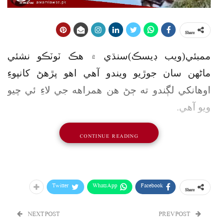
Share
ممبئي(ويب ڊيسڪ)سنڌي ۾ هڪ ٽوٽڪو نشئي
ماڻهن سان جوڙيو ويندو آهي اهو پڙهڻ کانپوءِ
اوهانکي لڳندو ته ڄڻ هن همراهه جي لاءِ ئي چيو
ويو آهي.
سنڌي ۾ چيو ويندو آهي ته چرس جا عادي نشئي
CONTINUE READING
”چرسي“ چوندا آهن ته پيئون چرس، گهمئون عرش
لهئون نه لهئون اسان جي مرضي.
Twitter
WhatsApp
Facebook
Share
سو هن همراهه به اهو ڪم ڪيو آ!
ڀارت ۾ نشي ۾ ڌت هڪ شخص تيز وولٽيج واري
NEXT POST
PREV POST