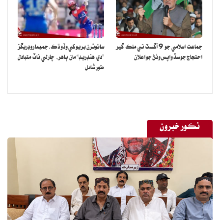
هن وڌيڪ چيو ته ”ممڪن آهي ته 2030 يا 2031 يعني ايندڙ 5 سالن اندر
AI سڀني انسانن کان وڌيڪ ذهين ٿي وڃي“.
هن چيو ته AI ۽ روبوٽڪس سان معيشت ۾ غير معمولي واڌ ٿيندي ۽
جماعت اسلامي جو 9 آگسٽ تي ملڪ گير
سائوٿرن بريو کي وڏو ڌڪ، جميما روڊريگز
انسانن جهڙا روبوٽ جلد ئي روزاني جي زندگي جو حصو بڻجي ويندا.
احتجاج جو سڏ واپس وٺڻ جو اعلان
”دي هنڊريڊ“ مان ٻاهر، چارلي ناٽ متبادل
طور شامل
ايلون مسڪ موجب جيڪڏهن سڀ ڪجهه ٺيڪ رهيو ته ايندڙ سال جي آخر
تائين عام ماڻهن لاءِ انسان جهڙا روبوٽ وڪرو لاءِ موجود هوندا ۽ ڪيترائي
روبوٽ AI جي مدد سان انساني ضرورتون پوريون ڪندا.
حقيقت ۾ هن اڳڪٿي ڪئي ته هڪ وقت اهڙو به ايندو جڏهن دنيا ۾
نڪور خبرون
روبوٽس انسانن کان به وڌيڪ هوندا.
هن جي مطابق روبوٽس جي ڪري انساني ضرورتن جي طلب گهٽجي ويندي
۽ روبوٽس کي اختيار ڪرڻ دنيا جي هر ماڻهو لاءِ لازمي بڻجي ويندو.