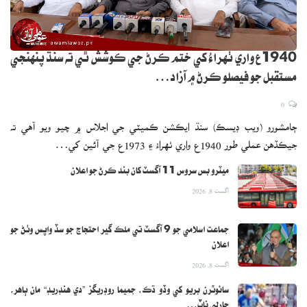
1940ع واري ٺهراءُ کي ختم ڪرڻ جي ڪوشش ٿي ته سنڌ پنهنجي
مستقبل جو فيصلو ڪرڻ ۾ آزاد…
0
ڄامشورو (ويب ڊيسڪ) سنڌ ايڪشن ڪميٽي جي اجلاس ۾ چيو ويو آهي ته
جيڪڏهن عملي طور 1940ع واري ٺهراءُ ۽ 1973ع جي آئين کي…
ميٽرو بس سروس 11 آگسٽ کان بند ڪرڻ جو اعلان
اگست 8, 2026
جماعت اسلامي جو 9 آگسٽ تي ملڪ گير احتجاج جو سڏ واپس وٺڻ جو
اعلان
اگست 8, 2026
سائوٿرن بريو کي وڏو ڌڪ، جميما روڊريگز ”دي هنڊريڊ“ مان ٻاهر،
چارلي ناٽ…