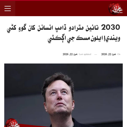
2030 تائين ھٿرادو ڏاھپ انسانن کان گوءِ کڻي
ويندي! ايلون مسڪ جي اڳڪٿي
On
جون 22, 2026
Last updated
جون 22, 2026