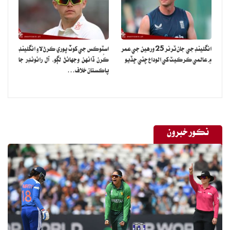
هن کان جڏهن اهو پڇيو ويو ته ڇا هن ڪڏهن هدايتڪار آشوتوش گوارڪر
کي اهو چيو ته گوريءَ کي ڀوون جي ٽيم ۾ ڪرڪيٽ کيڏڻ جو موقعو ڇو
نه مليو؟ ته گريسي سنگهه مرڪندي چيو ته ”نه، مون ڪڏهن اهو نه پڇيو،
انگلينڊ جي جان ٽرنر 25 ورهين جي عمر
اسٽوڪس جي کوٽ پوري ڪرڻ لاءِ انگلينڊ
بس گوريءَ کي ميچ ڏسي سٺو لڳو. پر ها، دل چوندي هئي ته مان به فلم ۾
۾ عالمي ڪرڪيٽ کي الوداع چئي ڇڏيو
ڪُرن ڏانهن وجهائڻ لڳو، آل رائونڊر جا
ڪرڪيٽ کيڏان، فلم ۾ ڪردار طور ۽ ذاتي طور تي به منهنجي تمام
پاڪستان خلاف…
گهڻي خواهش هئي.“
نڪور خبرون