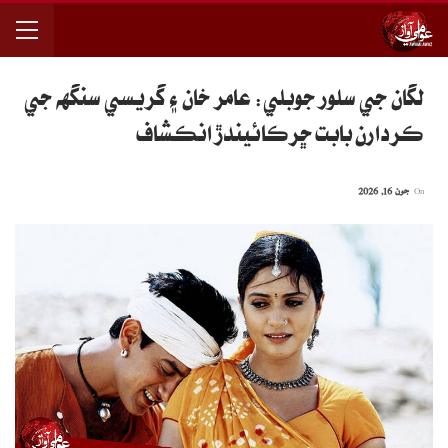
لگان جي سلور جوبلي: عامر خان ۽ گريسي سنگهه جي
ڪردارن بابت ڇرڪائيندڙ انڪشاف
On
جون 16, 2026