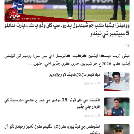
وومينز ايشيا ڪپ جو شيڊيول پڌرو، سڀ کان وڏو پاڪ-ڀارت مقابلو
5 سيپٽمبر تي ٿيندو
0
دبئي (ويب ڊيسڪ) ايشين ڪرڪيٽ ڪائونسل (اي سي سي) وومينز ٽي ٽوئنٽي
ايشيا ڪپ 2026ع جو شيڊيول جاري ڪري ڇڏيو آهي، جنهن…
نياز کوسواسان کان هميشه لاءِ وڇڙي ويو
اگست 6, 2026
انگلينڊ جي جان ٽرنر 25 ورهين جي عمر ۾ عالمي ڪرڪيٽ کي
الوداع چئي ڇڏيو
اگست 6, 2026
اسٽوڪس جي کوٽ پوري ڪرڻ لاءِ انگلينڊ ڪُرن ڏانهن وجهائڻ لڳو، آل
رائونڊر…