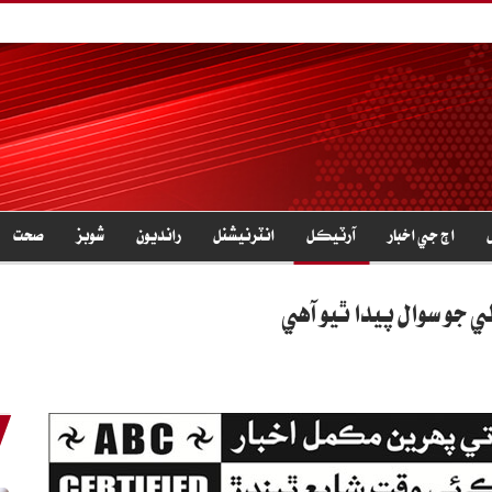
اڄ جي اخبار
آرٽيڪل
انٽرنيشنل
رانديون
شوبز
صحت
لي جو سوال پيدا ٿيو آهي