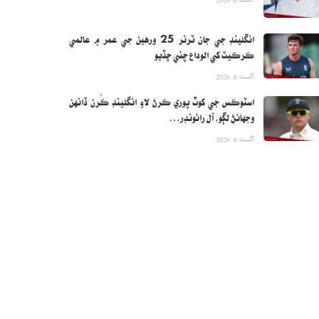
انگلينڊ جي جان ٽرنر 25 ورهين جي عمر ۾ عالمي
ڪرڪيٽ کي الوداع چئي ڇڏيو
اگست 6, 2026
اسٽوڪس جي کوٽ پوري ڪرڻ لاءِ انگلينڊ ڪُرن ڏانهن
وجهائڻ لڳو، آل رائونڊر…
اگست 6, 2026