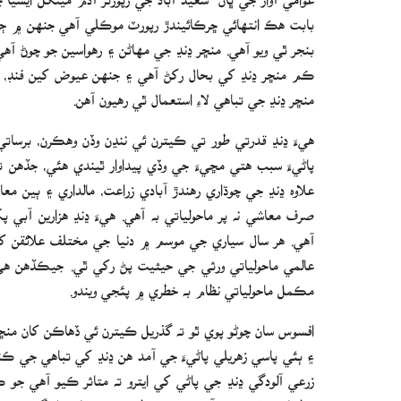
بابت هڪ انتهائي ڇرڪائيندڙ رپورٽ موڪلي آهي جنهن ۾ ڄاڻا
بنجر ٿي ويو آهي. منڇر ڍنڍ جي مهاڻن ۽ رهواسين جو چوڻ آه
ڪم منڇر ڍنڍ کي بحال رکڻ آهي ۽ جنهن عيوض کين فنڊ، پگه
منڇر ڍنڍ جي تباهي لاءِ استعمال ٿي رهيون آهن.
هيءَ ڍنڍ قدرتي طور تي ڪيترن ئي ننڍن وڏن وهڪرن، برساتي
پاڻيءَ سبب هتي مڇيءَ جي وڏي پيداوار ٿيندي هئي، جڏهن ته هز
علاوه ڍنڍ جي چوڌاري رهندڙ آبادي زراعت، مالداري ۽ ٻين 
صرف معاشي نه پر ماحولياتي به آهي. هيءَ ڍنڍ هزارين آبي 
آهي. هر سال سياري جي موسم ۾ دنيا جي مختلف علائقن کان
عالمي ماحولياتي ورثي جي حيثيت پڻ رکي ٿي. جيڪڏهن هيءَ 
مڪمل ماحولياتي نظام به خطري ۾ پئجي ويندو.
افسوس سان چوڻو پوي ٿو ته گذريل ڪيترن ئي ڏهاڪن کان من
۽ ٻئي پاسي زهريلي پاڻيءَ جي آمد هن ڍنڍ کي تباهي جي ڪنا
زرعي آلودگي ڍنڍ جي پاڻي کي ايترو ته متاثر ڪيو آهي جو ڪي
خطرناڪ بڻجي ويو آهي. نتيجي طور مڇين جا نسل گهٽجي ره