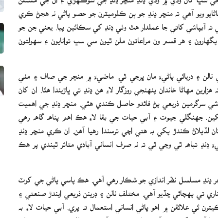
يو ويو آهي ته منڇر ڍنڍ جو ٻن ڪلوميٽرن جو حصو پاڻي نه هجڻ ڪري
ي ته آبپاشي کاتي جا عملدار هٿ وٺي ڍنڍ کي سڪائين پيا. يعني جن جو
ارون ۽ هر قسم ون مراعاتون ملن ٿيون سي سڀ توانايون ۽ سهولتون
 نالن ۽ دريائي پاڻيءَ مان ڀرجي ٿي. ماضيءَ ۾ منڇر جي صاف ۽ مٺي
ارين مهاڻا خاندان پنهنجي روزگار لاءِ هن ڍنڍ تي ڀاڙيندا هئا. ان کان
معاشي سرگرمين ذريعي پڻ فائدو حاصل ڪندي هئي. منڇر ڍنڍ جي اهميت
پکين، جهنگلي جيوت ۽ آبي حيات جي بقا لاءِ هڪ اهم پناهه گاهه رهي
 لڏپلاڻ ڪندڙ پکي به هتي اچي ترسندا رهيا آهن. ان ڪري منڇر ڍنڍ
ڍنڍ تباهه ٿي وڃي ٿي ته نه صرف انساني آبادي متاثر ٿيندي پر هڪ
ڇر ڍنڍ مسلسل نظر اندازي جو شڪار رهي آهي. هڪ پاسي پاڻي جي کوٽ
ري تي پهچائي ڇڏيو آهي. مختلف نالن ۽ ڊرينن ذريعي ايندڙ صنعتي ۽
ترن ئي علائقن ۾ اهو پاڻي انساني استعمال ته پري، آبي حيات لاءِ به
يا آهن، پکين جي آمد متاثر ٿي رهي آهي ۽ مهاڻن جي معيشت تباهه