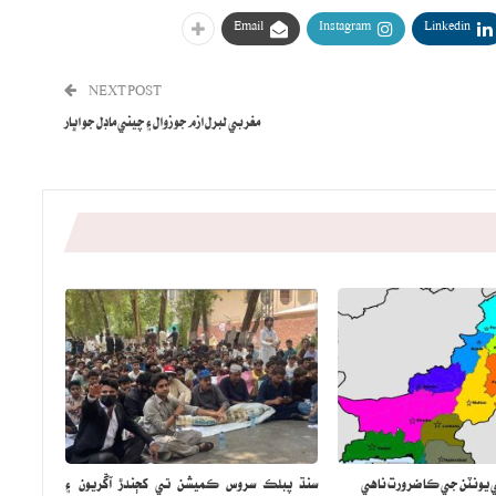
Email
Instagram
Linkedin
NEXT POST
مغربي لبرل ازم جو زوال ۽ چيني ماڊل جو اڀار
ي يونٽن جي ڪا ضرورت ناهي
سنڌ پبلڪ سروس ڪميشن تي کڄندڙ آڱريون ۽