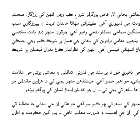
معاشي بحالي لاءِ خاص پروگرام شروع ڪيا وڃن. انهن کي روزگار، صحت،
 جي ذميواري آهي. ڪيترائي مهاڻا خاندان غربت ۽ بيروزگاري سبب
 سنگين سماجي مسئلو بڻجي رهيو آهي. چوٿون، منڇر ڍنڍ بابت سائنسي
ي. پنجون، مقامي برادرين کي بحالي جي عمل ۾ شريڪ ڪيو وڃي. جيڪي
ڄاڻ انتهائي قيمتي آهي. انهن کي نظرانداز ڪرڻ بدران فيصلن ۾ شريڪ
جي ذخيري طور نه پر سنڌ جي قدرتي، ثقافتي ۽ معاشي ورثي جي علامت
اتيءَ جو اهم حصو آهي. جيڪڏهن منڇر بچي ٿي ته هزارين خاندانن جو
ها تباهه ٿي وڃي ٿي ته ان جو نقصان ايندڙ نسلن کي ڀوڳڻو پوندو.
منڇر کي تباهه ئي ڇو ڪيو ويو آهي جو هاڻي ان جي بحالي جا مطالبا ٿي
کي ان جي اهميت ۽ ضرورت معلوم ناهي ته پوءِ کين حڪومت ۽ ادارن