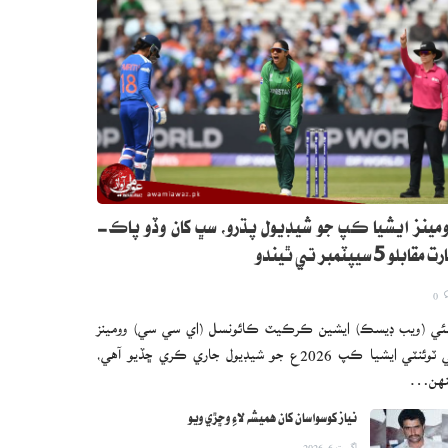
مينز ايشيا ڪپ جو شيڊيول پڌرو، سڀ کان وڏو پاڪ-
 مقابلو 5 سيپٽمبر تي ٿيندو
0
ئي (ويب ڊيسڪ) ايشين ڪرڪيٽ ڪائونسل (اي سي سي) وومينز
ٽي ٽوئنٽي ايشيا ڪپ 2026ع جو شيڊيول جاري ڪري ڇڏيو آهي،
نهن…
نياز کوسواسان کان هميشه لاءِ وڇڙي ويو
اگست 6, 2026