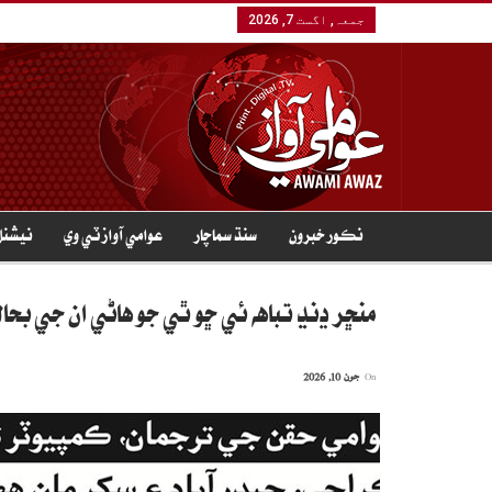
جمعہ, اگست 7, 2026
نڪور خبرون
سنڌ سماچار
عوامي آواز ٽي وي
نيشنل
منڇر ڍنڍ تباهه ئي ڇو ٿي جو هاڻي ان جي بحا
On
جون 10, 2026