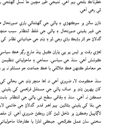
ٿي رهي آهي.
تازن سالن ۾ سوڪهڙي ۽ پاڻي جي گهٽتائي واري صورتحال هن
جي غير يقيني صورتحال ۽ پاڻي جي غلط انتظام سبب منڇ
گدلاڻ جو اثر وڌيڪ وڌي وڃي ٿو ۽ ڍنڍ جي حياتياتي نظام کي ن
اهڙي وقت ۾ ايس يو پي پاران ڪيل پنڌ مارچ رڳو هڪ سياسي س
ڪوشش آهي. سنڌ جي سياسي، سماجي ۽ ماحولياتي تنظيمن کي
جو معاملو ڪنهن هڪ علائقي يا هڪ جماعت جو مسئلو نه پر س
سنڌ حڪومت لاءِ ضروري آهي ته اها منڇر ڍنڍ جي بحالي ک
کان پهرين ڍنڍ ۾ صاف پاڻي جي مستقل فراهمي کي يقيني بڻ
ممڪن نه آهي. سنڌ ۽ وفاقي سطح تي پاڻي جي انتظام بابت 
جي بقا کي يقيني بڻائين. ٻيو اهم قدم گدلاڻ جي خاتمي لا
لاڳاپيل وهڪرن ۾ داخل ٿيڻ کان روڪڻ ضروري آهي. ان مقصد ل
سختي سان عمل ڪرائجي. جيڪي ادارا يا ڪارخانا ماحولي
وڃي.