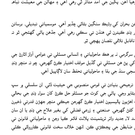
 بحران کي وڌيڪ سنگين بڻائي ڇڏيو آهي. موسمياتي تبديلي، برساتن
ر ڍنڍ ڪيترن ئي هنڌن تي سڪي رهي آهي. جڏهن پاڻي گهٽجي ٿو ته
اقابل تلافي نقصان پهچي ٿو.
رگرمي نه پر هڪ ماحولياتي ۽ انساني مسئلي تي عوامي آواز اٿارڻ جي
 پڻ هن مسئلي تي گڏيل موقف اختيار ڪرڻ گهرجي، ڇو ته منڇر ڍنڍ
ڄي سنڌ جي بقا ۽ ماحولياتي تحفظ سان لاڳاپيل آهي.
ي ترجيحي بنيادن تي قومي منصوبي جي حيثيت ڏئي. ان سلسلي ۾ سڀ
ايو وڃي. پاڻي جي کوٽ جو مسئلو حل ڪرڻ کان سواءِ ڍنڍ جي بحالي
اهڙيون پاليسيون اختيار ڪرڻ گهرجن جيڪي منڇر جهڙن قدرتي ذخيرن
ءِ کڻڻ گهرجي. صنعتي ۽ زرعي فضلي کي بغير علاج جي ڍنڍ يا ان سان
اءِ جديد واٽر ٽريٽمينٽ پلانٽ قائم ڪيا وڃن ۽ ماحولياتي قانونن تي
اتي ضابطن جي ڀڃڪڙي ڪن، انهن خلاف سخت قانوني ڪارروائي ڪئي