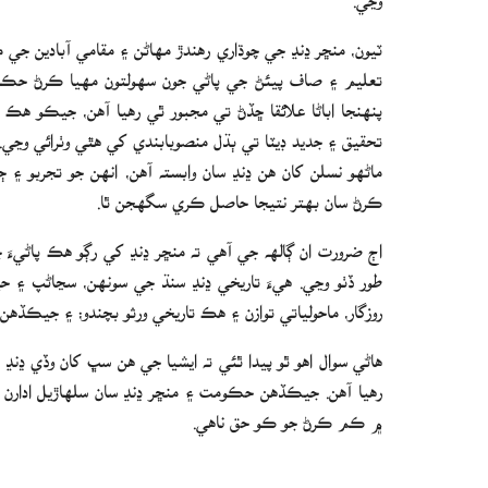
ٽيون، منڇر ڍنڍ جي چوڌاري رهندڙ مهاڻن ۽ مقامي آبادين جي 
تعليم ۽ صاف پيئڻ جي پاڻي جون سهولتون مهيا ڪرڻ حڪومت
پنهنجا اباڻا علائقا ڇڏڻ تي مجبور ٿي رهيا آهن، جيڪو هڪ
تحقيق ۽ جديد ڊيٽا تي ٻڌل منصوبابندي کي هٿي وٺرائي وڃ
ماڻهو نسلن کان هن ڍنڍ سان وابسته آهن، انهن جو تجربو ۽ 
ڪرڻ سان بهتر نتيجا حاصل ڪري سگهجن ٿا.
اڄ ضرورت ان ڳالهه جي آهي ته منڇر ڍنڍ کي رڳو هڪ پاڻيءَ 
طور ڏٺو وڃي. هيءَ تاريخي ڍنڍ سنڌ جي سونهن، سڃاڻپ ۽ حي
روزگار، ماحولياتي توازن ۽ هڪ تاريخي ورثو بچندو؛ ۽ جيڪڏهن ا
هاڻي سوال اهو ٿو پيدا ٿئي ته ايشيا جي هن سڀ کان وڏي ڍنڍ 
رهيا آهن. جيڪڏهن حڪومت ۽ منڇر ڍنڍ سان سلهاڙيل ادارن 
۾ ڪم ڪرڻ جو ڪو حق ناهي.