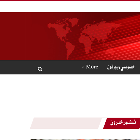
خصوصي رپورٽون
More
نڪور خبرون