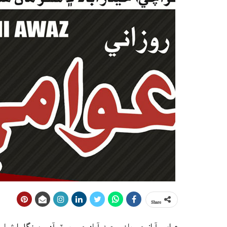
Share
عوامي آواز جي ڀان سعيد آباد جي رپورٽر آدم مينگل ايش