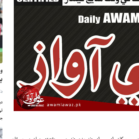
وو
ڀارت
دب
ج
يا جي سڀ کان وڏي ۾ وڏي ڍنڍ منڇر ڍنڍ جي سوڪهڙي ۽ ان جي مسئلن