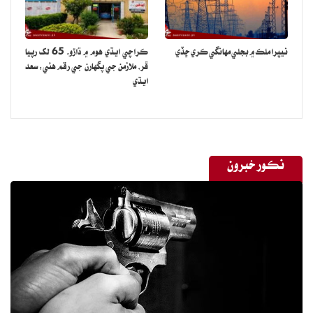
نيپرا ملڪ ۾ بجلي مهانگي ڪري ڇڏي
ڪراچي ايڌي هوم ۾ ڌاڙو، 65 لک رپيا
ڦر، ملازمن جي پگهارن جي رقم هئي: سعد
ايڌي
نڪور خبرون