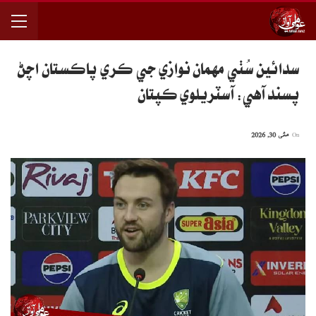
سدائين سُٺي مهمان نوازي جي ڪري پاڪستان اچڻ
پسند آهي: آسٽريلوي ڪپتان
On
مئی 30, 2026