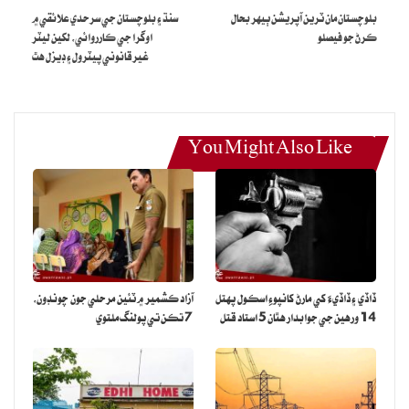
بلوچستان مان ٽرين آپريشن ٻيهر بحال
سنڌ ۽ بلوچستان جي سرحدي علائقي ۾
ڪرڻ جو فيصلو
اوگرا جي ڪارروائي، لکين ليٽر
غيرقانوني پيٽرول ۽ ڊيزل هٿ
You Might Also Like
ڏاڏي ۽ ڏاڏيءَ کي مارڻ کانپوءِ اسڪول پهتل
آزاد ڪشمير ۾ ٽئين مرحلي جون چونڊون،
14 ورهين جي جوابدار هٿان 5 استاد قتل
7 تڪن تي پولنگ ملتوي