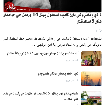
ڏاڏي ۽ ڏاڏيءَ کي مارڻ کانپوءِ اسڪول پهتل 14 ورهين جي جوابدار
هٿان 5 استاد قتل
0
بئنڪاڪ (ويب ڊيسڪ) ٿائيلينڊ جي راڄڌاني بئنڪاڪ ويجهو هڪ اسڪول اندر
فائرنگ جي واقعي ۾ 5 استاد مارجي ويا آهن. پرڏيهي…
آزاد ڪشمير ۾ ٽئين مرحلي جون چونڊون، 7 تڪن تي پولنگ ملتوي
اگست 7, 2026
نيپرا ملڪ ۾ بجلي مهانگي ڪري ڇڏي
اگست 7, 2026
ڪراچي ايڌي هوم ۾ ڌاڙو، 65 لک رپيا ڦر، ملازمن جي پگهارن جي رقم
هئي: سعد…
اگست 7, 2026