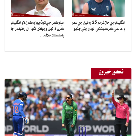
انگلينڊ جي جان ٽرنر 25 ورهين جي عمر
اسٽوڪس جي کوٽ پوري ڪرڻ لاءِ انگلينڊ
۾ عالمي ڪرڪيٽ کي الوداع چئي ڇڏيو
ڪُرن ڏانهن وجهائڻ لڳو، آل رائونڊر جا
پاڪستان خلاف…
نڪور خبرون