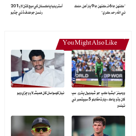
”ڪنهن جا 6 ته ڪنهن جا 9 ٻار آهن، ملڪ
آسٽريليا پاڪستان کي ميچ کٽڻ لاءِ 201
تي الله رحم ڪري“
رنسن جو هدف ڏئي ڇڏيو
You Might Also Like
وومينز ايشيا ڪپ جو شيڊيول پڌرو، سڀ
نياز کوسواسان کان هميشه لاءِ وڇڙي ويو
کان وڏو پاڪ-ڀارت مقابلو 5 سيپٽمبر تي
ٿيندو