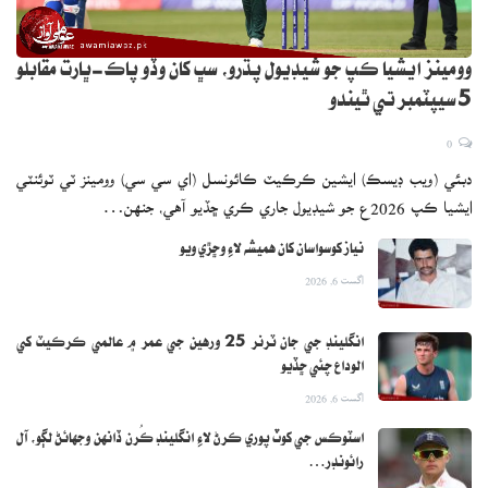
وومينز ايشيا ڪپ جو شيڊيول پڌرو، سڀ کان وڏو پاڪ-ڀارت مقابلو
5 سيپٽمبر تي ٿيندو
0
دبئي (ويب ڊيسڪ) ايشين ڪرڪيٽ ڪائونسل (اي سي سي) وومينز ٽي ٽوئنٽي
ايشيا ڪپ 2026ع جو شيڊيول جاري ڪري ڇڏيو آهي، جنهن…
نياز کوسواسان کان هميشه لاءِ وڇڙي ويو
اگست 6, 2026
انگلينڊ جي جان ٽرنر 25 ورهين جي عمر ۾ عالمي ڪرڪيٽ کي
الوداع چئي ڇڏيو
اگست 6, 2026
اسٽوڪس جي کوٽ پوري ڪرڻ لاءِ انگلينڊ ڪُرن ڏانهن وجهائڻ لڳو، آل
رائونڊر…