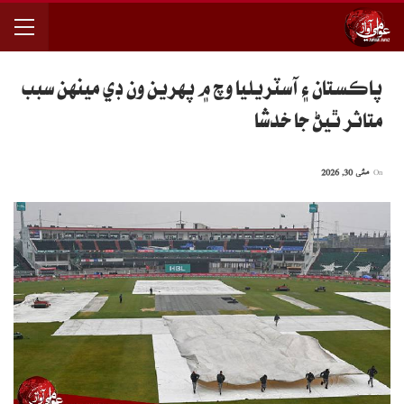
پاڪستان ۽ آسٽريليا وچ ۾ پهرين ون ڊي مينهن سبب
متاثر ٿيڻ جا خدشا
On
مئی 30, 2026