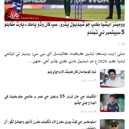
وومينز ايشيا ڪپ جو شيڊيول پڌرو، سڀ کان وڏو پاڪ-ڀارت مقابلو
5 سيپٽمبر تي ٿيندو
0
دبئي (ويب ڊيسڪ) ايشين ڪرڪيٽ ڪائونسل (اي سي سي) وومينز ٽي ٽوئنٽي
ايشيا ڪپ 2026ع جو شيڊيول جاري ڪري ڇڏيو آهي، جنهن…
نياز کوسواسان کان هميشه لاءِ وڇڙي ويو
اگست 6, 2026
انگلينڊ جي جان ٽرنر 25 ورهين جي عمر ۾ عالمي ڪرڪيٽ کي
الوداع چئي ڇڏيو
اگست 6, 2026
اسٽوڪس جي کوٽ پوري ڪرڻ لاءِ انگلينڊ ڪُرن ڏانهن وجهائڻ لڳو، آل
رائونڊر…