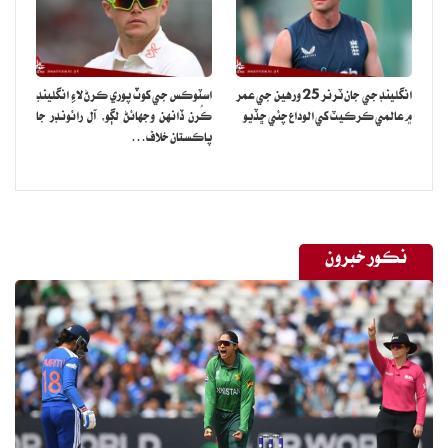
انگلينڊ جي جان ٽرنر 25 ورهين جي عمر
اسٽوڪس جي کوٽ پوري ڪرڻ لاءِ انگلينڊ
۾ عالمي ڪرڪيٽ کي الوداع چئي ڇڏيو
ڪُرن ڏانهن وجهائڻ لڳو، آل رائونڊر جا
پاڪستان خلاف…
نڪور خبرون