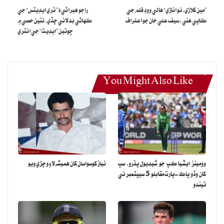
”مين کلاڙي، تو اناڙي“ هالي ووڊ فلم جي
راجو هيراڻيءَ ” ٿري ايڊيٽس“ جي
ڪاپي هئي: سيف علي خان جو اعتراف
ڪهاڻي بدلائي ڇڏي، نئين حصي ۾
چوٿين ”ايڊيٽ“ جي انٽري
You Might Also Like
وومينز ايشيا ڪپ جو شيڊيول پڌرو، سڀ
نياز کوسواسان کان هميشه لاءِ وڇڙي ويو
کان وڏو پاڪ-ڀارت مقابلو 5 سيپٽمبر تي
ٿيندو