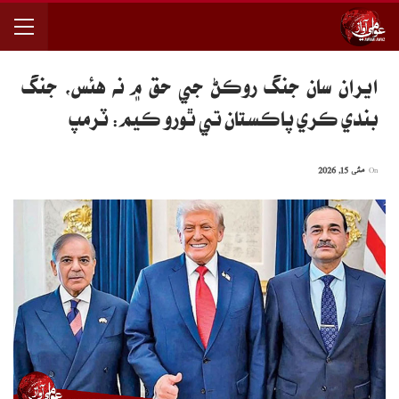
ايران سان جنگ روڪڻ جي حق ۾ نه هئس، جنگ
بندي ڪري پاڪستان تي ٿورو ڪيم: ٽرمپ
On
مئی 15, 2026