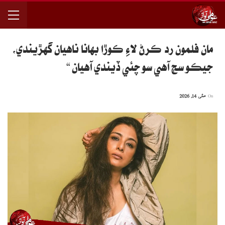
مان فلمون رد ڪرڻ لاءِ ڪوڙا بهانا ناهيان گهڙيندي،
جيڪو سچ آهي سو چئي ڏيندي آهيان “
On
مئی 14, 2026