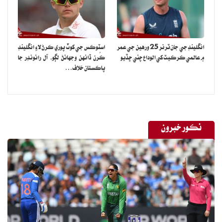
انگلينڊ جي جان ٽرنر 25 ورهين جي عمر
اسٽوڪس جي کوٽ پوري ڪرڻ لاءِ انگلينڊ
۾ عالمي ڪرڪيٽ کي الوداع چئي ڇڏيو
ڪُرن ڏانهن وجهائڻ لڳو، آل رائونڊر جا
پاڪستان خلاف…
نڪور خبرون