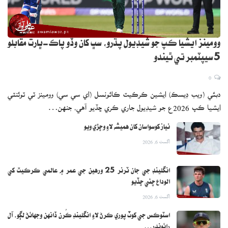
وومينز ايشيا ڪپ جو شيڊيول پڌرو، سڀ کان وڏو پاڪ-ڀارت مقابلو
5 سيپٽمبر تي ٿيندو
0
دبئي (ويب ڊيسڪ) ايشين ڪرڪيٽ ڪائونسل (اي سي سي) وومينز ٽي ٽوئنٽي
ايشيا ڪپ 2026ع جو شيڊيول جاري ڪري ڇڏيو آهي، جنهن…
نياز کوسواسان کان هميشه لاءِ وڇڙي ويو
اگست 6, 2026
انگلينڊ جي جان ٽرنر 25 ورهين جي عمر ۾ عالمي ڪرڪيٽ کي
الوداع چئي ڇڏيو
اگست 6, 2026
اسٽوڪس جي کوٽ پوري ڪرڻ لاءِ انگلينڊ ڪُرن ڏانهن وجهائڻ لڳو، آل
رائونڊر…