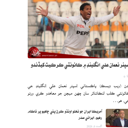
پنر نعمان علي انگلينڊ ۾ ڪائونٽي ڪرڪيٽ کيڏندو
0
ڊن (ويب ڊيسڪ) پاڪستاني اسپنر نعمان علي انگلينڊ جي
ئونٽي ڪلب لنڪاشائر سان ڇهن ميچن جو معاهدو ڪري ورتو
ي، هو…
آمريڪا ايران جو تختو اونڌو ڪرڻ پئي چاهيو پر ناڪام
رهيو: ايراني صدر
اگست 6, 2026