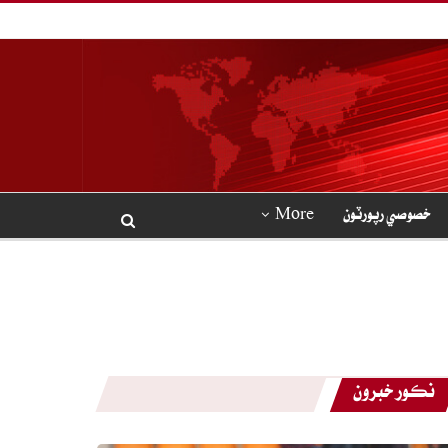
خصوصي رپورٽون
More
نڪور خبرون