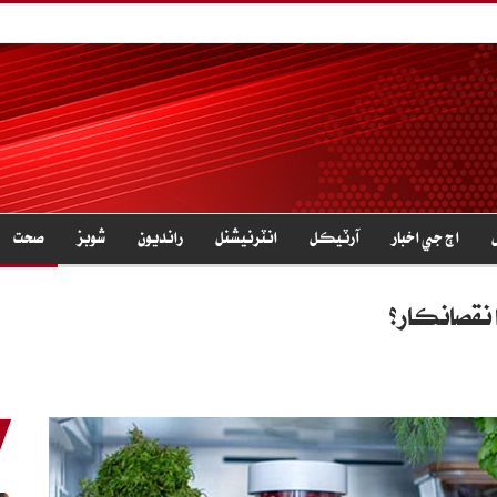
اڄ جي اخبار
آرٽيڪل
انٽرنيشنل
رانديون
شوبز
صحت
ا نقصانڪار؟