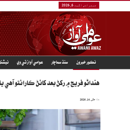
جمعرات, اگست 6, 2026
نڪور خبرون
سنڌ سماچار
عوامي آواز ٽي وي
نيشنل
هنداڻو فريج ۾ رکڻ بعد کائڻ ڪارائتو آهي ي
On
مئی 14, 2026