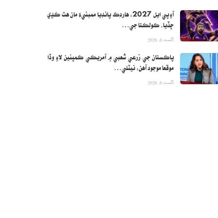
آءِ پي ايل 2027: هاردِڪ پانڊيا ممبئيءَ مان هٿ ڪڍي
ڇڏيا، ڪولڪتا جي…
اگست 6, 2026
پاڪستان جي زرعي شعبي ۾ آمريڪي ڪمپنين لاءِ وڏا
موقعا موجود آهن: نيٽلي…
اگست 6, 2026