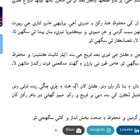
 ان کي محفوظ هنڌ رکڻ به ضروي آهي. پرڏيهي خابرو اداري جي رپورٽ
نهن سبب گرمي ۾ هن ميووي ۾ بيڪٽيريا تيزيءَ سان پيدا ٿي سگهن ٿا،
 لاءِ نقصانڪار ٿي سگهي ٿو.
جي ۽ ڪٽڻ جي فوري بعد فريج جي بند (ايئر ٽائيٽ ڪنٽينر) ۾ محفوظ
سگهي ٿو، خاص طور تي ٻارڙن ۽ گهٽ مدافعتي قوت رکندڙ ماڻهن لاءِ
تازو ۽ بنا ڏار وارو وٺو، ڪٽڻ کان اڳ هٿ ۽ ڇُري چڱي ريت ڌوئي وٺو،
ٽيل ٽُڪرن کي بند دٻي ۾ فريج ۾ رکو، ميوو گهڻي دير ٻاهر رکڻ کان
 کي گرمين ۾ محفوظ ۽ صحت بخش انداز ۾ کائي سگهجي ٿو.
Email
Instagram
Linkedin