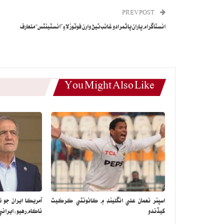
PREV POST
انسٽاگرام پاران پاڻمرادو غائب ٿيڻ وارن فوٽوز لاءِ ”انسٽينٽس“ متعارف
You Might Also Like
اسپنر نعمان علي انگلينڊ ۾ ڪائونٽي ڪرڪيٽ
آمريڪا ايران جو 
کيڏندو
ناڪام رهيو: ايراني