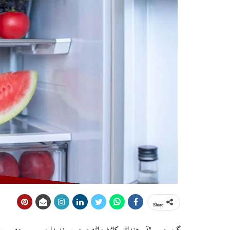
Share
گرمين ۾ ٿڌو هنداڻو کائڻ ماڻهن جو پسنديدا ميوو سمجهيو وي