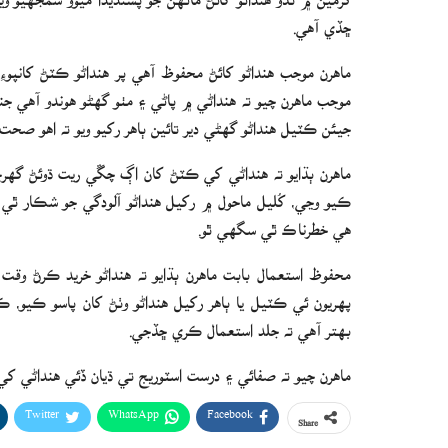
ڇڏي آهي.
ماهرن موجب هنداڻو کائڻ محفوظ آهي پر هنداڻو ڪٽڻ کانپوءِ
موجب ماهرن چيو ته هنداڻي ۾ پاڻي ۽ مٺو گهڻو هوندو آهي ج
جيئن ڪٽيل هنداڻو گهڻي دير تائين ٻاهر رکيو ويو ته اهو صحت
ماهرن ٻڌايو ته هنداڻي کي ڪٽڻ کان اڳ چڱي ريت ڌوئڻ گهر
ڪيو وڃي، کُليل ماحول ۾ رکيل هنداڻو آلودگي جو شڪار ٿي 
هي خطرناڪ ٿي سگهي ٿو.
محفوظ استعمال بابت ماهرن ٻڌايو ته هنداڻو خريد ڪرڻ وقت 
پهريون ئي ڪٽيل يا ٻاهر رکيل هنداڻو وٺڻ کان پاسو ڪيو، ڪ
بهتر آهي ته جلد استعمال ڪري ڇڏجي.
ماهرن چيو ته صفائي ۽ درست اسٽوريج تي ڌيان ڏئي هنداڻي
Twitter
WhatsApp
Facebook
Share