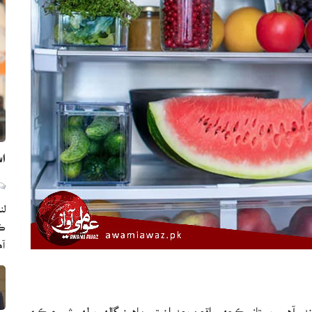
اس
لن
ڪا
آه
ندو آهي، پر تازو ڪجهه واقعن بعد ان تي ماهرن ڳالهه ٻولهه شروع ڪري