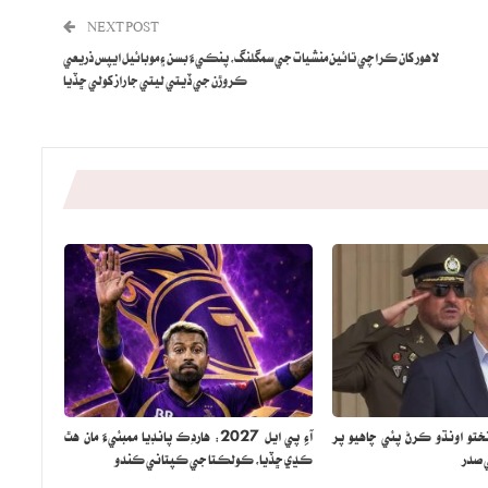
NEXT POST
لاهور کان ڪراچي تائين منشيات جي سمگلنگ، پنڪيءَ بسن ۽ موبائيل ايپس ذريعي
ڪروڙن جي ڏيتي ليتي جا راز کولي ڇڏيا
تختو اونڌو ڪرڻ پئي چاهيو پر
آءِ پي ايل 2027: هاردِڪ پانڊيا ممبئيءَ مان هٿ
 صدر
ڪڍي ڇڏيا، ڪولڪتا جي ڪپتاني ڪندو