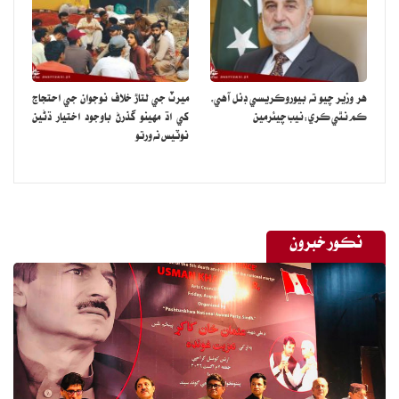
هر وزير چيو ته بيوروڪريسي ڊنل آهي،
ميرٽ جي لتاڙ خلاف نوجوان جي احتجاج
ڪم نٿي ڪري:نيب چيئرمين
کي اڌ مهينو گذرڻ باوجود اختيار ڌڻين
نوٽيس نه ورتو
نڪور خبرون