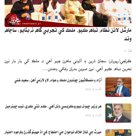
مارشل لائن نظام تباهه ڪيو، ملڪ کي تجربي گاهه نه بڻايو: ساڃاهه
وند
0
ڪراچي(رپورٽر) سڄاڻ ڌرين ۽ آئيني ماهرن چيو آهي ته ملڪ کي بار بار نون
تجربن تباهه ڪيو آهي، نون صوبن بدران وفاقي وحدتن…
آزاد ۽ منصفاڻيون چونڊون ملڪ ۽ عوام لاءِ لازمي آهن: سعيد غني
اگست 8, 2026
هر وزير چيو ته بيوروڪريسي ڊنل آهي، ڪم نٿي ڪري:نيب چيئرمين
اگست 8, 2026
ميرٽ جي لتاڙ خلاف نوجوان جي احتجاج کي اڌ مهينو گذرڻ باوجود اختيار