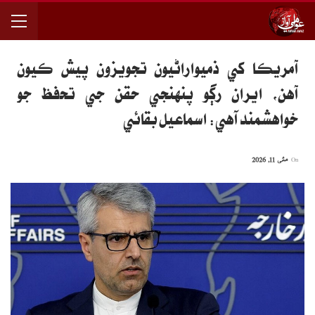
آمريڪا کي ذميواراڻيون تجويزون پيش ڪيون
آهن، ايران رڳو پنهنجي حقن جي تحفظ جو
خواهشمند آهي: اسماعيل بقائي
On
مئی 11, 2026