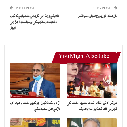
NEXT POST
PREV POST
مان هڪ اڌورو روح آهيان: صبا قمر
ٿلاپٿي وجئه جي تاريخي ڪاميابي کانپوءِ
دلجيت دوسانجهه کي به سياست ۾ اچڻ جي
اپيل
You Might Also Like
مارشل لائن نظام تباهه ڪيو، ملڪ کي
آزاد ۽ منصفاڻيون چونڊون ملڪ ۽ عوام لاءِ
تجربي گاهه نه بڻايو: ساڃاهه وند
لازمي آهن: سعيد غني