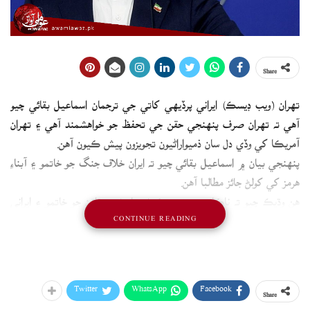
Share
تهران (ويب ڊيسڪ) ايراني پرڏيهي کاتي جي ترجمان اسماعيل بقائي چيو
آهي ته تهران صرف پنهنجي حقن جي تحفظ جو خواهشمند آهي ۽ تهران
آمريڪا کي وڏي دل سان ذميواراڻيون تجويزون پيش ڪيون آهن.
پنهنجي بيان ۾ اسماعيل بقائي چيو ته ايران خلاف جنگ جو خاتمو ۽ آبناءِ
هرمز کي کولڻ جائز مطالبا آهن.
هن وڌيڪ چيو ته ناڪابندي ختم ڪرڻ، سامونڊي ڌاڙن جو خاتمو ۽ ايراني
CONTINUE READING
اثاثن کي بحال ڪرڻ به جائز مطالبن ۾ شامل آهن.
هن چيو ته آبناءِ هرمز تان محفوظ رستو ۽ لبنان سميت خطي ۾ سيڪيورٽي
قائم ڪرڻ ايران جي مطالبن جو حصو هو، هي مطالبا خطي جي سيڪيورٽي
لاءِ ذميواراڻا مطالبا آهن.
Twitter
WhatsApp
Facebook
Share