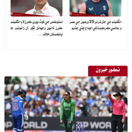
انگلينڊ جي جان ٽرنر 25 ورهين جي عمر
اسٽوڪس جي کوٽ پوري ڪرڻ لاءِ انگلينڊ
۾ عالمي ڪرڪيٽ کي الوداع چئي ڇڏيو
ڪُرن ڏانهن وجهائڻ لڳو، آل رائونڊر جا
پاڪستان خلاف…
نڪور خبرون