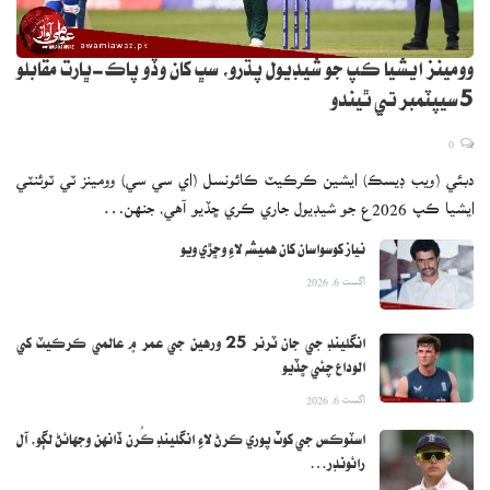
وومينز ايشيا ڪپ جو شيڊيول پڌرو، سڀ کان وڏو پاڪ-ڀارت مقابلو
5 سيپٽمبر تي ٿيندو
0
دبئي (ويب ڊيسڪ) ايشين ڪرڪيٽ ڪائونسل (اي سي سي) وومينز ٽي ٽوئنٽي
ايشيا ڪپ 2026ع جو شيڊيول جاري ڪري ڇڏيو آهي، جنهن…
نياز کوسواسان کان هميشه لاءِ وڇڙي ويو
اگست 6, 2026
انگلينڊ جي جان ٽرنر 25 ورهين جي عمر ۾ عالمي ڪرڪيٽ کي
الوداع چئي ڇڏيو
اگست 6, 2026
اسٽوڪس جي کوٽ پوري ڪرڻ لاءِ انگلينڊ ڪُرن ڏانهن وجهائڻ لڳو، آل
رائونڊر…