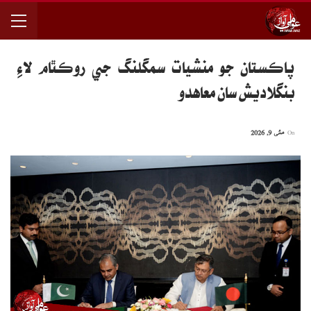
پاڪستان جو منشيات سمگلنگ جي روڪٿام لاءِ
بنگلاديش سان معاهدو
On
مئی 9, 2026