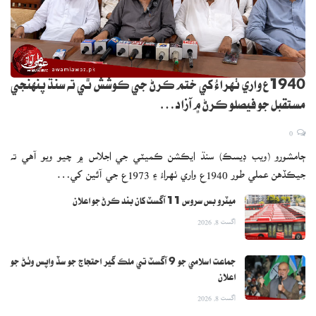
1940ع واري ٺهراءُ کي ختم ڪرڻ جي ڪوشش ٿي ته سنڌ پنهنجي
مستقبل جو فيصلو ڪرڻ ۾ آزاد…
0
ڄامشورو (ويب ڊيسڪ) سنڌ ايڪشن ڪميٽي جي اجلاس ۾ چيو ويو آهي ته
جيڪڏهن عملي طور 1940ع واري ٺهراءُ ۽ 1973ع جي آئين کي…
ميٽرو بس سروس 11 آگسٽ کان بند ڪرڻ جو اعلان
اگست 8, 2026
جماعت اسلامي جو 9 آگسٽ تي ملڪ گير احتجاج جو سڏ واپس وٺڻ جو
اعلان
اگست 8, 2026