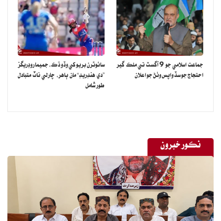
جماعت اسلامي جو 9 آگسٽ تي ملڪ گير
سائوٿرن بريو کي وڏو ڌڪ، جميما روڊريگز
احتجاج جو سڏ واپس وٺڻ جو اعلان
”دي هنڊريڊ“ مان ٻاهر، چارلي ناٽ متبادل
طور شامل
نڪور خبرون