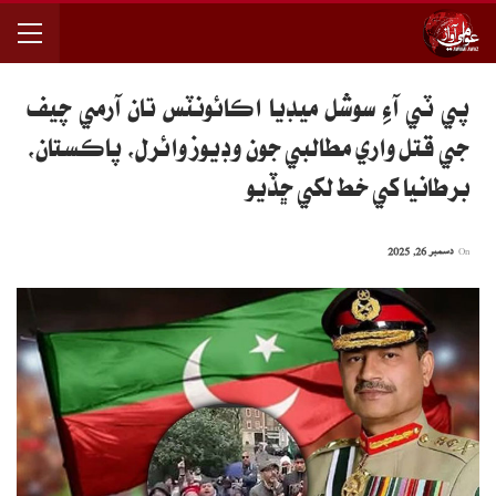
پي ٽي آءِ سوشل ميڊيا اڪائونٽس تان آرمي چيف
جي قتل واري مطالبي جون وڊيوز وائرل، پاڪستان،
برطانيا کي خط لکي ڇڏيو
On
دسمبر 26, 2025