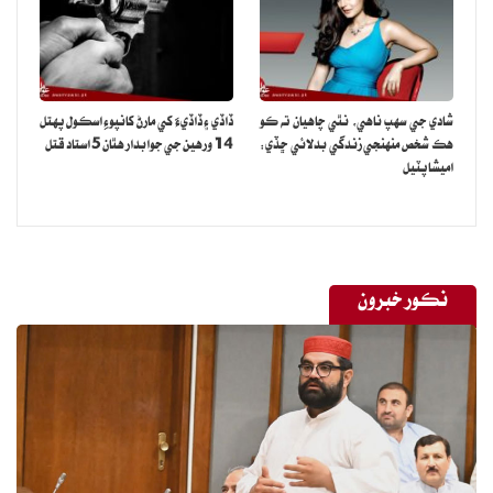
جانبداري نه سمجهيو ويندو ۽ ان سان گڏيل اعتماد ۽ سهڪار تي سنگين
اثر پوندا.
خط ۾ وڌيڪ چيو ويو آهي ته پاڪستان برطانيا سان لاڳاپن کي وڏي اهميت
ڏئي ٿو ۽ اميد رکي ٿو ته هن معاملي کي ترت قانوني طريقي سان حل ڪيو
شادي جي سهپ ناهي، نٿي چاهيان ته ڪو
ڏاڏي ۽ ڏاڏيءَ کي مارڻ کانپوءِ اسڪول پهتل
ويندو.
هڪ شخص منهنجي زندگي بدلائي ڇڏي:
14 ورهين جي جوابدار هٿان 5 استاد قتل
اميشا پٽيل
نڪور خبرون