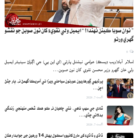
” نوان صوبا ڪيئن ٺهندا؟ “ ايميل ولي نقويءَ کان نون صوبن جو نقشو
گهري ورتو
0
اسلام آباد(ويب ڊيسڪ) عوامي نيشنل پارٽي (اي اين پي) جي اڳواڻ سينيٽر ايميل
ولي خان گهرو وزير محسن نقوي کان نون صوبن…
پرڏيهي ڳورهاريون عورتون سياحتي ويزا تي آمريڪا گهمڻ نه، ٻار ڄڻڻ
اچن…
اگست 7, 2026
شادي جي سهپ ناهي، نٿي چاهيان ته ڪو هڪ شخص منهنجي زندگي
بدلائي ڇڏي:…
اگست 7, 2026
ڏاڏي ۽ ڏاڏيءَ کي مارڻ کانپوءِ اسڪول پهتل 14 ورهين جي جوابدار هٿان