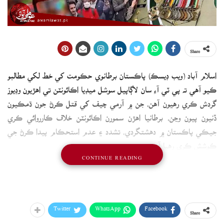
Share
اسلام آباد (ويب ڊيسڪ) پاڪستان برطانوي حڪومت کي خط لکي مطالبو
ڪيو آهي ته پي ٽي آءِ سان لاڳاپيل سوشل ميڊيا اڪائونٽن تي اهڙيون وڊيوز
گردش ڪري رهيون آهن، جن ۾ آرمي چيف کي قتل ڪرڻ جون ڌمڪيون
ڏنيون پيون وڃن، برطانيا اهڙن سمورن اڪائونٽن خلاف ڪارروائي ڪري
جيڪي پاڪستان ۾ دهشتگردي، تشدد ۽ عدم استحڪام پيدا ڪرڻ جي
ڪوشش ڪري رهيا آهن.
CONTINUE READING
پاڪستاني حڪومت ناڪاري سرگرمين ۾ ملوث ماڻهن خلاف ڪارروائي لاءِ
برطانوي هوم آفيس کي خط لکيو آهي، جنهن ۾ چيو ويو آهي ته پي ٽي آءِ
سان لاڳاپيل سوشل ميڊيا اڪائونٽن تان اهڙيون وڊيوز گردش ڪري رهيون
آهن، جنهن ۾ آرمي چيف کي قتل ڪرڻ جو مطالبو ڪيو پيو وڃي.
Twitter
WhatsApp
Facebook
Share
خط ۾ واضح ڪيو ويو آهي ته اهو مواد نه بيان بازي ۽ نه ئي سياسي، هي