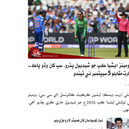
مينز ايشيا ڪپ جو شيڊيول پڌرو، سڀ کان وڏو پاڪ-
 مقابلو 5 سيپٽمبر تي ٿيندو
0
ئي (ويب ڊيسڪ) ايشين ڪرڪيٽ ڪائونسل (اي سي سي) وومينز
ٽي ٽوئنٽي ايشيا ڪپ 2026ع جو شيڊيول جاري ڪري ڇڏيو آهي،
نهن…
نياز کوسواسان کان هميشه لاءِ وڇڙي ويو
اگست 6, 2026