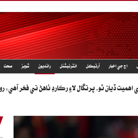
اڄ جي اخبار
آرٽيڪل
انٽرنيشنل
رانديون
شوبز
صحت
هميت ڏيان ٿو، پرتگال لاءِ رڪارڊ ٺاهڻ تي فخر آهي: رون