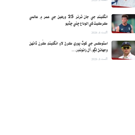
انگلينڊ جي جان ٽرنر 25 ورهين جي عمر ۾ عالمي
ڪرڪيٽ کي الوداع چئي ڇڏيو
اگست 6, 2026
اسٽوڪس جي کوٽ پوري ڪرڻ لاءِ انگلينڊ ڪُرن ڏانهن
وجهائڻ لڳو، آل رائونڊر…
اگست 6, 2026