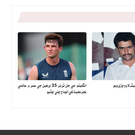
شه لاءِ وڇڙي ويو
انگلينڊ جي جان ٽرنر 25 ورهين جي عمر ۾ عالمي
ڪرڪيٽ کي الوداع چئي ڇڏيو