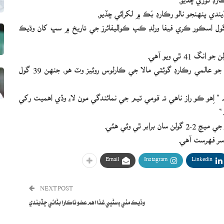
يندي پنهنجو نالو رڪارڊ بُڪ ۾ لکرائي ڇڏيو.
 گول اسڪور ڪري فيفا ورلڊ ڪپ ڪواليفائرز جي تاريخ ۾ سڀ کان وڌيڪ
ان کان اڳ فيفا ورلڊ ڪپ ڪواليفائرز ۾ سڀ کان وڌيڪ گولن جو عالمي رڪارڊ گوئٽي مالا جي ڪارلوس روئيز وٽ هو، جنهن 39 گول
” اِهو ڪو راز ناهي ته قومي ٽيم جي نمائندگي مون لاءِ وڏي اهميت رکي
“
 ٿي وئي هئي.
Email
Instagram
Linkedin
NEXT POST
وڌيڪ مٺي ۽ سڻڀي غذا اهم عضو ناڪارا بڻائي ڇڏيندي