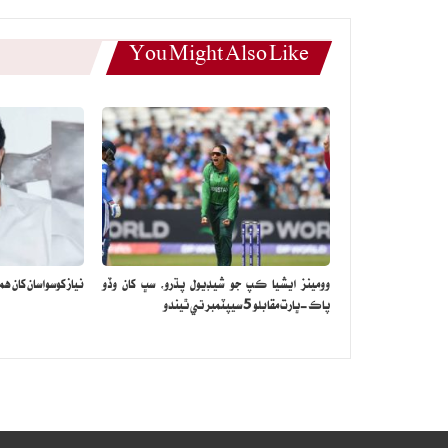
You Might Also Like
وومينز ايشيا ڪپ جو شيڊيول پڌرو، سڀ کان وڏو
نياز کوسواسان کان همي
پاڪ-ڀارت مقابلو 5 سيپٽمبر تي ٿيندو