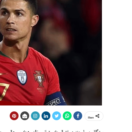
Share
پرتگال جي ليجنڊري فٽبالر ڪرسٽيانو رونالڊو هڪ ٻيو عالمي رڪ