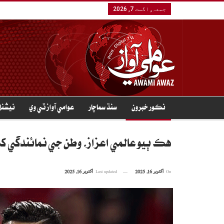
جمعہ, اگست 7, 2026
نڪور خبرون
سنڌ سماچار
عوامي آواز ٽي وي
نيشنل
هڪ ٻيو عالمي اعزاز، وطن جي نمائندگي کي ا
On
اکتوبر 16, 2025
Last updated
اکتوبر 16, 2025