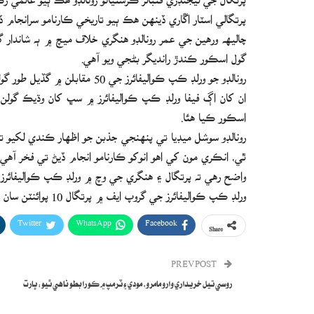
پرتگالي اسٽار اڱاري ڏينهن هڪ ٻيو تاريخي ڪارنامو سرانجام ڏ
چاليهه ورهين جي عمر رونالڊو هنگري خلاف ميچ ۾ ٻه شاندار
گول اسڪور ڪندڙ رانديگر بڻجي ويو آهي.
رونالڊو جو ورلڊ ڪپ ڪواليفائرز جي 50 مقابلن ۾ گڏيل طور گولن جو انگ 41 ٿي ويو آهي.
اسڪور ڪيا هئا.
رونالڊو سوشل ميڊيا تي پنهنجي جذبن جو اظهار ڪندي لکيو ته 
ٿي، انڪري مون کي اهو انوکو ڪارنامو انجام ڏيڻ تي فخر آهي.
واضح رهي ته پرتگال ۽ هنگري جي وچ ۾ ورلڊ ڪپ ڪواليفائرز جي ميچ 2-2 گولن سان برابر
ورلڊ ڪپ ڪواليفائرز جي گروپ ايف ۾ پرتگال 10 پوائنٽن سان سر فهرست آهي.
Twitter
WhatsApp
Facebook
Share
PREV POST
روسي تيل خريداري وارو مامرو، مودي ۽ ٽرمپ ۾ ڪو رابطو ناهي ٿيو: ڀارت