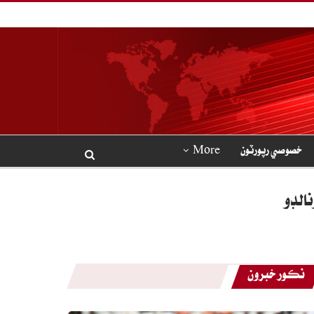
خصوصي رپورٽون
More
الڊو
نڪور خبرون