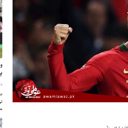
وو
ڀارت
دب
ج
ارڊ ٽوڙي ڇڏيو.