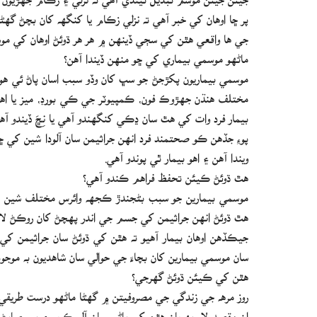
پر ڇا اوهان کي خبر آهي ته نزلي زڪام يا کنگهه کان بچڻ گھڻ
جي ها واقعي هٿن کي سڄي ڏينهن ۾ هر هر ڌوئڻ اوهان کي موسم
ماڻهو موسمي بيماري کي ڇو منهن ڏيندا آهن؟
موسمي بيماريون پکڙجڻ جو سڀ کان وڏو سبب اسان پاڻ ئي هوند
مختلف هنڌن جهڙوڪ فون، ڪمپيوٽر جي ڪي بورڊ، ميز يا اهڙن
بيمار فرد وات کي هٿ سان ڍڪي کنگھندو آهي يا نِڇَ ڏيندو آ
پوءِ جڏهن ڪو صحتمند فرد انهن جراثيمن سان آلودا شين کي 
ويندا آهن ۽ اهو بيمار ٿي پوندو آهي.
هٿ ڌوئڻ ڪيئن تحفظ فراهم ڪندو آهي؟
موسمي بيمارين جو سبب بڻجندڙ ڪجهه وائرس مختلف شين ج
هٿ ڌوئڻ انهن جراثيمن کي جسم جي اندر پهچڻ کان روڪڻ لاءِ
جيڪڏهن اوهان بيمار آهيو ته هٿن کي ڌوئڻ سان جراثيمن 
سان موسمي بيمارين کان بچاءَ جي حوالي سان شاهديون به موجود
هٿن کي ڪيئن ڌوئڻ گھرجي؟
روز مرهه جي زندگي جي مصروفيتن ۾ گھڻا ماڻهو درست طريقي س