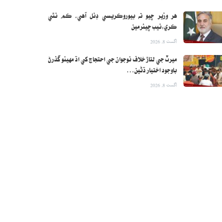
هر وزير چيو ته بيوروڪريسي ڊنل آهي، ڪم نٿي
ڪري:نيب چيئرمين
اگست 8, 2026
ميرٽ جي لتاڙ خلاف نوجوان جي احتجاج کي اڌ مهينو گذرڻ
باوجود اختيار ڌڻين…
اگست 8, 2026