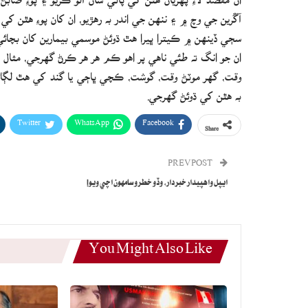
آڱرين جي وچ ۾ ۽ ننهن جي اندر به رهڙيو، ان کان پوءِ هٿن ک
سڄي ڏينهن ۾ ڪيترا ڀيرا هٿ ڌوئڻ موسمي بيمارين کان بچائي
ان جو انگ ته طئي ناهي پر اهو ڪم هر هر ڪرڻ گھرجي، مثال ط
وقت، گهر موٽڻ وقت، گوشت، ڪچي ڀاڄي يا گند کي هٿ لڳائڻ ک
به هٿن کي ڌوئڻ گھرجي.
Twitter
WhatsApp
Facebook
Share
PREV POST
ايپل واهپيدار خبردار، وڏو خطرو سامهون اچي ويو!
You Might Also Like