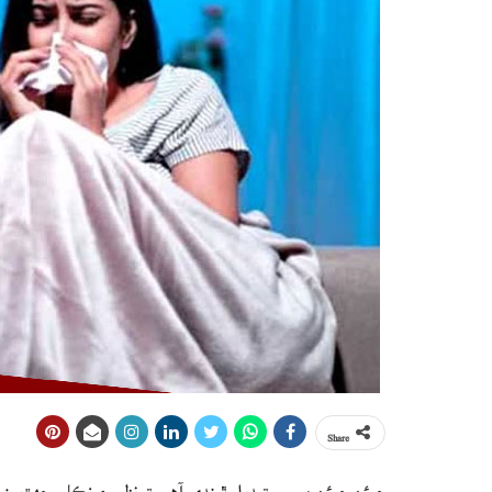
Share
جيئن جيئن موسم تبديل ٿيندي آهي ته نزلي ۽ زڪام جهڙيون م