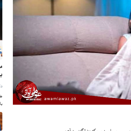
ما
بڻ
ڪر
با
وسمي بيماريون به پکڙجڻ لڳنديون آهن.