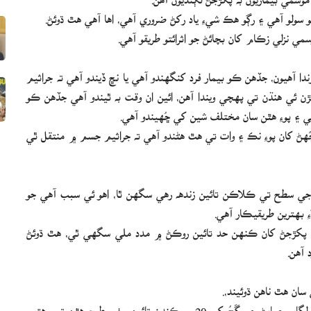
و سولو آهي ۽ رڳو هڪ شيءِ ياد رکڻ ضروري آهي، اها آهي هٿ ڌوئڻ.
ي نزلي زڪام کان بچائڻ جو اثرائتو طريقو آهي.
ا آهيون، جڏهن ڪو بيمار فرد کنگھندو آهي يا نڇ ڏيندو آهي ته جراثيم
 ئي هنڌن تي پهچي ويندا آهن، ائين ان وقت به ٿيندو آهي جڏهن ڪو
هي ۽ پوءِ هٿن سان مختلف شين کي ڇُهيندو آهي.
ڇُهڻ کان پوءِ نڪ ۽ وات تي هٿ هڻندو آهي ته جراثيم جسم ۾ منتقل ٿي
ي سطح تي ڪلاڪن تائين زندهه رهي سگھن ٿا، اهو ئي سبب آهي جو
 بهترين طريقيڪار آهي.
کي پکڙجڻ کان ڪنهن حد تائين روڪڻ ۾ مدد ملي سگھي ٿي، هٿ ڌوئڻ
 آهن.
ان هٿ ناهن ڌوئيند،.
ان مقصد لاءِ پهريان هٿن کي پاڻي سان آلو ڪريو ۽ پوءِ صابڻ لڳايو، صابڻ جي گَجُ کي 20 سيڪنڊن تائين سٺي طرح هٿن تي رهڙيو،