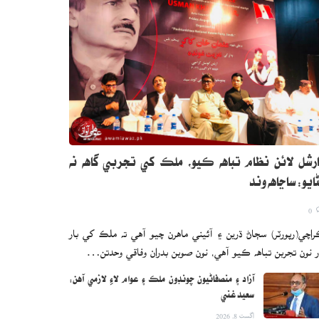
رشل لائن نظام تباهه ڪيو، ملڪ کي تجربي گاهه نه
ايو: ساڃاهه وند
0
اچي(رپورٽر) سڄاڻ ڌرين ۽ آئيني ماهرن چيو آهي ته ملڪ کي بار
ر نون تجربن تباهه ڪيو آهي، نون صوبن بدران وفاقي وحدتن…
آزاد ۽ منصفاڻيون چونڊون ملڪ ۽ عوام لاءِ لازمي آهن:
سعيد غني
اگست 8, 2026