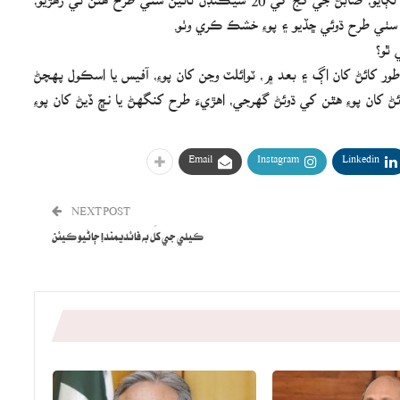
ي سٺي طرح ڌوئي ڇڏيو ۽ پوءِ خشڪ ڪري وٺو.
 ٿو؟
ور کائڻ کان اڳ ۽ بعد ۾، ٽوائلٽ وڃن کان پوءِ، آفيس يا اسڪول پهچڻ
ان پوءِ هٿن کي ڌوئڻ گهرجي، اهڙيءَ طرح کنگھڻ يا نڇ ڏيڻ کان پوءِ
Email
Instagram
Linkedin
NEXT POST
ڪيلي جي کَل به فائديمند! ڄاڻيو ڪيئن