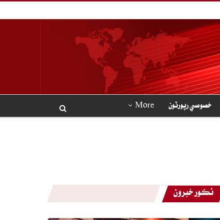
خصوصي رپورٽون
More
نڪور خبرون