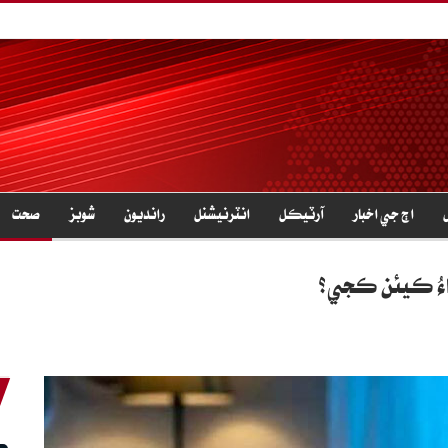
اڄ جي اخبار
آرٽيڪل
انٽرنيشنل
رانديون
شوبز
صحت
چاءُ ڪيئن ڪجي؟