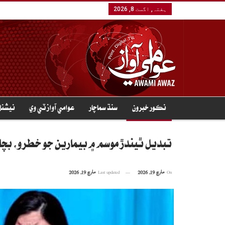
ہفتہ, اگست 8, 2026
نڪور خبرون
سنڌ سماچار
عوامي آواز ٽي وي
نيشنل
تبديل ٿيندڙ موسم ۾ بيمارين جو خطرو، ب
On
مارچ 19, 2026
Last updated
مارچ 19, 2026