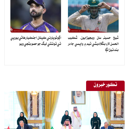
شهري آبادي کي نشانو بڻايو، جنهن دوران ٻه مسجدون شهيد ٿيون، حملن
جي نتيجي ۾ 26 بيگناهه شهري شهيد ۽ 46 ڄڻا زخمي ٿيا.
پاڪ فوج ڀارتي بزدلاڻي ڪاروائين جو ڀرپور جواب ڏيندي ڀارتي هوائي فوج
جا 3 رافيل جھاز، هڪ مگ 29، هڪ ايس يو 30 جھاز، هڪ ڊرون ۽ ڀارتي
بريگيڊ هيڊڪوارٽر به تباهه ڪري ڇڏيا.
شيخ حسينه سان ويجهڙايون، شڪيب
اڳوڻو ڀارتي ڪپتان اجنڪيا رهاڻي يورپي
پاڪ فوج جي ڀرپور جوابي ڪارروائيءَ کانپوءِ ڀارت لائين آف ڪنٽرول تي
الحسن لاءِ بنگلاديشي ٽيم ۾ واپسي جا در
ٽي ٽوئنٽي ليگ جو حصو بڻجي ويو
اَڇو جهنڊو لهرائي شڪست تسليم ڪري ورتي هئي.
بند ٿيڻ لڳا
نڪور خبرون