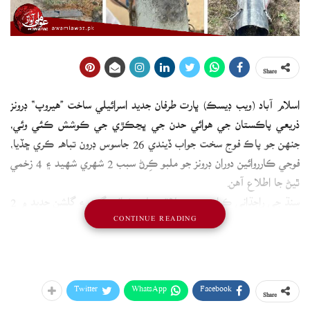
Share
اسلام آباد (ويب ڊيسڪ) ڀارت طرفان جديد اسرائيلي ساخت ”هيروپ“ ڊرونز
ذريعي پاڪستان جي هوائي حدن جي ڀڃڪڙي جي ڪوشش ڪئي وئي،
جنهن جو پاڪ فوج سخت جواب ڏيندي 26 جاسوس ڊرون تباهه ڪري ڇڏيا،
فوجي ڪارروائين دوران ڊرونز جو ملبو ڪِرڻ سبب 2 شهري شهيد ۽ 4 زخمي
ٿيڻ جا اطلاع آهن.
سنڌ جي راڄڌاني ڪراچي جي علائقن ملير، شرافي ڳوٺ ۽ گلشن حديد ۾ 2
CONTINUE READING
ڊرون تباهه ٿيا، جتي ڪو به جاني ناهي ٿيو.
گھوٽڪي ضلعي جي ڳوٺ سرفراز لغاري ۾ ڊرون جو ملبو ڪِرڻ سبب
مختيار نالي هاري شهيد ٿي ويو، جڏهن ته سندس والد زخمي ٿي پيوآهي.
لاهور سميت پنجاب جي ڪيترن ئي شهرن ۾ ڀارتي جاسوس ڊرون تباهه
Twitter
WhatsApp
Facebook
Share
ڪيا ويا.