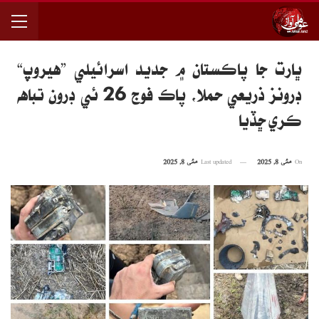
ڀارت جا پاڪستان ۾ جديد اسرائيلي ”هيروپ“
ڊرونز ذريعي حملا، پاڪ فوج 26 ئي ڊرون تباهه
ڪري ڇڏيا
On
مئی 8, 2025
Last updated
مئی 8, 2025