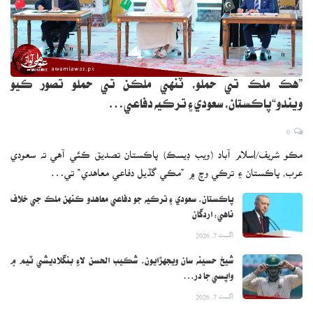
”هڪ ملڪ تي حملو، ٽنهي ملڪن تي حملو تصور ڪيو
ويندو“پاڪستان، سعودي ۽ ترڪيه دفاعي…
0
مڪو شريف/اسلام آباد (ويب ڊيسڪ) پاڪستان تصديق ڪئي آهي ته سعودي
عرب، پاڪستان ۽ ترڪي وچ ۾ ”مڪي گڏيل دفاعي معاهدي“ تي…
پاڪستان، سعودي ۽ ترڪيه جو دفاعي معاهدو ڪنهن ملڪ جي خلاف
ناهي: اردگان
اگست 7, 2026
شيخ حسينه سان ويجهڙايون، شڪيب الحسن لاءِ بنگلاديشي ٽيم ۾
واپسي جا در…
اگست 7, 2026