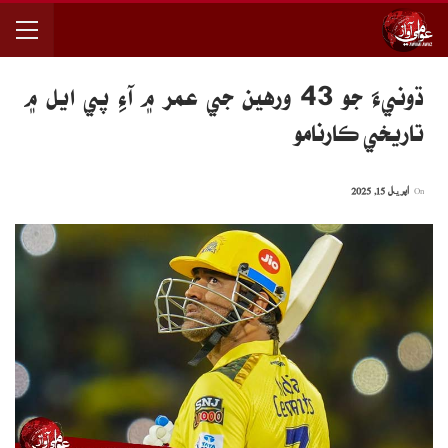
ڌونيءَ جو 43 ورهين جي عمر ۾ آءِ پي ايل ۾
تاريخي ڪارنامو
On
اپریل 15, 2025