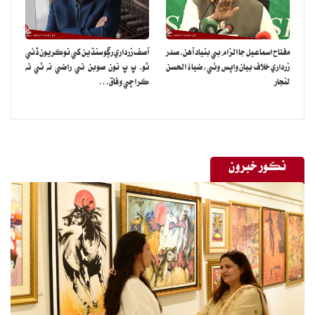
مفتاح اسماعيل جا الزام بي بنياد آهن، صدر
آصف زرداري رڳو سنڌين کي نوڪريون ڏئي
زرداري خلاف بيان واپس وٺي: ضياءُ الحسن
ٿو، پ پ نون صوبن تي راضي نه ٿي ته
لنجار
ڪراچي وفاق…
نڪور خبرون