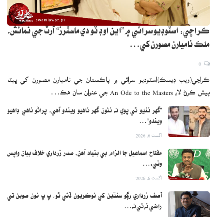
ڪراچي: اسٽوڊيو سرائي ۾ ”اين اوڊ ٽو دي ماسٽرز“ آرٽ جي نمائش،
ملڪ ناميارن مصورن کي…
0
ڪراچي(ويب ڊيسڪ)اسٽوڊيو سرائي ۾ پاڪستان جي ناميارن مصورن کي ڀيٽا
پيش ڪرڻ لاءِ An Ode to the Masters جي عنوان سان هڪ…
”گهر ننڍو ٿي پوي ته نئون گهر ٺاهيو ويندو آهي، پراڻو ناهي ڊاهيو
ويندو“…
اگست 6, 2026
مفتاح اسماعيل جا الزام بي بنياد آهن، صدر زرداري خلاف بيان واپس
وٺي:…
اگست 6, 2026
آصف زرداري رڳو سنڌين کي نوڪريون ڏئي ٿو، پ پ نون صوبن تي
راضي نه ٿي ته…