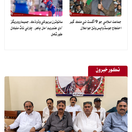
جماعت اسلامي جو 9 آگسٽ تي ملڪ گير
سائوٿرن بريو کي وڏو ڌڪ، جميما روڊريگز
احتجاج جو سڏ واپس وٺڻ جو اعلان
”دي هنڊريڊ“ مان ٻاهر، چارلي ناٽ متبادل
طور شامل
نڪور خبرون