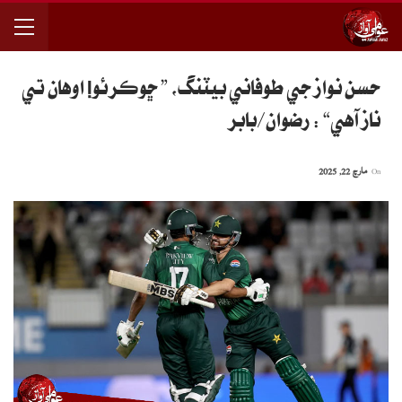
حسن نواز جي طوفاني بيٽنگ، ” ڇوڪرئو! اوهان تي
ناز آهي“ : رضوان/بابر
On
مارچ 22, 2025