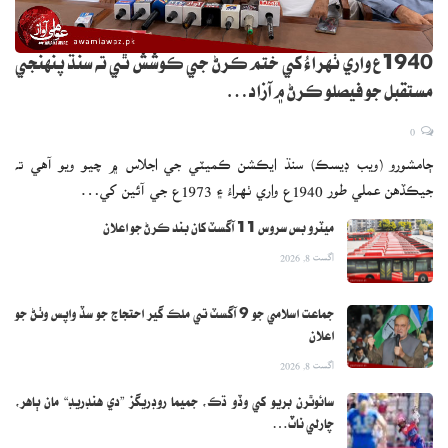
1940ع واري ٺهراءُ کي ختم ڪرڻ جي ڪوشش ٿي ته سنڌ پنهنجي
مستقبل جو فيصلو ڪرڻ ۾ آزاد…
0
ڄامشورو (ويب ڊيسڪ) سنڌ ايڪشن ڪميٽي جي اجلاس ۾ چيو ويو آهي ته
جيڪڏهن عملي طور 1940ع واري ٺهراءُ ۽ 1973ع جي آئين کي…
ميٽرو بس سروس 11 آگسٽ کان بند ڪرڻ جو اعلان
اگست 8, 2026
جماعت اسلامي جو 9 آگسٽ تي ملڪ گير احتجاج جو سڏ واپس وٺڻ جو
اعلان
اگست 8, 2026
سائوٿرن بريو کي وڏو ڌڪ، جميما روڊريگز ”دي هنڊريڊ“ مان ٻاهر،
چارلي ناٽ…