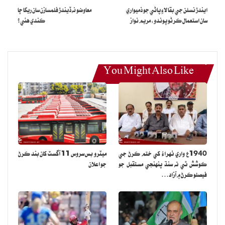
ايندڙ نسلن جي بقا لاءِ پاڻي جو ذميواري
معاوضو نه ڏيندڙ فلمسازن سان ريکا ڇا
هئا.
سان استعمال ڪرڻو پوندو: مريم نواز
ڪندي هئي؟
نوجوان بيٽر کي رڪارڊ ٽوڙ اننگز تي پاڪستان ون ڊي ٽيم جي ڪپتان
محمد رضوان ۽ اڳوڻي ڪپتان بابر اعظم به مبارڪباد ڏني.
محمد رضوان انسٽاگرام اسٽوري تي حسن نواز جي تصوير شيئر ڪندي
ڪيپشن ۾ لکيو ته ” حسن نواز ۽ قومي ٽيم شاندار ڪارڪردگيءَ جو
You Might Also Like
مظاهرو ڪيو.“
ان کانسواءِ بابر اعظم به انسٽاگرام اسٽوري ذريعي محمد حارث جي تصوير
پوسٽ ڪئي ۽ چيو ته ” اوهان تي ناز آهي.“
واضح رهي ته نيوزيلينڊ کي پنج ميچن جي سيريز ۾ پاڪستان خلاف 1-2
جي سرسي حاصل آهي، سيريز جي چوٿين ميچ 23 مارچ، آچر جي ڏينهن
مائونٽ مائونٽ مينگنوئي ۾ کيڏي ويندي.
1940ع واري ٺهراءُ کي ختم ڪرڻ جي
ميٽرو بس سروس 11 آگسٽ کان بند ڪرڻ
ڪوشش ٿي ته سنڌ پنهنجي مستقبل جو
جو اعلان
فيصلو ڪرڻ ۾ آزاد…