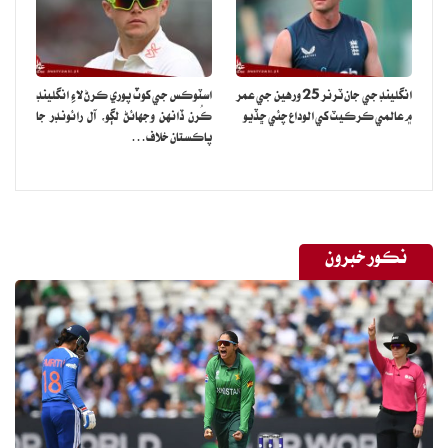
انگلينڊ جي جان ٽرنر 25 ورهين جي عمر
اسٽوڪس جي کوٽ پوري ڪرڻ لاءِ انگلينڊ
۾ عالمي ڪرڪيٽ کي الوداع چئي ڇڏيو
ڪُرن ڏانهن وجهائڻ لڳو، آل رائونڊر جا
پاڪستان خلاف…
نڪور خبرون