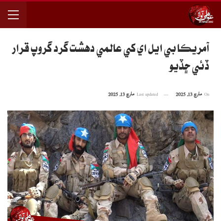
آمريڪا بي ايل اي کي عالمي دهشت گرد گروپ قرار
ڏئي ڇڏيو
On
مارچ 13, 2025
Last updated
مارچ 13, 2025