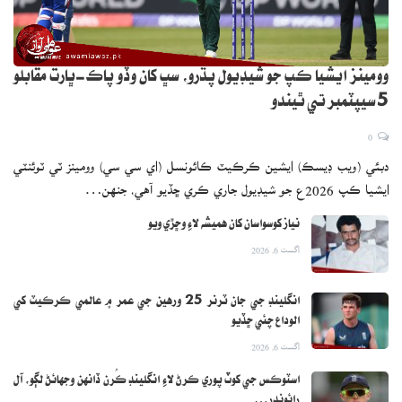
وومينز ايشيا ڪپ جو شيڊيول پڌرو، سڀ کان وڏو پاڪ-ڀارت مقابلو
5 سيپٽمبر تي ٿيندو
0
دبئي (ويب ڊيسڪ) ايشين ڪرڪيٽ ڪائونسل (اي سي سي) وومينز ٽي ٽوئنٽي
ايشيا ڪپ 2026ع جو شيڊيول جاري ڪري ڇڏيو آهي، جنهن…
نياز کوسواسان کان هميشه لاءِ وڇڙي ويو
اگست 6, 2026
انگلينڊ جي جان ٽرنر 25 ورهين جي عمر ۾ عالمي ڪرڪيٽ کي
الوداع چئي ڇڏيو
اگست 6, 2026
اسٽوڪس جي کوٽ پوري ڪرڻ لاءِ انگلينڊ ڪُرن ڏانهن وجهائڻ لڳو، آل
رائونڊر…