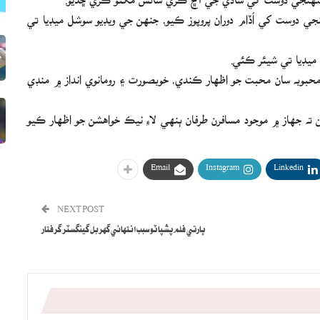
نجي دوست کي اُڏام دوران پروپوز ڪيو، جنهن جي ويڊيو سوشل ميڊيا تي
ميڊيا تي شيئر ڪئي.
حبوبه سان محبت جو اظهار ڪندي، خوبصورت ۽ رومانوي انداز ۾ منڊي
ه جهاز ۾ موجود مسافرن طرفان ٻنهي لاءِ نيڪ خواهشن جو اظهار ڪيو
Email
Instagram
Linkedin
NEXT POST
ڀارتي فلم پشپا ٽو سبب انتهائي گهربل گينگسٽر گرفتار