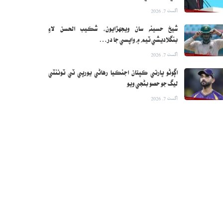
اگست 7, 2026
شيخ حسينه سان ويجهڙايون، شڪيب الحسن لاءِ
بنگلاديشي ٽيم ۾ واپسي جا در…
اگست 7, 2026
اڳوڻو ڀارتي ڪپتان اجنڪيا رهاڻي يورپي ٽي ٽوئنٽي
ليگ جو حصو بڻجي ويو
اگست 7, 2026