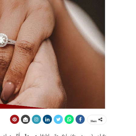
Share
ڪراچي (ويب ڊيسڪ) پاڪستاني اداڪار عمر عالم اُڏام دور