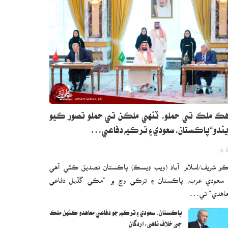
ڪ ملڪ تي حملو، ٽنهي ملڪن تي حملو تصور ڪيو
ندو“پاڪستان، سعودي ۽ ترڪيه دفاعي…
0
و شريف/اسلام آباد (ويب ڊيسڪ) پاڪستان تصديق ڪئي آهي
 سعودي عرب، پاڪستان ۽ ترڪي وچ ۾ ”مڪي گڏيل دفاعي
اهدي“ تي…
پاڪستان، سعودي ۽ ترڪيه جو دفاعي معاهدو ڪنهن ملڪ
جي خلاف ناهي: اردگان