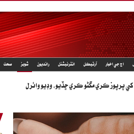
اڄ جي اخبار
آرٽيڪل
انٽرنيشنل
رانديون
شوبز
صحت
ه کي پرپوز ڪري مڱڻو ڪري ڇڏيو، وڊيو وائرل