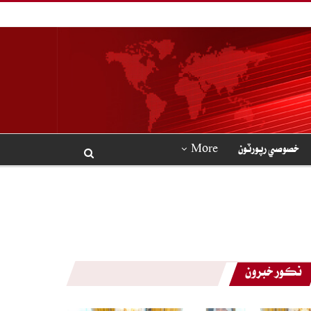
خصوصي رپورٽون
More
نڪور خبرون