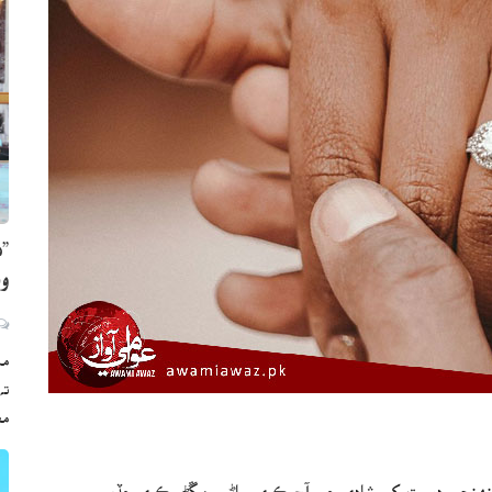
”ه
وي
مڪ
ته
مع
ان پنهنجي دوست کي شادي جي آڇ ڪري ساڻس مڱڻو ڪري ڇڏيو.