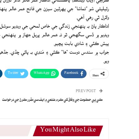
رئيليٽي شو ”تماشا“ جي پهرئين سيزن جي فاتح عمر عالم پنه
وائرل ٿي رهي آهي.
اداڪار پاڻ به پنهنجي زندگي جي خاص لمحي جي ويڊيو سوشل 
ويڊيو ۾ ڏسي سگھجي ٿو ته عمر عالم ڀريل جهاز ۾ پنهنجي م
پيش ڪئي ۽ شادي بابت پڇيو.
جواب ۾ سندس دوست ”ها“ ڪئي ۽ مُنڊي به پائي ڇڏي، جڏهن ت
ويو.
Twitter
WhatsApp
Facebook
Share
PREV POST
ڪي پي حڪومت جي وفاق کي ڪرم ضلعي ۾ ايف سي مقرر ڪرڻ جي درخواست
You Might Also Like