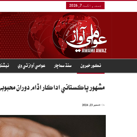
جمعہ, اگست 7, 2026
نڪور خبرون
سنڌ سماچار
عوامي آواز ٽي وي
نيشنل
مشهور پاڪستاني اداڪار اُڏام دوران محبوب
On
دسمبر 23, 2024