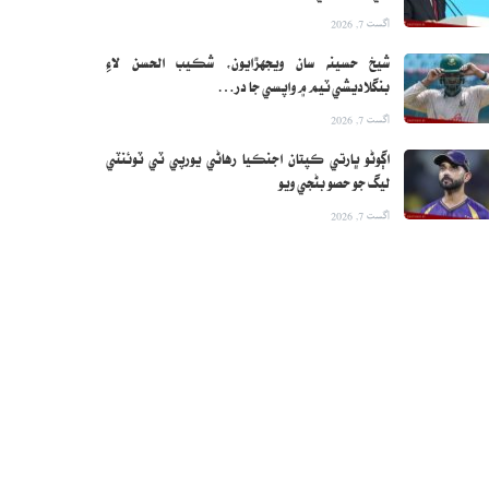
اگست 7, 2026
شيخ حسينه سان ويجهڙايون، شڪيب الحسن لاءِ
بنگلاديشي ٽيم ۾ واپسي جا در…
اگست 7, 2026
اڳوڻو ڀارتي ڪپتان اجنڪيا رهاڻي يورپي ٽي ٽوئنٽي
ليگ جو حصو بڻجي ويو
اگست 7, 2026