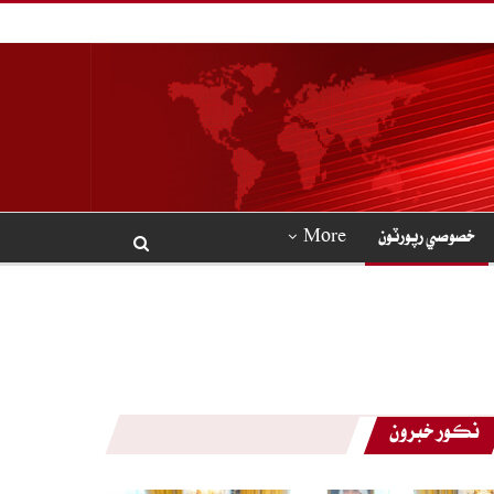
خصوصي رپورٽون
More
نڪور خبرون