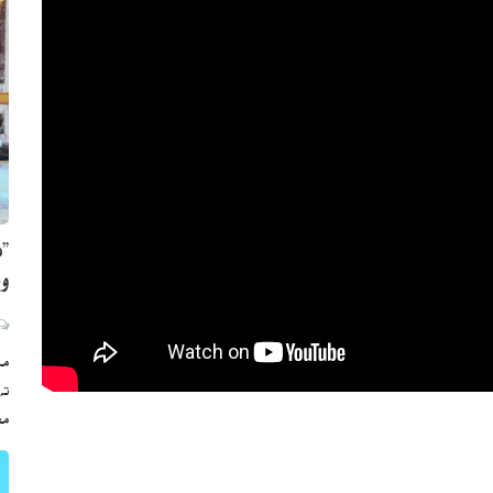
”ه
وي
مڪ
ته
مع