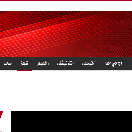
اڄ جي اخبار
آرٽيڪل
انٽرنيشنل
رانديون
شوبز
صحت