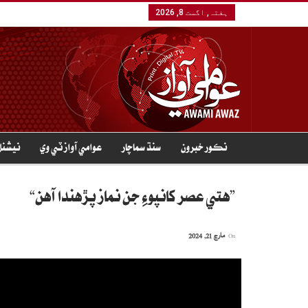
ہفتہ, اگست 8, 2026
نڪور خبرون
سنڌ سماچار
عوامي آواز ٽي وي
نيشنل
”هتي عصر کانپوءِ جن نماز پڙهندا آهن“
On
مارچ 21, 2024