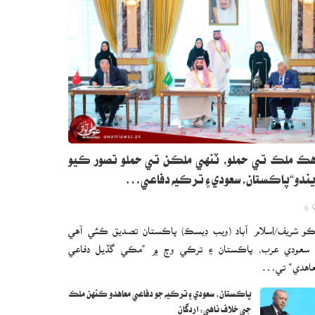
ڪ ملڪ تي حملو، ٽنهي ملڪن تي حملو تصور ڪيو
ندو“پاڪستان، سعودي ۽ ترڪيه دفاعي…
0
و شريف/اسلام آباد (ويب ڊيسڪ) پاڪستان تصديق ڪئي آهي
 سعودي عرب، پاڪستان ۽ ترڪي وچ ۾ ”مڪي گڏيل دفاعي
اهدي“ تي…
پاڪستان، سعودي ۽ ترڪيه جو دفاعي معاهدو ڪنهن ملڪ
جي خلاف ناهي: اردگان