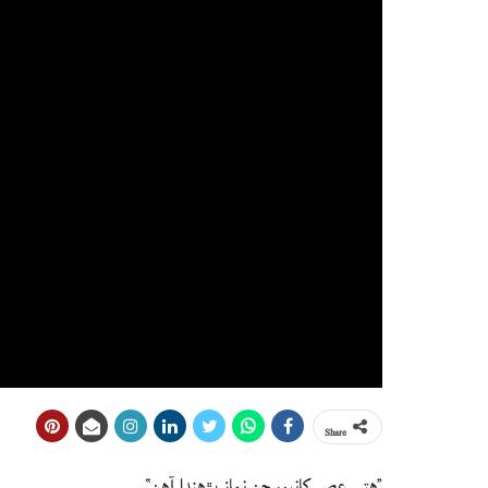
Share
”هتي عصر کانپوءِ جن نماز پڙهندا آهن“