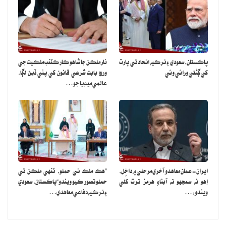
پاڪستان، سعودي ۽ ترڪيه اتحاد تي ڀارت
نار ملڪن جا شاهوڪار ڪٽنب ملڪيت جي
کي ڳڻتي ورائي وئي
ورڇ بابت شرعي قانون کي پٺي ڏيڻ لڳا،
عالمي ميڊيا جو…
ايران- عمان معاهدو آخري مرحلي ۾ داخل،
”هڪ ملڪ تي حملو، ٽنهي ملڪن تي
اِهو نه سمجهو ته آبناءِ هرمز ترت کُلي
حملو تصور ڪيو ويندو“پاڪستان، سعودي
ويندو:…
۽ ترڪيه دفاعي معاهدي…