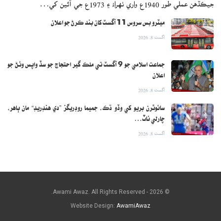
جيڪڏهن عملي طور 1940ع واري ٺهراءُ ۽ 1973ع جي آئين کي…
ميٽرو بس سروس 11 آگسٽ کان بند ڪرڻ جو اعلان
اگست 8, 2026
جماعت اسلامي جو 9 آگسٽ تي ملڪ گير احتجاج جو سڏ واپس وٺڻ جو
اعلان
اگست 8, 2026
سائوٿرن بريو کي وڏو ڌڪ، جميما روڊريگز ”دي هنڊريڊ“ مان ٻاهر،
چارلي ناٽ…
اگست 8, 2026
© 2026 - Awami Awaz. All Rights Reserved.
Website Design:
AwamiAwaz