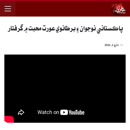
پاڪستاني نوجوان ۽ برطانوي عورت محبت ۾ گرفتار
On
مارچ 2, 2024