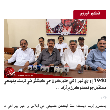
نڪور خبرون
1940ع واري ٺهراءُ کي ختم ڪرڻ جي ڪوشش ٿي ته سنڌ پنهنجي
مستقبل جو فيصلو ڪرڻ ۾ آزاد…
0
ڄامشورو (ويب ڊيسڪ) سنڌ ايڪشن ڪميٽي جي اجلاس ۾ چيو ويو آهي ته