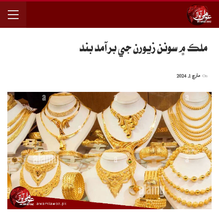
ملڪ ۾ سونن زيورن جي برآمد بند
On
مارچ 1, 2024