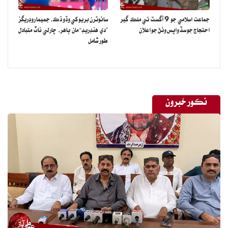
جماعت اسلامي جو 9 آگسٽ تي ملڪ گير
سائوٿرن بريو کي وڏو ڌڪ، جميما روڊريگز
احتجاج جو سڏ واپس وٺڻ جو اعلان
”دي هنڊريڊ“ مان ٻاهر، چارلي ناٽ متبادل
طور شامل
نڪور خبرون