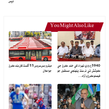
ٽپس
You Might Also Like
1940ع واري ٺهراءُ کي ختم ڪرڻ جي
ميٽرو بس سروس 11 آگسٽ کان بند ڪرڻ
ڪوشش ٿي ته سنڌ پنهنجي مستقبل جو
جو اعلان
فيصلو ڪرڻ ۾ آزاد…