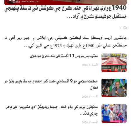
1940ع واري ٺهراءُ کي ختم ڪرڻ جي ڪوشش ٿي ته سنڌ پنهنجي
مستقبل جو فيصلو ڪرڻ ۾ آزاد…
0
ڄامشورو (ويب ڊيسڪ) سنڌ ايڪشن ڪميٽي جي اجلاس ۾ چيو ويو آهي ته
جيڪڏهن عملي طور 1940ع واري ٺهراءُ ۽ 1973ع جي آئين کي…
ميٽرو بس سروس 11 آگسٽ کان بند ڪرڻ جو اعلان
اگست 8, 2026
جماعت اسلامي جو 9 آگسٽ تي ملڪ گير احتجاج جو سڏ واپس وٺڻ جو
اعلان
اگست 8, 2026
سائوٿرن بريو کي وڏو ڌڪ، جميما روڊريگز ”دي هنڊريڊ“ مان ٻاهر،
چارلي ناٽ…
اگست 8, 2026