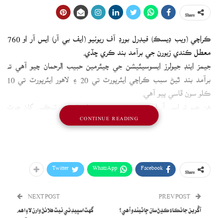
Share
ڪراچي (ويب ڊيسڪ) فيڊرل بورڊ آف ريونيو (ايف بي آر) ايس آر او 760
معطل ڪندي زيورن جي برآمد بند ڪري ڇڏي.
جيمز اينڊ جيولرز ايسوسيئيشن جي چيئرمين حبيب الرحمان چيو آهي ته
برآمد بند ٿيڻ سبب ڪراچي ايئرپورٽ تي 20 ۽ لاهور ايئرپورٽ تي 10
ڪلو سون ڦاسي پيو آهي.
هن چيو ته ايس آر او 760 سونن زيورن جي اسڪم ۾ ٽيڪس کان ڇوٽ
CONTINUE READING
ڏئي ٿو.
ايسوسيئيشن جي چيئرمين موجب ڳري ٽيڪس سب 10 ڪروڙ ڊالرز جي
برآمد کي خطرو آهي.
Twitter
WhatsApp
Facebook
Share
NEXT POST
PREV POST
آڱرين جا ٺڪاءَ ڪڍڻ سان ڇا ٿيندو آهي؟
گهٽ اسپيڊ تي نيٽ هلائڻ وارن لاءِ اهم