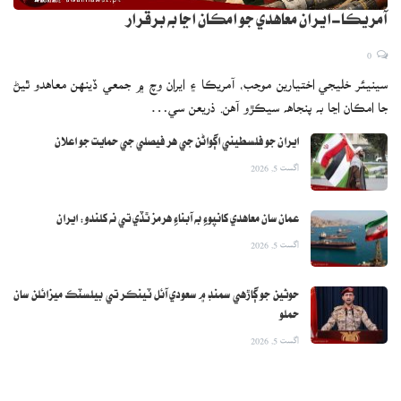
آمريڪا-ايران معاهدي جو امڪان اڃا به برقرار
0
سينيئر خليجي اختيارين موجب، آمريڪا ۽ ايران وچ ۾ جمعي ڏينهن معاهدو ٿيڻ
جا امڪان اڃا به پنجاهه سيڪڙو آهن. ذريعن سي…
ايران جو فلسطيني اڳواڻن جي هر فيصلي جي حمايت جو اعلان
اگست 5, 2026
عمان سان معاهدي کانپوءِ به آبناءِ هرمز ٿڏي تي نه کلندو: ايران
اگست 5, 2026
حوثين جو ڳاڙهي سمنڊ ۾ سعودي آئل ٽينڪر تي بيلسٽڪ ميزائلن سان
حملو
اگست 5, 2026