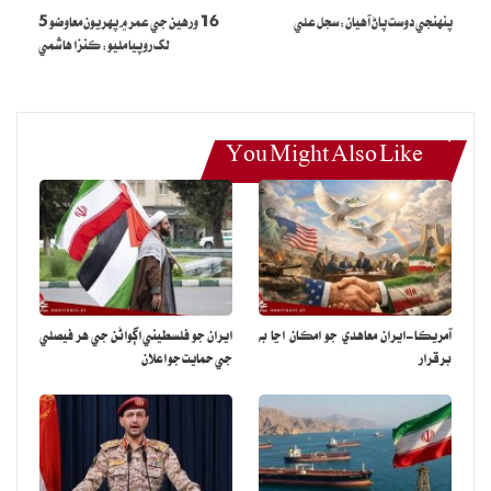
ٿي، ان جي مختلف مسئلن کي حل ڪرڻ لاءِ سمجهي ۽ اثرائتن اپائن جي
پنهنجي دوست پاڻ آهيان: سجل علي
16 ورهين جي عمر ۾ پهريون معاوضو 5
لک روپيا مليو: ڪنزا هاشمي
ضرورت آهي.
هنگامي حالتن کي ڏسندي ورڪشاپ جو مقصد سماجي اڻ برابري کي
منهن ڏيڻ لاء نقطه نظر ۽ جديد طريقن کي ڳولڻ هو.
You Might Also Like
آءِ بي اي ۽ لاهور يونيورسٽي آف مئنيجمينٽ سائنسز (LUMS) جي معزز
مقررن ۽ ٻين معزز ادارن جي ناميارن تعليمي ماهرن ۽ اقتصاديات جي ماهرن
مختلف نقطه نظر پيش ڪيا.
ورڪشاپ دوران ان موضوع تي وڏي پئماني تي غور ڪيو ويو جنهن ۾
مقامي اڻ برابري، سماجي طور تي گهربل مالياتي پاليسي جا سڌارا، ترقي
آمريڪا-ايران معاهدي جو امڪان اڃا به
ايران جو فلسطيني اڳواڻن جي هر فيصلي
جي اهميت، ناڻو ۽ اجرت ۾ فرق، غذائيت جي حوالي سان اڻ برابري ۽
برقرار
جي حمايت جو اعلان
موقعن ۾ اڻ برابري شامل آهن.
ورڪشاپ حقيقي آمدني وڌائڻ، ضروري شين ۽ خدمتن تائين پهچ کي
وڌائڻ، ۽ سماجي-اقتصادي ترقي جا موقعا پيدا ڪرڻ ذريعي اڻ برابري کي