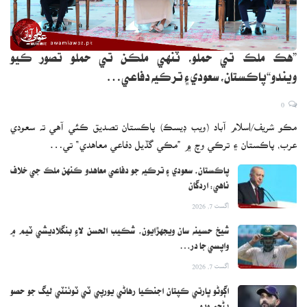
”هڪ ملڪ تي حملو، ٽنهي ملڪن تي حملو تصور ڪيو
ويندو“پاڪستان، سعودي ۽ ترڪيه دفاعي…
0
مڪو شريف/اسلام آباد (ويب ڊيسڪ) پاڪستان تصديق ڪئي آهي ته سعودي
عرب، پاڪستان ۽ ترڪي وچ ۾ ”مڪي گڏيل دفاعي معاهدي“ تي…
پاڪستان، سعودي ۽ ترڪيه جو دفاعي معاهدو ڪنهن ملڪ جي خلاف
ناهي: اردگان
اگست 7, 2026
شيخ حسينه سان ويجهڙايون، شڪيب الحسن لاءِ بنگلاديشي ٽيم ۾
واپسي جا در…
اگست 7, 2026
اڳوڻو ڀارتي ڪپتان اجنڪيا رهاڻي يورپي ٽي ٽوئنٽي ليگ جو حصو