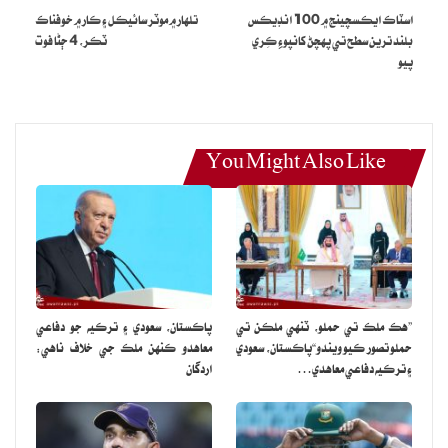
اسٽاڪ ايڪسچينج ۾ 100 انڊيڪس
تلهار ۾ موٽر سائيڪل ۽ ڪار ۾ خوفناڪ
2023 ۾ 90 سيڪنڊن جي وٿي تي هي 1950 جي ڏهاڪي جي جوهري
بلند ترين سطح تي پهچڻ کانپوءِ ڪِري
ٽڪر، 4 ڄڻا فوت
پيو
پکيڙ جي ڏينهن جي جي ڀيٽ ۾ اڌ رات جي ويجهو هئي. 90 جي ڏهاڪي
جي شروع ۾ هي گهڙي خطرن کان پري هلي وئي هئي ۽ 1991 ۾ اڌ رات
کان 17 منٽ پري سيٽ ڪئي وئي هئي جتي هي چئن سالن تائين رهي.
You Might Also Like
هي گهڙي سڀ کان پهريان 1947 ۾ بليٽن آف دي اٽامڪ سائنٽسٽس جي
ميمبرن ٺاهي هئي.
جيتوڻيڪ اهو هڪ رسالو شايع ڪندو آهي پر بليٽن اصل ۾ ماهرن جو هڪ
گروپ آهي، جيڪو جوهري دور جي شروعات ۾ ٺاهيو ويو هو ۽ ان ۾ البرٽ
آئن اسٽائن ۽ جي رابرٽ اوپن هائمر جهڙا دنيا جا مشهور سائسندان شامل
هئا.
”هڪ ملڪ تي حملو، ٽنهي ملڪن تي
پاڪستان، سعودي ۽ ترڪيه جو دفاعي
حملو تصور ڪيو ويندو“پاڪستان، سعودي
معاهدو ڪنهن ملڪ جي خلاف ناهي:
هاڻي اها گهڙي ڪيڏانهن ويندي، اها ڪنهن کي خبر ناهي، جڏهن هر سال
۽ ترڪيه دفاعي معاهدي…
اردگان
گهڙي جي نئين وقت جو اعلان ڪيو ويندو آهي ته سائنسدان ان ڳالهه تي
زور ڏيندا آهن ته ان جو مطلب هڪ ايڪشن جي ضرورت ۽ سائنسدانن کي