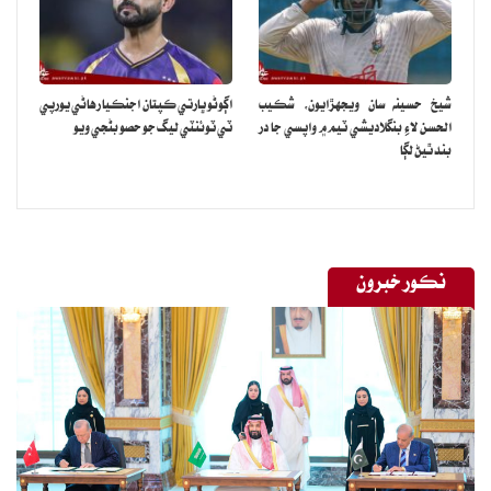
وارننگ آهي ته خطرو اچڻ وارو آهي پر ان بابت ڪجهه ڪرڻ سندن اختيار ۾
آهي.
شيخ حسينه سان ويجهڙايون، شڪيب
اڳوڻو ڀارتي ڪپتان اجنڪيا رهاڻي يورپي
الحسن لاءِ بنگلاديشي ٽيم ۾ واپسي جا در
ٽي ٽوئنٽي ليگ جو حصو بڻجي ويو
بند ٿيڻ لڳا
نڪور خبرون