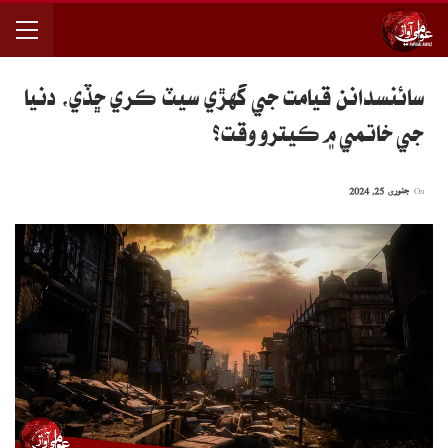
سائنسدانن قيامت جي گهڙي سيٽ ڪري ڇڏي، دنيا
جي خاتمي ۾ ڪيترو وقت؟
On
جنوری 25, 2024