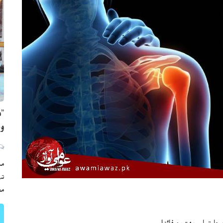
”ه
وي
مڪ
ته
مع
 تمام بهترين فائدا