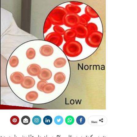
Share
رت جي کوٽ جو مسئلو سولائيءَ سان حل, هڏا مضبوط، صحت جا