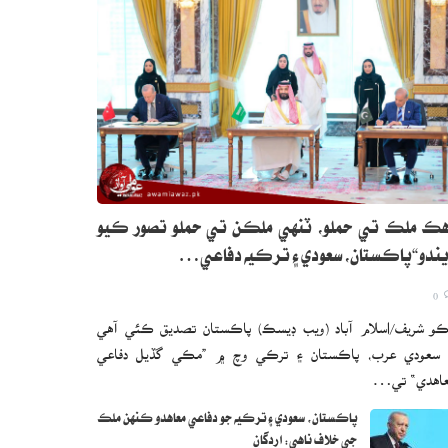
ڪ ملڪ تي حملو، ٽنهي ملڪن تي حملو تصور ڪيو
ندو“پاڪستان، سعودي ۽ ترڪيه دفاعي…
0
و شريف/اسلام آباد (ويب ڊيسڪ) پاڪستان تصديق ڪئي آهي
 سعودي عرب، پاڪستان ۽ ترڪي وچ ۾ ”مڪي گڏيل دفاعي
اهدي“ تي…
پاڪستان، سعودي ۽ ترڪيه جو دفاعي معاهدو ڪنهن ملڪ
جي خلاف ناهي: اردگان