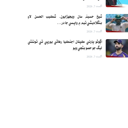
اگست 7, 2026
شيخ حسينه سان ويجهڙايون، شڪيب الحسن لاءِ
بنگلاديشي ٽيم ۾ واپسي جا در…
اگست 7, 2026
اڳوڻو ڀارتي ڪپتان اجنڪيا رهاڻي يورپي ٽي ٽوئنٽي
ليگ جو حصو بڻجي ويو
اگست 7, 2026