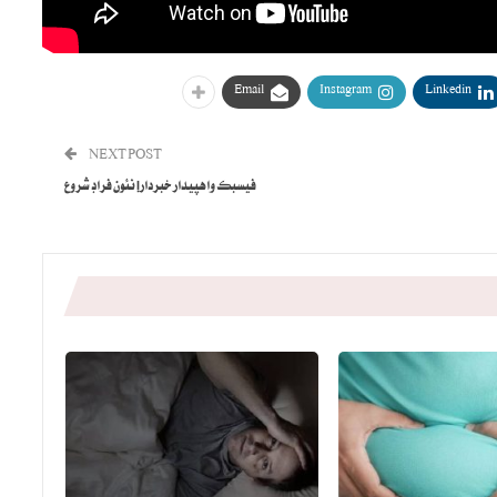
Email
Instagram
Linkedin
NEXT POST
فيسبڪ واهپيدار خبردار! نئون فراڊ شروع