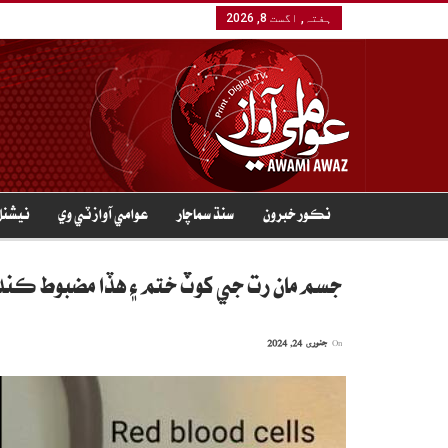
ہفتہ, اگست 8, 2026
نڪور خبرون
سنڌ سماچار
عوامي آواز ٽي وي
نيشنل
جسم مان رت جي کوٽ ختم ۽ هڏا مضبوط ڪن
On
جنوری 24, 2024