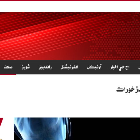
اڄ جي اخبار
آرٽيڪل
انٽرنيشنل
رانديون
شوبز
صحت
دڙ خوراڪ