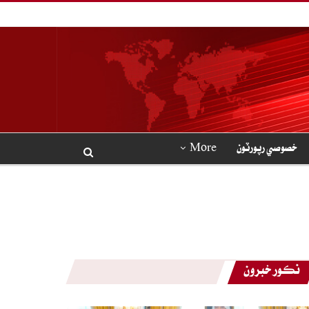
خصوصي رپورٽون
More
نڪور خبرون