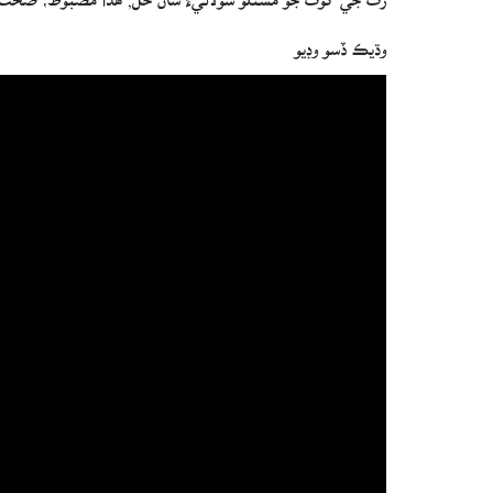
وڌيڪ ڏسو وڊيو