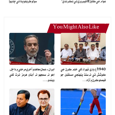
عوام جي ڪاوڙ 8 فيبروري تي نڪرندي“
سولو طريقو ٻڌائي ڇڏيو!
You Might Also Like
1940ع واري ٺهراءُ کي ختم ڪرڻ جي
ايران- عمان معاهدو آخري مرحلي ۾ داخل،
ڪوشش ٿي ته سنڌ پنهنجي مستقبل جو
اِهو نه سمجهو ته آبناءِ هرمز ترت کُلي
فيصلو ڪرڻ ۾ آزاد…
ويندو:…