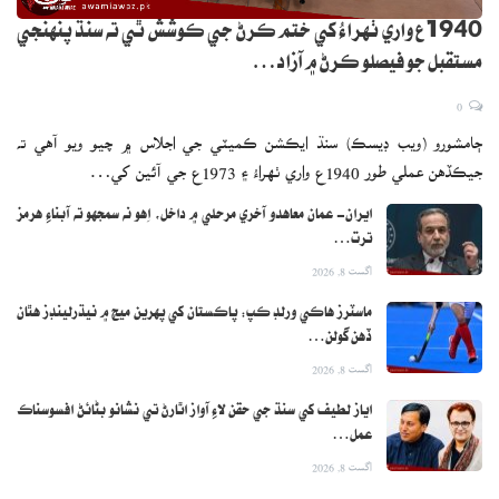
1940ع واري ٺهراءُ کي ختم ڪرڻ جي ڪوشش ٿي ته سنڌ پنهنجي
مستقبل جو فيصلو ڪرڻ ۾ آزاد…
0
ڄامشورو (ويب ڊيسڪ) سنڌ ايڪشن ڪميٽي جي اجلاس ۾ چيو ويو آهي ته
جيڪڏهن عملي طور 1940ع واري ٺهراءُ ۽ 1973ع جي آئين کي…
ايران- عمان معاهدو آخري مرحلي ۾ داخل، اِهو نه سمجهو ته آبناءِ هرمز
ترت…
اگست 8, 2026
ماسٽرز هاڪي ورلڊ ڪپ: پاڪستان کي پهرين ميچ ۾ نيڌرلينڊز هٿان
ڏهن گولن…
اگست 8, 2026
اياز لطيف کي سنڌ جي حقن لاءِ آواز اٿارڻ تي نشانو بڻائڻ افسوسناڪ
عمل…
اگست 8, 2026