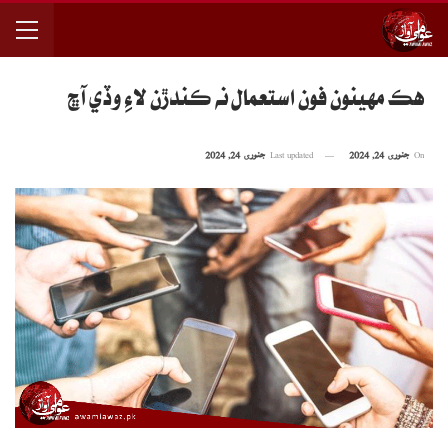
هڪ مهينون فون استعمال نه ڪندڙن لاءِ وڏي آڇ
On
جنوری 24, 2024
Last updated
جنوری 24, 2024