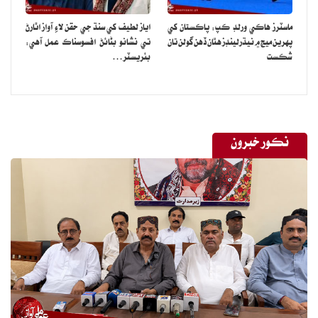
ماسٽرز هاڪي ورلڊ ڪپ: پاڪستان کي
اياز لطيف کي سنڌ جي حقن لاءِ آواز اٿارڻ
پهرين ميچ ۾ نيڌرلينڊز هٿان ڏهن گولن تان
تي نشانو بڻائڻ افسوسناڪ عمل آهي:
شڪست
بئريسٽر…
نڪور خبرون