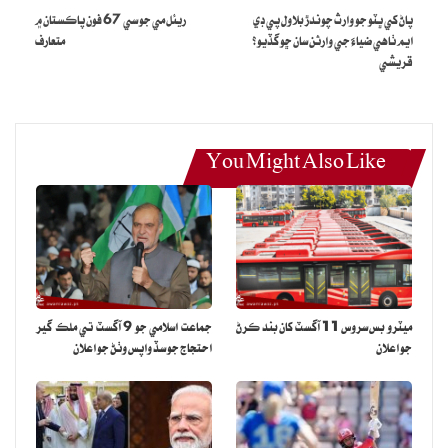
پاڻ کي ڀٽو جو وارث چوندڙ بلاول پي ڊي
ريئل مي جو سي 67 فون پاڪستان ۾
ايم ٺاهي ضياءَ جي وارثن سان ڇو گڏيو؟
متعارف
قريشي
You Might Also Like
View this post on Instagram
ميٽرو بس سروس 11 آگسٽ کان بند ڪرڻ
جماعت اسلامي جو 9 آگسٽ تي ملڪ گير
جو اعلان
احتجاج جو سڏ واپس وٺڻ جو اعلان