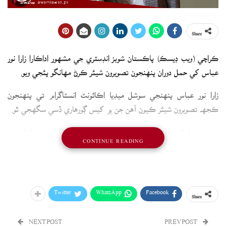
Share
ڪراچي (ويب ڊيسڪ) پاڪستان شوبز انڊسٽري جي مشهور اداڪارا زارا نور
عباس کي حمل دوران پنهنجون تصويرون شيئر ڪرڻ مهانگو پئجي ويو.
زارا نور عباس پنهنجي سوشل ميڊيا اڪائونٽ انسٽاگرام تي پنهنجون
ڪجهه تصويرون شيئر ڪيون آهن جن ۾ کيس ڳورهاري ڏسي سگھجي ٿو.
تصويرون شيئر ڪندي زارا ڪيپشن ۾ لکيو ته انسٽاگرام ۽ حقيقت ۾
CONTINUE READING
مقابلو.
Twitter
WhatsApp
Facebook
Share
NEXT POST
PREV POST