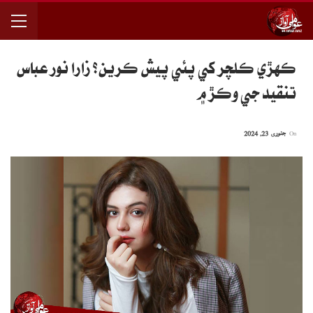
ڪهڙي ڪلچر کي پئي پيش ڪرين؟ زارا نور عباس
تنقيد جي وڪڙ ۾
On
جنوری 23, 2024