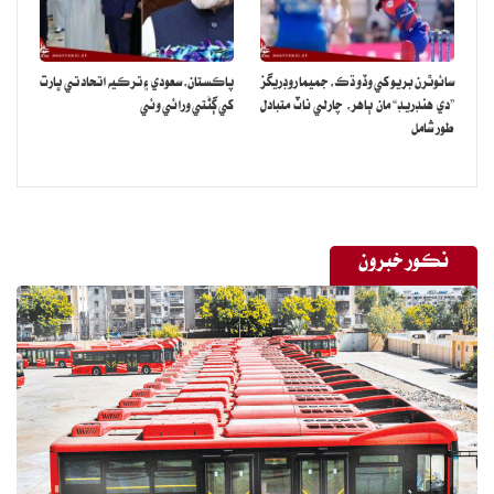
A post shared by Zara Noor Abbas Siddiqui (@zaranoorabbas.official)
سائوٿرن بريو کي وڏو ڌڪ، جميما روڊريگز
پاڪستان، سعودي ۽ ترڪيه اتحاد تي ڀارت
اداڪارا پاران شيئر ڪيل تصويرون واهپيدارن ڪي خاص پسند نه آيون.
”دي هنڊريڊ“ مان ٻاهر، چارلي ناٽ متبادل
کي ڳڻتي ورائي وئي
طور شامل
هڪ واهپيدار اداڪارا تي سخت تنقيد ڪندي لکيو ته پيٽ ڏيکارڻ گھڻو
ضروري آهي نه ته سيليبرٽي ڪيئن لڳندي.
هڪ واهپيدارن لکيو ته ڪهڙي ڪلچر کي پيش ڪرين پئي۔
نڪور خبرون
هڪ واهپيدارن لکيو ته جيڪڏهن مٿي تي رئو به هجي ها ته وڌيڪ
خوبصورت لڳي ها.
هڪ واهپيدار اداڪارا کي لباس سبب تنقيد جو نشانو بڻايو.