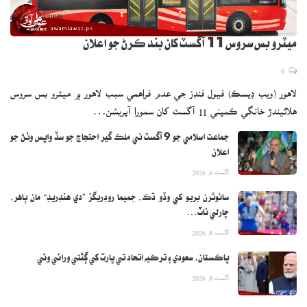
ميٽرو بس سروس 11 آگسٽ کان بند ڪرڻ جو اعلان
0
لاهور (ويب ڊيسڪ) فيول فنڊز جي عدم فراهمي سبب لاهور ۾ ميٽرو بس سروس
هلائيندڙ خانگي ڪمپني 11 آگسٽ کان سمورا آپريشن…
جماعت اسلامي جو 9 آگسٽ تي ملڪ گير احتجاج جو سڏ واپس وٺڻ جو
اعلان
اگست 8, 2026
سائوٿرن بريو کي وڏو ڌڪ، جميما روڊريگز ”دي هنڊريڊ“ مان ٻاهر،
چارلي ناٽ…
اگست 8, 2026
پاڪستان، سعودي ۽ ترڪيه اتحاد تي ڀارت کي ڳڻتي ورائي وئي
اگست 8, 2026