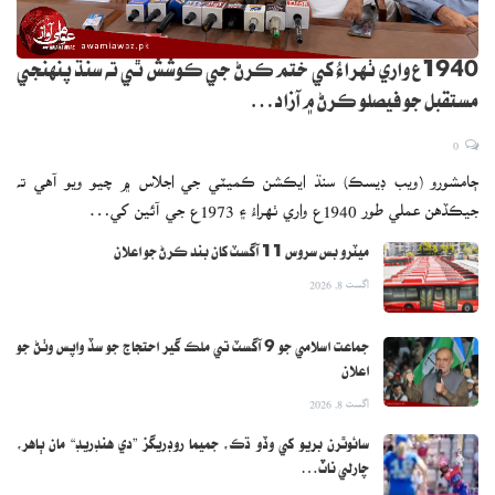
1940ع واري ٺهراءُ کي ختم ڪرڻ جي ڪوشش ٿي ته سنڌ پنهنجي
مستقبل جو فيصلو ڪرڻ ۾ آزاد…
0
ڄامشورو (ويب ڊيسڪ) سنڌ ايڪشن ڪميٽي جي اجلاس ۾ چيو ويو آهي ته
جيڪڏهن عملي طور 1940ع واري ٺهراءُ ۽ 1973ع جي آئين کي…
ميٽرو بس سروس 11 آگسٽ کان بند ڪرڻ جو اعلان
اگست 8, 2026
جماعت اسلامي جو 9 آگسٽ تي ملڪ گير احتجاج جو سڏ واپس وٺڻ جو
اعلان
اگست 8, 2026
سائوٿرن بريو کي وڏو ڌڪ، جميما روڊريگز ”دي هنڊريڊ“ مان ٻاهر،
چارلي ناٽ…