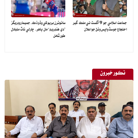
جماعت اسلامي جو 9 آگسٽ تي ملڪ گير
سائوٿرن بريو کي وڏو ڌڪ، جميما روڊريگز
احتجاج جو سڏ واپس وٺڻ جو اعلان
”دي هنڊريڊ“ مان ٻاهر، چارلي ناٽ متبادل
طور شامل
نڪور خبرون