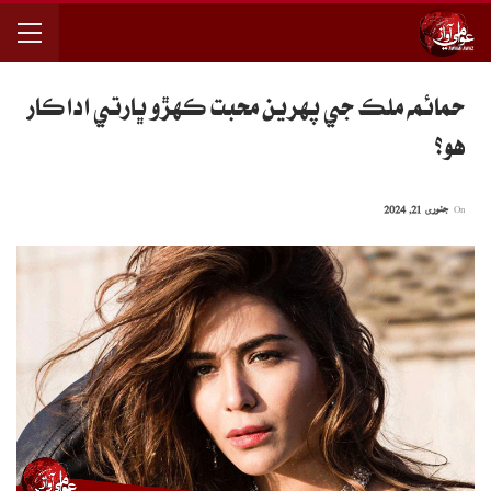
حمائمه ملڪ جي پهرين محبت ڪهڙو ڀارتي اداڪار
هو؟
On
جنوری 21, 2024