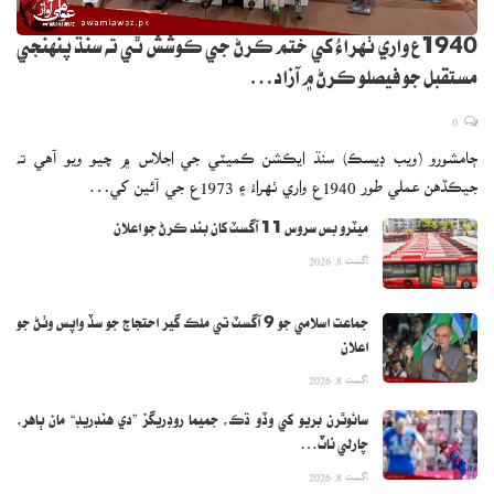
1940ع واري ٺهراءُ کي ختم ڪرڻ جي ڪوشش ٿي ته سنڌ پنهنجي
مستقبل جو فيصلو ڪرڻ ۾ آزاد…
0
ڄامشورو (ويب ڊيسڪ) سنڌ ايڪشن ڪميٽي جي اجلاس ۾ چيو ويو آهي ته
جيڪڏهن عملي طور 1940ع واري ٺهراءُ ۽ 1973ع جي آئين کي…
ميٽرو بس سروس 11 آگسٽ کان بند ڪرڻ جو اعلان
اگست 8, 2026
جماعت اسلامي جو 9 آگسٽ تي ملڪ گير احتجاج جو سڏ واپس وٺڻ جو
اعلان
اگست 8, 2026
سائوٿرن بريو کي وڏو ڌڪ، جميما روڊريگز ”دي هنڊريڊ“ مان ٻاهر،
چارلي ناٽ…
اگست 8, 2026