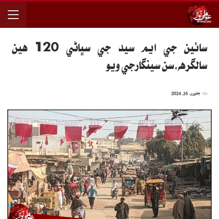
سائين جي ايم سيد جي سڀاڻي 120 هين
سالگرهه،سن سينگارجي ويو
On
جنوری 16, 2024