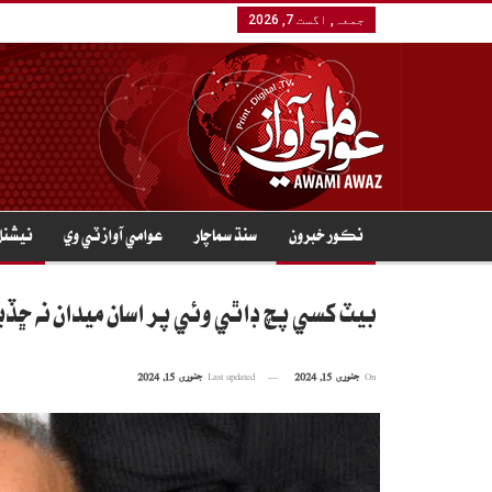
جمعہ, اگست 7, 2026
نڪور خبرون
سنڌ سماچار
عوامي آواز ٽي وي
نيشنل
بيٽ کسي پچ ڊاٿي وئي پر اسان ميدان نه ڇڏي
On
جنوری 15, 2024
Last updated
جنوری 15, 2024