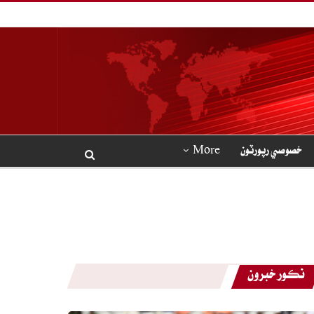
خصوصي رپورٽون
More
نڪور خبرون