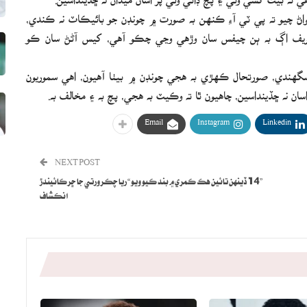
اعواڻ چيو ته پي ٽي آءِ ڪنهن به صورت ۾ چونڊن جو بائيڪاٽ نه ڪندي،
 شريف اڳ به ٻن چيفس سان وڙهي وڃي چڪو آهي، کيس آڻڻ سان ڪو
 سگهندي، صورتحال ڪهڙي به هجي چونڊن ۾ بيٺا آهيون، اهي سموريون
ن نه ڇڏينداسين، چاهيون ٿا ته وڪيٽ به هجي، پچ به ۽ مخالف به.
Email
Instagram
Linkedin
NEXT POST
”14 ڏينهن تائين هڪ ڪمري ۾ بند ڪيو ويو “ ريا چڪرورتي جا ڇرڪائيندڙ
انڪشاف