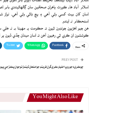
اسلام آباد هاءِ ڪورٽ ٻاهران صحافين سان ڳالهائيندي بابر 
اسان کان بيٽ کسي وئي آهي ۽ پچ ڊاٿي وئي آهي، نواز
استحڪام نه ايندو.
هن چيو اهڙيون چونڊون ٿيون ته حڪومت ٻه مهينا به نه هلي
ڪوششون ان ڪري ٿي رهيون آهن ته اسان ميدان ڇڏي ڏيون پر اسا
Twitter
WhatsApp
Facebook
Share
PREV POST
ڇوڪريءَ جو روپ اختيار ڪري گرل فرينڊ جو امتحان ڏيندڙ نوجوان پڪڙجي پيو
You Might Also Like