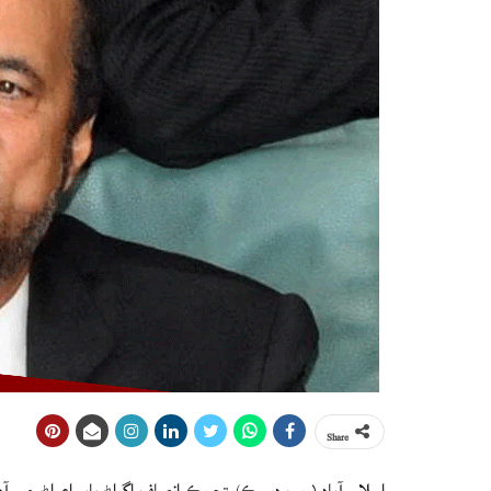
Share
اسلام آباد (ويب ڊيسڪ) تحريڪ انصاف اڳواڻ بابر اعواڻ چيو آه