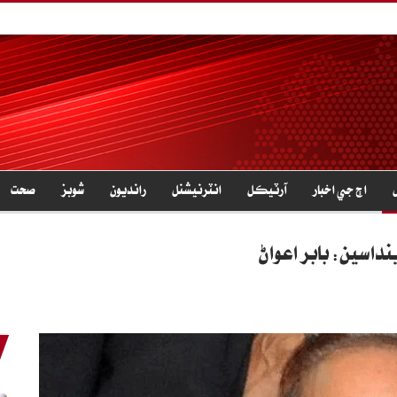
اڄ جي اخبار
آرٽيڪل
انٽرنيشنل
رانديون
شوبز
صحت
نداسين: بابر اعواڻ