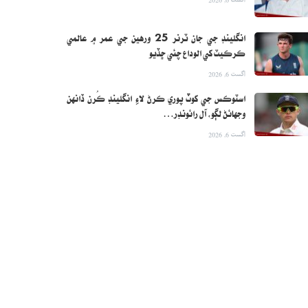
انگلينڊ جي جان ٽرنر 25 ورهين جي عمر ۾ عالمي
ڪرڪيٽ کي الوداع چئي ڇڏيو
اگست 6, 2026
اسٽوڪس جي کوٽ پوري ڪرڻ لاءِ انگلينڊ ڪُرن ڏانهن
وجهائڻ لڳو، آل رائونڊر…
اگست 6, 2026