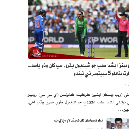
مينز ايشيا ڪپ جو شيڊيول پڌرو، سڀ کان وڏو پاڪ-
 مقابلو 5 سيپٽمبر تي ٿيندو
0
ئي (ويب ڊيسڪ) ايشين ڪرڪيٽ ڪائونسل (اي سي سي) وومينز
ٽي ٽوئنٽي ايشيا ڪپ 2026ع جو شيڊيول جاري ڪري ڇڏيو آهي،
نهن…
نياز کوسواسان کان هميشه لاءِ وڇڙي ويو
اگست 6, 2026