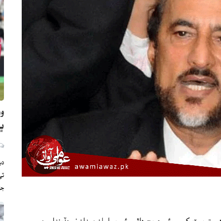
وو
ڀارت
دب
ج
ي ته بيٽ کسي وئي ۽ پچ ڊاٿي وئي پر اسان ميدان نه ڇڏينداسين.