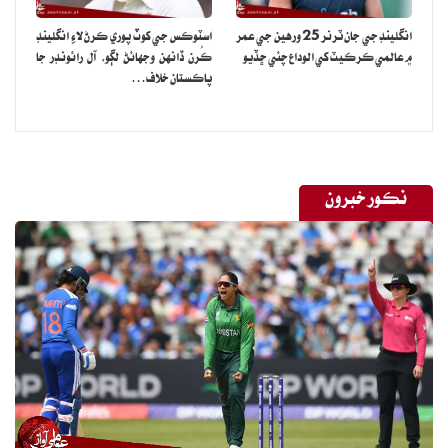
انگلينڊ جي جان ٽرنر 25 ورهين جي عمر
اسٽوڪس جي کوٽ پوري ڪرڻ لاءِ انگلينڊ
۾ عالمي ڪرڪيٽ کي الوداع چئي ڇڏيو
ڪُرن ڏانهن وجهائڻ لڳو، آل رائونڊر جا
پاڪستان خلاف…
نڪور خبرون