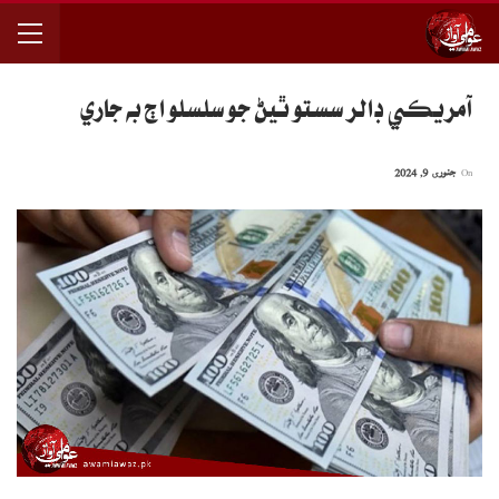
آمريڪي ڊالر سستو ٿيڻ جو سلسلو اڄ به جاري
On
جنوری 9, 2024