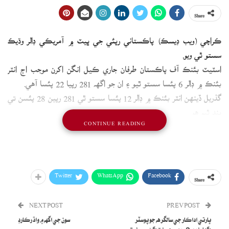
Share
ڪراچي (ويب ڊيسڪ) پاڪستاني رپئي جي ڀيٽ ۾ آمريڪي ڊالر وڌيڪ
سستو ٿي ويو.
اسٽيٽ بئنڪ آف پاڪستان طرفان جاري ڪيل انگن اکرن موجب اڄ انٽر
بئنڪ ۾ ڊالر 6 پئسا سستو ٿيو ۽ ان جو اگهه 281 رپيا 22 پئسا آهي.
گذريل ڏينهن انٽر بئنڪ ۾ ڊالر 12 پئسا سستو ٿي 281 رپين 28 پئسن تي
بند ٿيو هو.
CONTINUE READING
Twitter
WhatsApp
Facebook
Share
NEXT POST
PREV POST
ڀارتي اداڪار جي سالگرهه جو پوسٽر
سون جي اگهه ۾ واڌ رڪارڊ