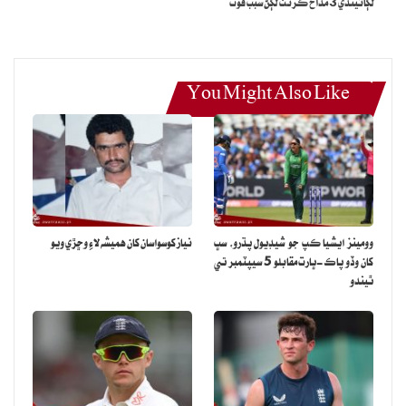
لڳائيندي 3 مداح ڪرنٽ لڳڻ سبب فوت
You Might Also Like
وومينز ايشيا ڪپ جو شيڊيول پڌرو، سڀ
نياز کوسواسان کان هميشه لاءِ وڇڙي ويو
کان وڏو پاڪ-ڀارت مقابلو 5 سيپٽمبر تي
ٿيندو