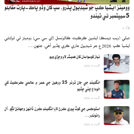
وومينز ايشيا ڪپ جو شيڊيول پڌرو، سڀ کان وڏو پاڪ-ڀارت مقابلو
5 سيپٽمبر تي ٿيندو
0
دبئي (ويب ڊيسڪ) ايشين ڪرڪيٽ ڪائونسل (اي سي سي) وومينز ٽي ٽوئنٽي
ايشيا ڪپ 2026ع جو شيڊيول جاري ڪري ڇڏيو آهي، جنهن…
نياز کوسواسان کان هميشه لاءِ وڇڙي ويو
اگست 6, 2026
انگلينڊ جي جان ٽرنر 25 ورهين جي عمر ۾ عالمي ڪرڪيٽ کي
الوداع چئي ڇڏيو
اگست 6, 2026
اسٽوڪس جي کوٽ پوري ڪرڻ لاءِ انگلينڊ ڪُرن ڏانهن وجهائڻ لڳو، آل
رائونڊر…
اگست 6, 2026