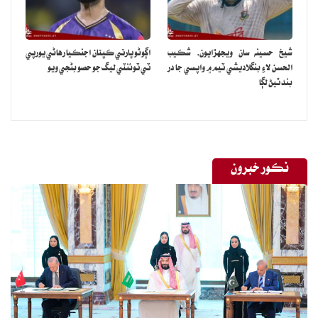
شيخ حسينه سان ويجهڙايون، شڪيب
اڳوڻو ڀارتي ڪپتان اجنڪيا رهاڻي يورپي
الحسن لاءِ بنگلاديشي ٽيم ۾ واپسي جا در
ٽي ٽوئنٽي ليگ جو حصو بڻجي ويو
بند ٿيڻ لڳا
نڪور خبرون