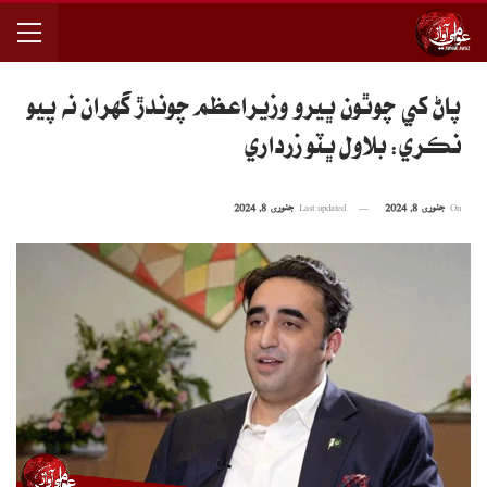
پاڻ کي چوٿون ڀيرو وزيراعظم چوندڙ گهران نه پيو
نڪري: بلاول ڀٽو زرداري
On
جنوری 8, 2024
Last updated
جنوری 8, 2024