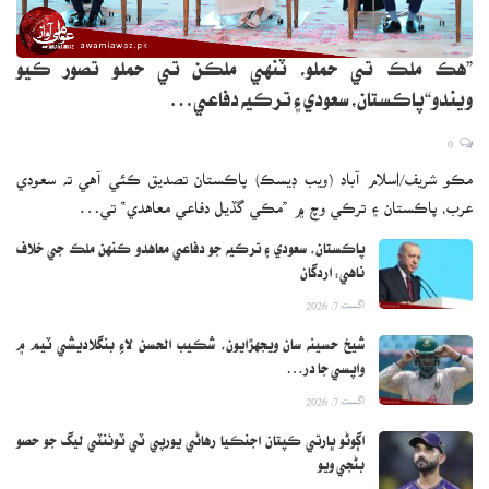
”هڪ ملڪ تي حملو، ٽنهي ملڪن تي حملو تصور ڪيو
ويندو“پاڪستان، سعودي ۽ ترڪيه دفاعي…
0
مڪو شريف/اسلام آباد (ويب ڊيسڪ) پاڪستان تصديق ڪئي آهي ته سعودي
عرب، پاڪستان ۽ ترڪي وچ ۾ ”مڪي گڏيل دفاعي معاهدي“ تي…
پاڪستان، سعودي ۽ ترڪيه جو دفاعي معاهدو ڪنهن ملڪ جي خلاف
ناهي: اردگان
اگست 7, 2026
شيخ حسينه سان ويجهڙايون، شڪيب الحسن لاءِ بنگلاديشي ٽيم ۾
واپسي جا در…
اگست 7, 2026
اڳوڻو ڀارتي ڪپتان اجنڪيا رهاڻي يورپي ٽي ٽوئنٽي ليگ جو حصو
بڻجي ويو