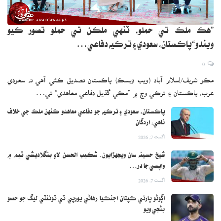
”هڪ ملڪ تي حملو، ٽنهي ملڪن تي حملو تصور ڪيو
ويندو“پاڪستان، سعودي ۽ ترڪيه دفاعي…
0
مڪو شريف/اسلام آباد (ويب ڊيسڪ) پاڪستان تصديق ڪئي آهي ته سعودي
عرب، پاڪستان ۽ ترڪي وچ ۾ ”مڪي گڏيل دفاعي معاهدي“ تي…
پاڪستان، سعودي ۽ ترڪيه جو دفاعي معاهدو ڪنهن ملڪ جي خلاف
ناهي: اردگان
اگست 7, 2026
شيخ حسينه سان ويجهڙايون، شڪيب الحسن لاءِ بنگلاديشي ٽيم ۾
واپسي جا در…
اگست 7, 2026
اڳوڻو ڀارتي ڪپتان اجنڪيا رهاڻي يورپي ٽي ٽوئنٽي ليگ جو حصو
بڻجي ويو