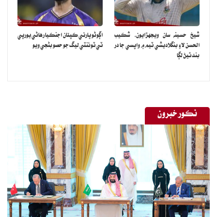
شيخ حسينه سان ويجهڙايون، شڪيب
اڳوڻو ڀارتي ڪپتان اجنڪيا رهاڻي يورپي
الحسن لاءِ بنگلاديشي ٽيم ۾ واپسي جا در
ٽي ٽوئنٽي ليگ جو حصو بڻجي ويو
بند ٿيڻ لڳا
نڪور خبرون