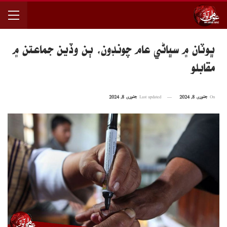
ڀوٽان ۾ سڀاڻي عام چونڊون، ٻن وڏين جماعتن ۾
مقابلو
On
جنوری 8, 2024
Last updated
جنوری 8, 2024