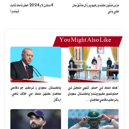
مڙس منٿون ڪندو رهيو پر زال عاشق سان
4 ستارن لاءِ 2024 خطرناڪ ثابت
هلي وئي
ٿيندو؟
You Might Also Like
”هڪ ملڪ تي حملو، ٽنهي ملڪن تي
پاڪستان، سعودي ۽ ترڪيه جو دفاعي
حملو تصور ڪيو ويندو“پاڪستان، سعودي
معاهدو ڪنهن ملڪ جي خلاف ناهي:
۽ ترڪيه دفاعي معاهدي…
اردگان