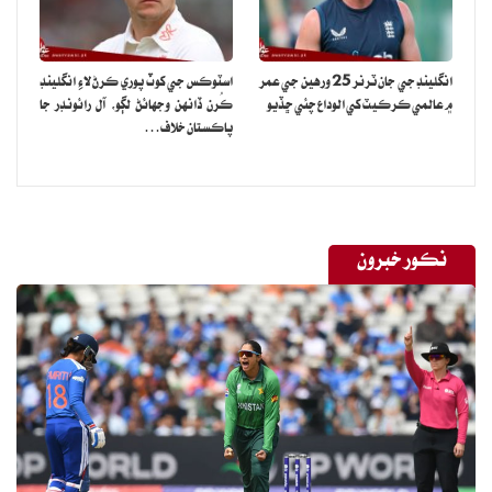
انگلينڊ جي جان ٽرنر 25 ورهين جي عمر
اسٽوڪس جي کوٽ پوري ڪرڻ لاءِ انگلينڊ
۾ عالمي ڪرڪيٽ کي الوداع چئي ڇڏيو
ڪُرن ڏانهن وجهائڻ لڳو، آل رائونڊر جا
پاڪستان خلاف…
نڪور خبرون