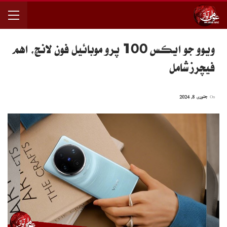
ويوو جو ايڪس 100 پرو موبائيل فون لانچ، اهم
فيچرز شامل
On
جنوری 8, 2024