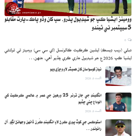
وومينز ايشيا ڪپ جو شيڊيول پڌرو، سڀ کان وڏو پاڪ-ڀارت مقابلو
5 سيپٽمبر تي ٿيندو
0
دبئي (ويب ڊيسڪ) ايشين ڪرڪيٽ ڪائونسل (اي سي سي) وومينز ٽي ٽوئنٽي
ايشيا ڪپ 2026ع جو شيڊيول جاري ڪري ڇڏيو آهي، جنهن…
نياز کوسواسان کان هميشه لاءِ وڇڙي ويو
اگست 6, 2026
انگلينڊ جي جان ٽرنر 25 ورهين جي عمر ۾ عالمي ڪرڪيٽ کي
الوداع چئي ڇڏيو
اگست 6, 2026
اسٽوڪس جي کوٽ پوري ڪرڻ لاءِ انگلينڊ ڪُرن ڏانهن وجهائڻ لڳو، آل
رائونڊر…