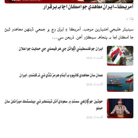
آمريڪا-ايران معاهدي جو امڪان اڃا به برقرار
0
سينيئر خليجي اختيارين موجب، آمريڪا ۽ ايران وچ ۾ جمعي ڏينهن معاهدو ٿيڻ
جا امڪان اڃا به پنجاهه سيڪڙو آهن. ذريعن سي…
ايران جو فلسطيني اڳواڻن جي هر فيصلي جي حمايت جو اعلان
اگست 5, 2026
عمان سان معاهدي کانپوءِ به آبناءِ هرمز ٿڏي تي نه کلندو: ايران
اگست 5, 2026
حوثين جو ڳاڙهي سمنڊ ۾ سعودي آئل ٽينڪر تي بيلسٽڪ ميزائلن سان
حملو
اگست 5, 2026