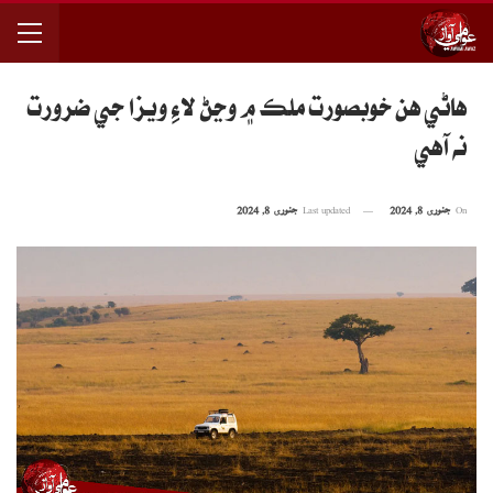
هاڻي هن خوبصورت ملڪ ۾ وڃڻ لاءِ ويزا جي ضرورت
نه آهي
On
جنوری 8, 2024
Last updated
جنوری 8, 2024