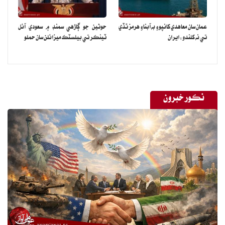
لاءِ ويزا حاصل ڪرڻ جي ضرورت نه آهي.
عمان سان معاهدي کانپوءِ به آبناءِ هرمز ٿڏي
حوثين جو ڳاڙهي سمنڊ ۾ سعودي آئل
ان سان گڏوگڏ اتان جي سامونڊي علائقن جي خوبصورتي به ڏسڻ سان واسطو
تي نه کلندو: ايران
ٽينڪر تي بيلسٽڪ ميزائلن سان حملو
رکي ٿي.
انهيءَ جي ڪري هر سال لکين سياح ڪينيا جو رخ ڪندا آهن ۽ سهولتون
به ملنديون آهن.
نڪور خبرون