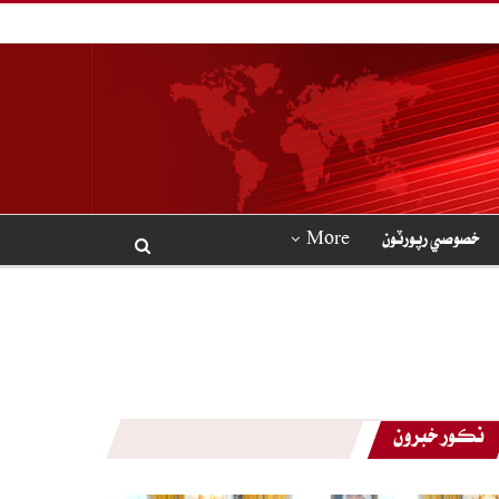
خصوصي رپورٽون
More
نڪور خبرون