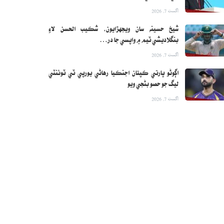
اگست 7, 2026
شيخ حسينه سان ويجهڙايون، شڪيب الحسن لاءِ
بنگلاديشي ٽيم ۾ واپسي جا در…
اگست 7, 2026
اڳوڻو ڀارتي ڪپتان اجنڪيا رهاڻي يورپي ٽي ٽوئنٽي
ليگ جو حصو بڻجي ويو
اگست 7, 2026