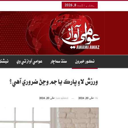
ہفتہ, اگست 8, 2026
نڪور خبرون
سنڌ سماچار
عوامي آواز ٽي وي
نيشنل
ورزش لاءِ پارڪ يا جم وڃڻ ضروري آهي؟
On
مئی 20, 2024
Last updated
مئی 20, 2024