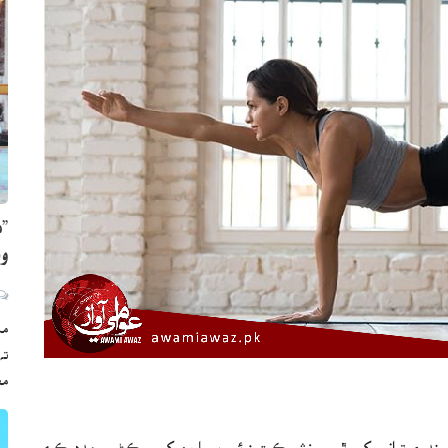
”ه
وي
مڪ
ته
مع
 ۽ توانو رکي ٿي. ورزش ڪيترن ئي بيمارين کي روڪڻ ۾ مدد ڪري