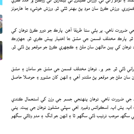
مزوري. ورزش ڪرڻ سان موڊ پڻ بهتر ٿئي ٿو، ورزش خوشيءَ جا هارمونز
 ضرورت ناهي، پر ٻئي سٺا طريقا آهن. پارڪ جو دورو ڪرڻ توهان کي
ئي ٿو. پارڪ مختلف قسمن جي مشق جا اختيار پيش ڪري ٿو، جهڙوڪ
رڪ توهان کي ٻين ماڻهن سان ملڻ ۽ ڪچهري ڪرڻ جو موقعو پڻ ڏئي ٿو،
اني ڏئي ٿو. جم ۾، توهان مختلف قسمن جي مشق جو سامان ۽ مشق
ان ملڻ جو موقعو پڻ ملندو آهي ۽ انهن کان مشورو ۽ حوصلا حاصل
اد جي ضرورت ناهي. توھان پنھنجي جسم جي وزن کي استعمال ڪندي
پ، پش اپ، اسڪواٽس وغيره. اهي سڀئي مشقون توهان جي پيٽ، پٺي
سگهه موجب ترتيب ڏئي سگھو ٿا ۽ انھن جو انگ ۽ مدو وڌائي سگھو