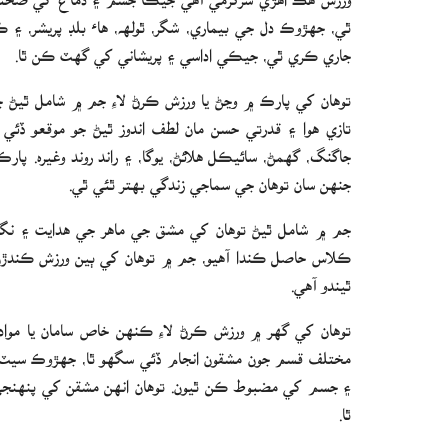
ٿي، جهڙوڪ دل جي بيماري، شگر، ٿولهه، هاء بلڊ پريشر، ۽ ڪ
جاري ڪري ٿي، جيڪي اداسي ۽ پريشاني کي گهٽ ڪن ٿا.
توهان کي پارڪ ۾ وڃڻ يا ورزش ڪرڻ لاءِ جم ۾ شامل ٿيڻ جي
تازي هوا ۽ قدرتي حسن مان لطف اندوز ٿيڻ جو موقعو ڏ
جاگنگ، گھمڻ، سائيڪل هلائڻ، يوگا، ۽ راند روند وغيره. پا
جنهن سان توهان جي سماجي زندگي بهتر ٿئي ٿي.
جم ۾ شامل ٿيڻ توهان کي مشق جي ماهر جي هدايت ۽ نگر
ڪلاس حاصل ڪندا آهيو، جم ۾ توهان کي ٻين ورزش ڪندڙن س
ٿيندو آهي.
توهان کي گهر ۾ ورزش ڪرڻ لاءِ ڪنهن خاص سامان يا مو
مختلف قسم جون مشقون انجام ڏئي سگھو ٿا، جھڙوڪ سيٽ ا
۽ جسم کي مضبوط ڪن ٿيون. توھان انھن مشقن کي پنھنجي 
ٿا.