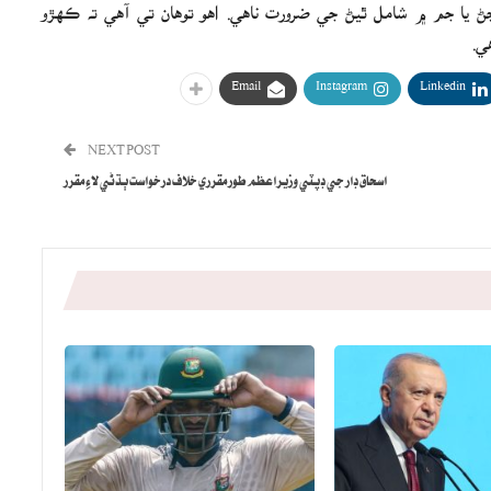
ڃڻ يا جم ۾ شامل ٿيڻ جي ضرورت ناهي. اهو توهان تي آهي ته ڪهڙو
ي.
Email
Instagram
Linkedin
NEXT POST
اسحاق ڊار جي ڊپٽي وزيراعظم طور مقرري خلاف درخواست ٻڌڻي لاءِ مقرر