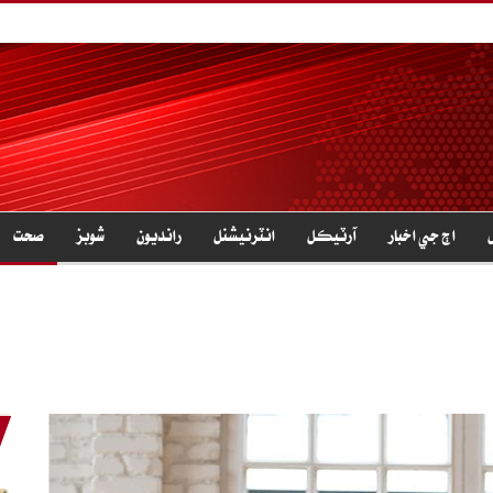
اڄ جي اخبار
آرٽيڪل
انٽرنيشنل
رانديون
شوبز
صحت