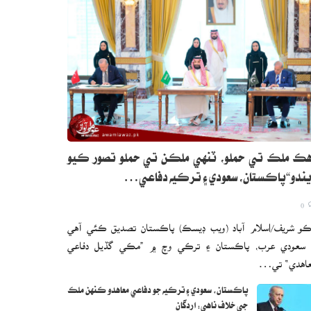
ڪ ملڪ تي حملو، ٽنهي ملڪن تي حملو تصور ڪيو
ندو“پاڪستان، سعودي ۽ ترڪيه دفاعي…
0
و شريف/اسلام آباد (ويب ڊيسڪ) پاڪستان تصديق ڪئي آهي
 سعودي عرب، پاڪستان ۽ ترڪي وچ ۾ ”مڪي گڏيل دفاعي
اهدي“ تي…
پاڪستان، سعودي ۽ ترڪيه جو دفاعي معاهدو ڪنهن ملڪ
جي خلاف ناهي: اردگان