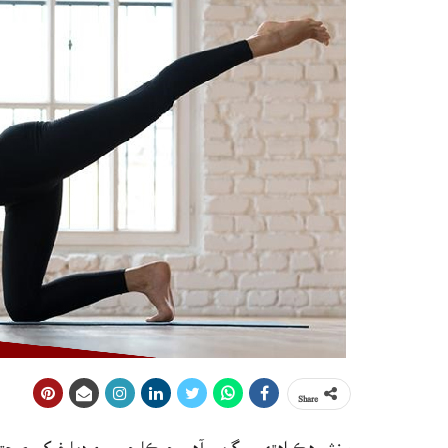
Share
ورزش هڪ اهڙي سرگرمي آهي جيڪا جسم ۽ دماغ کي صحتمند