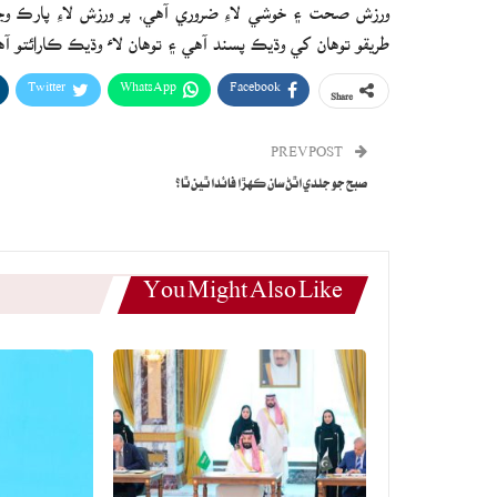
ورزش صحت ۽ خوشي لاءِ ضروري آهي، پر ورزش لاءِ پارڪ و
طريقو توهان کي وڌيڪ پسند آهي ۽ توهان لاء وڌيڪ ڪارائتو آه
Twitter
WhatsApp
Facebook
Share
PREV POST
صبح جو جلدي اٿڻ سان ڪهڙا فائدا ٿين ٿا؟
You Might Also Like