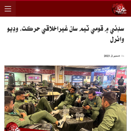
سڊني ۾ قومي ٽيم سان غيراخلاقي حرڪت، وڊيو
وائرل
On
دسمبر 2, 2023