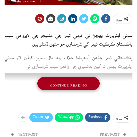
Share
سڊني ايئرپورٽ پهچڻ تي قومي ٽيم جي مئنيجر جي لاپرواهي سبب
پاڪستان ڪرڪيٽ ٽيم کي شرمساري جو منهن ڏسڻو پيو.
پاڪستاني ٽيم جڏهن آسٽريليا خلاف ريڊ بال سيريز کيڏڻ لاءِ سڊني
ايئرپورٽ پهتي ته کين بدتميزي جي واقعن سبب شرمساري ٿي.
CONTINUE READING
Twitter
WhatsApp
Facebook
Share
NEXT POST
PREV POST