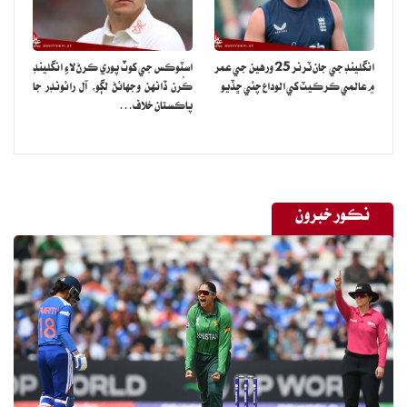
انگلينڊ جي جان ٽرنر 25 ورهين جي عمر
اسٽوڪس جي کوٽ پوري ڪرڻ لاءِ انگلينڊ
۾ عالمي ڪرڪيٽ کي الوداع چئي ڇڏيو
ڪُرن ڏانهن وجهائڻ لڳو، آل رائونڊر جا
پاڪستان خلاف…
نڪور خبرون