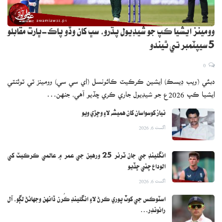
وومينز ايشيا ڪپ جو شيڊيول پڌرو، سڀ کان وڏو پاڪ-ڀارت مقابلو
5 سيپٽمبر تي ٿيندو
0
دبئي (ويب ڊيسڪ) ايشين ڪرڪيٽ ڪائونسل (اي سي سي) وومينز ٽي ٽوئنٽي
ايشيا ڪپ 2026ع جو شيڊيول جاري ڪري ڇڏيو آهي، جنهن…
نياز کوسواسان کان هميشه لاءِ وڇڙي ويو
اگست 6, 2026
انگلينڊ جي جان ٽرنر 25 ورهين جي عمر ۾ عالمي ڪرڪيٽ کي
الوداع چئي ڇڏيو
اگست 6, 2026
اسٽوڪس جي کوٽ پوري ڪرڻ لاءِ انگلينڊ ڪُرن ڏانهن وجهائڻ لڳو، آل
رائونڊر…