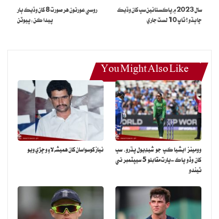
سال 2023 ۾ پاڪستانين سڀ کان وڌيڪ
روسي عورتون هر صورت 8 کان وڌيڪ ٻار
ڇا ٻڌو؟ ٽاپ 10 لسٽ جاري
پيدا ڪن: پيوٽن
You Might Also Like
وومينز ايشيا ڪپ جو شيڊيول پڌرو، سڀ
نياز کوسواسان کان هميشه لاءِ وڇڙي ويو
کان وڏو پاڪ-ڀارت مقابلو 5 سيپٽمبر تي
ٿيندو