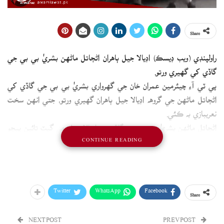
Share
راولپنڊي (ويب ڊيسڪ) اڊيالا جيل ٻاهران اڻڄاتل ماڻهن بشريٰ بي بي جي
گاڏي کي گهيري ورتو.
پي ٽي آءِ چيئرمين عمران خان جي گهرواري بشريٰ بي بي جي گاڏي کي
اڻڄاتل ماڻهن جي گروهه اڊيالا جيل ٻاهران گهيري ورتو، جتي انهن سخت
نعريبازي به ڪئي.
اڻڄاتل ماڻهن بشريٰ بي بي جي گاڏي جو اڊيالا جيل جي گيٽ تائين پيڇو
CONTINUE READING
ڪيو، گاڏي ۾ عمران خان جي ڀيڻ عليمه خان ۽ نورين بي بي به موجود
هيون.
Twitter
WhatsApp
Facebook
Share
NEXT POST
PREV POST