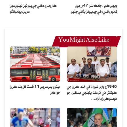
ڊيوس ڪپ : جانڪ سنر 47 ورهين
ڪاروباري هفتي جي پهرئين ڏينهن سون
کانپوءِ اٽليءَ کي چيمپيئن بڻائي ڇڏيو
سوين رپيا مهانگو
You Might Also Like
1940ع واري ٺهراءُ کي ختم ڪرڻ جي
ميٽرو بس سروس 11 آگسٽ کان بند ڪرڻ
ڪوشش ٿي ته سنڌ پنهنجي مستقبل جو
جو اعلان
فيصلو ڪرڻ ۾ آزاد…