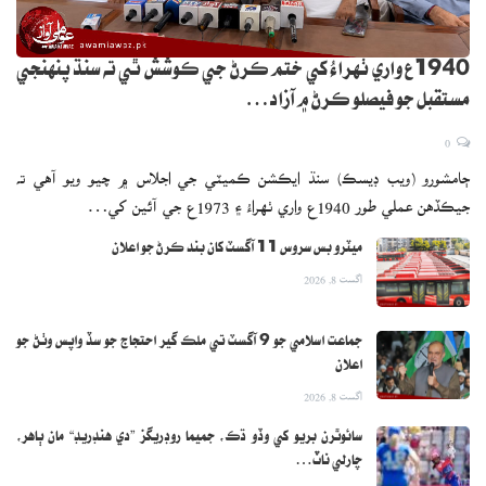
1940ع واري ٺهراءُ کي ختم ڪرڻ جي ڪوشش ٿي ته سنڌ پنهنجي
مستقبل جو فيصلو ڪرڻ ۾ آزاد…
0
ڄامشورو (ويب ڊيسڪ) سنڌ ايڪشن ڪميٽي جي اجلاس ۾ چيو ويو آهي ته
جيڪڏهن عملي طور 1940ع واري ٺهراءُ ۽ 1973ع جي آئين کي…
ميٽرو بس سروس 11 آگسٽ کان بند ڪرڻ جو اعلان
اگست 8, 2026
جماعت اسلامي جو 9 آگسٽ تي ملڪ گير احتجاج جو سڏ واپس وٺڻ جو
اعلان
اگست 8, 2026
سائوٿرن بريو کي وڏو ڌڪ، جميما روڊريگز ”دي هنڊريڊ“ مان ٻاهر،
چارلي ناٽ…