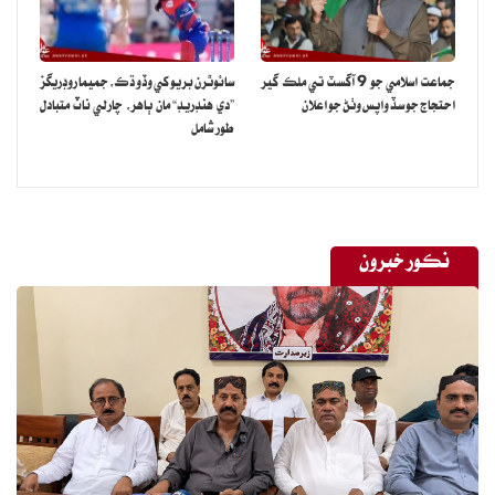
جماعت اسلامي جو 9 آگسٽ تي ملڪ گير
سائوٿرن بريو کي وڏو ڌڪ، جميما روڊريگز
احتجاج جو سڏ واپس وٺڻ جو اعلان
”دي هنڊريڊ“ مان ٻاهر، چارلي ناٽ متبادل
طور شامل
نڪور خبرون