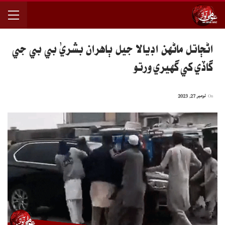
اڻڄاتل ماڻهن اڊيالا جيل ٻاهران بشريٰ بي بي جي
گاڏي کي گهيري ورتو
On
نومبر 27, 2023