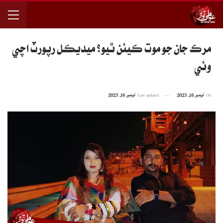
مرڪ جان جو موت ڪيئن ٿيو؟ ميديڪل رپورٽ اچي
وئي
On
نومبر 16, 2023
Last updated
نومبر 16, 2023