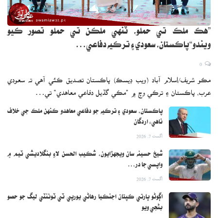
”هڪ ملڪ تي حملو، ٽنهي ملڪن تي حملو تصور ڪيو
ويندو“پاڪستان، سعودي ۽ ترڪيه دفاعي…
0
مڪو شريف/اسلام آباد (ويب ڊيسڪ) پاڪستان تصديق ڪئي آهي ته سعودي
عرب، پاڪستان ۽ ترڪي وچ ۾ ”مڪي گڏيل دفاعي معاهدي“ تي…
مرڪ جان جي پڦيءَ جو موقف
پاڪستان، سعودي ۽ ترڪيه جو دفاعي معاهدو ڪنهن ملڪ جي خلاف
ناهي: اردگان
اگست 7, 2026
شيخ حسينه سان ويجهڙايون، شڪيب الحسن لاءِ بنگلاديشي ٽيم ۾
واپسي جا در…
اگست 7, 2026
اڳوڻو ڀارتي ڪپتان اجنڪيا رهاڻي يورپي ٽي ٽوئنٽي ليگ جو حصو
بڻجي ويو