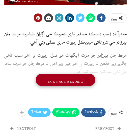
Share
حيدرآباد (ويب ڊيسڪ) جسقم ناري تحريڪ جي اڳواڻ ڪامريڊ مرڪ جان
پيرزادو جي شروعاتي ميڊيڪل رپورٽ جاري ڪئي وئي آهي.
مرڪ جان پيرزادو جو موت آپگهات هو قتل، رپورٽ ۾ اهو سبب ناهي
ڄاڻايو ويو جڏهن ته رپورٽ ۾ اهو چيو ويو آهي ته مرڪ جان جو موت ساهه
جي نالي بند ٿيڻ سبب ٿيو آهي.
CONTINUE READING
ياد رهي ته نسيم شاپنگ سينٽر جي فليٽ مان مرڪ پيرزادو جو ڦاهو ڏنل
لاش مليو هو.
مرڪ جان جي ماءُ جو رد عمل
Twitter
WhatsApp
Facebook
Share
NEXT POST
PREV POST