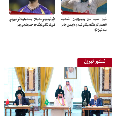
مرڪ جان معاملي تي پوليس جو موقف
شيخ حسينه سان ويجهڙايون، شڪيب
اڳوڻو ڀارتي ڪپتان اجنڪيا رهاڻي يورپي
الحسن لاءِ بنگلاديشي ٽيم ۾ واپسي جا در
ٽي ٽوئنٽي ليگ جو حصو بڻجي ويو
بند ٿيڻ لڳا
نڪور خبرون
مرڪ جان معاملي تي الزام هيٺ آيل سيف جتوئي جو موقف