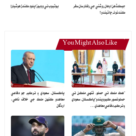
جيڪڏهن اوهان روشني جي رفتار سان سفر
يوٽيوب تي وڊيوز اپلوڊ ڪندڙ هوشيار!
ڪندئو ته ڇا ٿيندو؟
You Might Also Like
مرڪ جان جي ڀيڻ جو رد عمل
”هڪ ملڪ تي حملو، ٽنهي ملڪن تي
پاڪستان، سعودي ۽ ترڪيه جو دفاعي
حملو تصور ڪيو ويندو“پاڪستان، سعودي
معاهدو ڪنهن ملڪ جي خلاف ناهي:
۽ ترڪيه دفاعي معاهدي…
اردگان