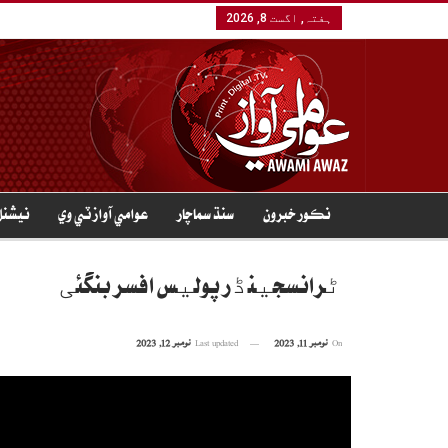
ہفتہ, اگست 8, 2026
نڪور خبرون
سنڌ سماچار
عوامي آواز ٽي وي
نيشنل
ٹرانسجینڈر پولیس افسر بنگئی
On
نومبر 11, 2023
Last updated
نومبر 12, 2023