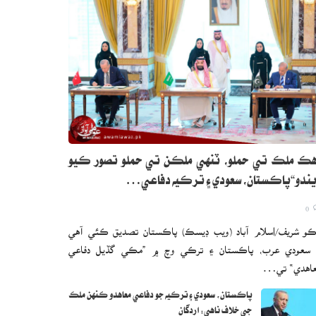
ڪ ملڪ تي حملو، ٽنهي ملڪن تي حملو تصور ڪيو
ندو“پاڪستان، سعودي ۽ ترڪيه دفاعي…
0
و شريف/اسلام آباد (ويب ڊيسڪ) پاڪستان تصديق ڪئي آهي
 سعودي عرب، پاڪستان ۽ ترڪي وچ ۾ ”مڪي گڏيل دفاعي
اهدي“ تي…
پاڪستان، سعودي ۽ ترڪيه جو دفاعي معاهدو ڪنهن ملڪ
جي خلاف ناهي: اردگان