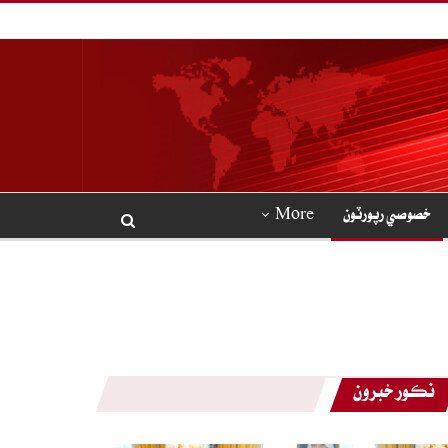
خصوصي رپورٽون
More
نڪور خبرون