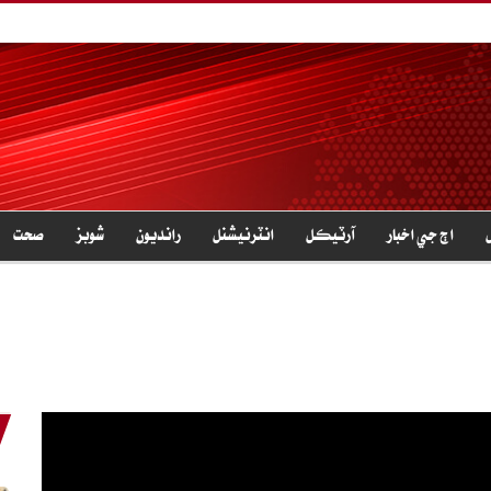
اڄ جي اخبار
آرٽيڪل
انٽرنيشنل
رانديون
شوبز
صحت