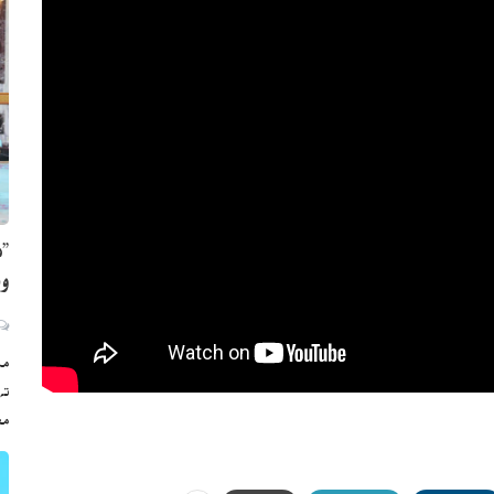
”ه
وي
مڪ
ته
مع