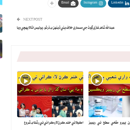
Email
Instagram
Linkedin
NEXT POST
عبدالله شاهه غازي ڳوٺ جي مسماري خلاف ٻئي ڏينهن به ڌرڻو، پوليس اٽالا پهچي ويا
ن ڀيرو مقامي سطح تي ريبيز
اڪيلائي ختم ڪرڻ لاءِ ڪرائي تي رشتا به شروع