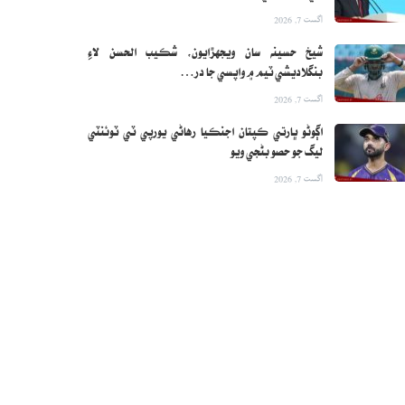
اگست 7, 2026
شيخ حسينه سان ويجهڙايون، شڪيب الحسن لاءِ
بنگلاديشي ٽيم ۾ واپسي جا در…
اگست 7, 2026
اڳوڻو ڀارتي ڪپتان اجنڪيا رهاڻي يورپي ٽي ٽوئنٽي
ليگ جو حصو بڻجي ويو
اگست 7, 2026