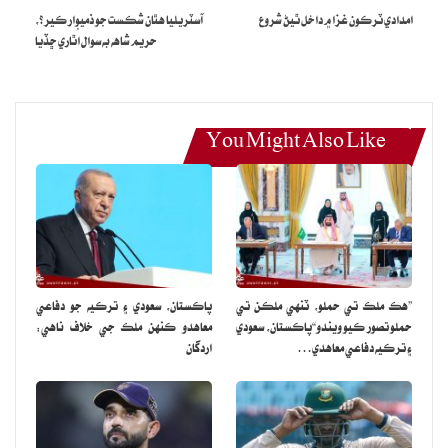
امدادي ٽرڪون غزا ۾ داخل ٿيڻ شروع
آسٽريليا هٿان شڪست جو ذميوار ڪير؟،
حريم شاهه به سوال اُٿاري ڇڏيا
You Might Also Like
”هڪ ملڪ تي حملو، ٽنهي ملڪن تي
پاڪستان، سعودي ۽ ترڪيه جو دفاعي
حملو تصور ڪيو ويندو“پاڪستان، سعودي
معاهدو ڪنهن ملڪ جي خلاف ناهي:
۽ ترڪيه دفاعي معاهدي…
اردگان