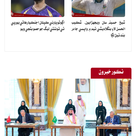
شيخ حسينه سان ويجهڙايون، شڪيب
اڳوڻو ڀارتي ڪپتان اجنڪيا رهاڻي يورپي
الحسن لاءِ بنگلاديشي ٽيم ۾ واپسي جا در
ٽي ٽوئنٽي ليگ جو حصو بڻجي ويو
بند ٿيڻ لڳا
نڪور خبرون