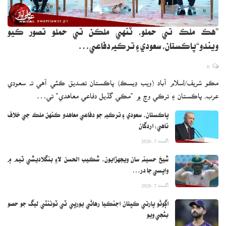
”هڪ ملڪ تي حملو، ٽنهي ملڪن تي حملو تصور ڪيو
ويندو“پاڪستان، سعودي ۽ ترڪيه دفاعي…
0
مڪو شريف/اسلام آباد (ويب ڊيسڪ) پاڪستان تصديق ڪئي آهي ته سعودي
عرب، پاڪستان ۽ ترڪي وچ ۾ ”مڪي گڏيل دفاعي معاهدي“ تي…
پاڪستان، سعودي ۽ ترڪيه جو دفاعي معاهدو ڪنهن ملڪ جي خلاف
ناهي: اردگان
اگست 7, 2026
شيخ حسينه سان ويجهڙايون، شڪيب الحسن لاءِ بنگلاديشي ٽيم ۾
واپسي جا در…
اگست 7, 2026
اڳوڻو ڀارتي ڪپتان اجنڪيا رهاڻي يورپي ٽي ٽوئنٽي ليگ جو حصو
بڻجي ويو