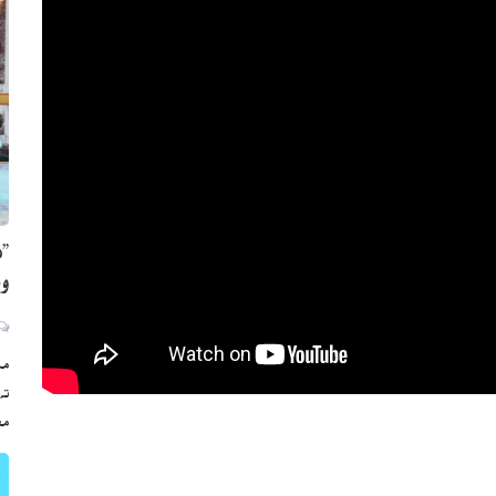
”ه
وي
مڪ
ته
مع