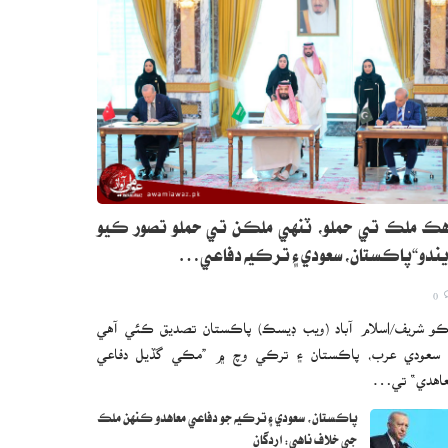
ڪ ملڪ تي حملو، ٽنهي ملڪن تي حملو تصور ڪيو
ندو“پاڪستان، سعودي ۽ ترڪيه دفاعي…
0
و شريف/اسلام آباد (ويب ڊيسڪ) پاڪستان تصديق ڪئي آهي
 سعودي عرب، پاڪستان ۽ ترڪي وچ ۾ ”مڪي گڏيل دفاعي
اهدي“ تي…
پاڪستان، سعودي ۽ ترڪيه جو دفاعي معاهدو ڪنهن ملڪ
جي خلاف ناهي: اردگان