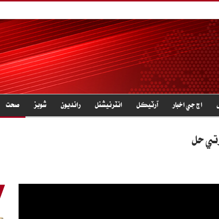
اڄ جي اخبار
آرٽيڪل
انٽرنيشنل
رانديون
شوبز
صحت
رتي حل