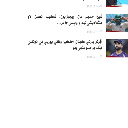
اگست 7, 2026
شيخ حسينه سان ويجهڙايون، شڪيب الحسن لاءِ
بنگلاديشي ٽيم ۾ واپسي جا در…
اگست 7, 2026
اڳوڻو ڀارتي ڪپتان اجنڪيا رهاڻي يورپي ٽي ٽوئنٽي
ليگ جو حصو بڻجي ويو
اگست 7, 2026