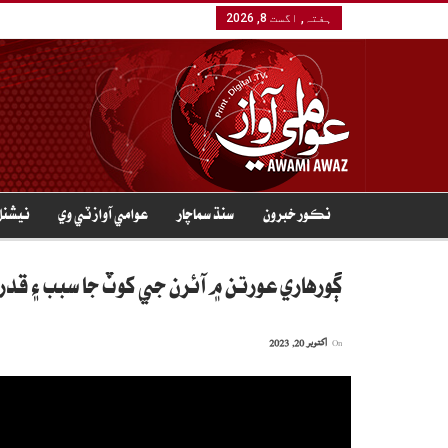
ہفتہ, اگست 8, 2026
نڪور خبرون
سنڌ سماچار
عوامي آواز ٽي وي
نيشنل
ڳورهاري عورتن ۾ آئرن جي کوٽ جا سبب ۽ قد
On
اکتوبر 20, 2023