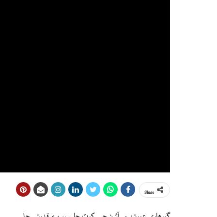
Share
ڳورهاري عورتن ۾ آئرن جي کوٽ جا سبب ۽ قدرتي حل