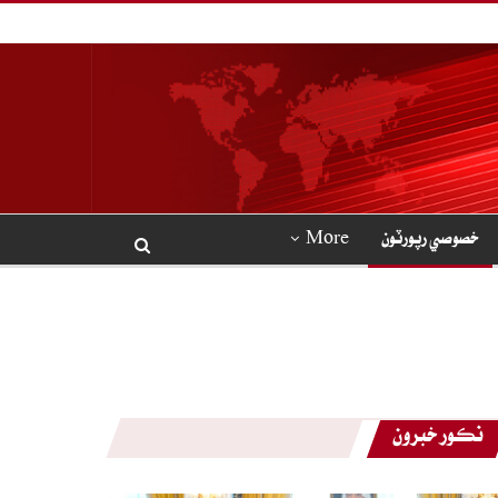
خصوصي رپورٽون
More
نڪور خبرون