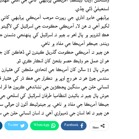
استعيفيٰ ڏئي ڇڏي.
پرڏيهي خابرو اداري جي رپورٽ موجب آمريڪي پرڏيهي کاتي
لکيو آهي ته هن لاءِ آمريڪي حڪومت جي اسرائيل کي لاڳيتو 
هڪ انٽرويو ۾ پال اهو به چيو ته اسرائيل کي پنهنجي دشمنن
ويندو، جيڪو آمريڪا جي مفاد ۾ ناهي.
هن چيو ته آمريڪي حڪومت گذريل ڪيترن ئي ڏهاڪن کان ج
هو ان عمل جو وڌيڪ حصو بڻجڻ کان انڪار ڪري ٿو.
جوش پال 11 سالن کان آمريڪا جي اتحادي ملڪن کي هٿيارن جي فراهمي واري شعبي سان سلهاڙيل هو.
سندس چوڻ هو ته هو وچ اوڀر ۾ تڪرار جي هڪ ڌر کي هٿيار 
انساني حقن جي سنگين ڀڃڪڙين جي نشاندهي ڪريون ها ڦر اس
جوش پال چيو ته بائيڊن انتظاميا طرفان اسرائيل کي اسلحي ج
جيڪا آمريڪا جي مفاد ۾ ناهي، پر جيتوڻيڪ آئون ان حوالي
هن چيو ته اها اسان جي ذميواري آهي ته اسان انساني حقن ج
Twitter
WhatsApp
Facebook
Share