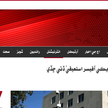
اڄ جي اخبار
آرٽيڪل
انٽرنيشنل
رانديون
شوبز
صحت
ريڪي آفيسر استعيفيٰ ڏئي ڇڏي