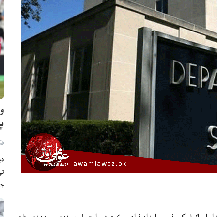
وو
ڀارت
دب
ج
ر اسرائيل کي فوجي امداد فراهم ڪرڻ تي احتجاجن پنهنجي عهدي تان