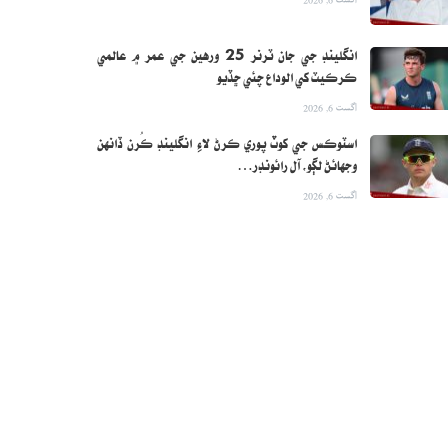
انگلينڊ جي جان ٽرنر 25 ورهين جي عمر ۾ عالمي
ڪرڪيٽ کي الوداع چئي ڇڏيو
اگست 6, 2026
اسٽوڪس جي کوٽ پوري ڪرڻ لاءِ انگلينڊ ڪُرن ڏانهن
وجهائڻ لڳو، آل رائونڊر…
اگست 6, 2026