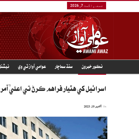
جمعہ, اگست 7, 2026
نڪور خبرون
سنڌ سماچار
عوامي آواز ٽي وي
نيشنل
اسرائيل کي هٿيار فراهم ڪرڻ تي اعليٰ آم
On
اکتوبر 19, 2023