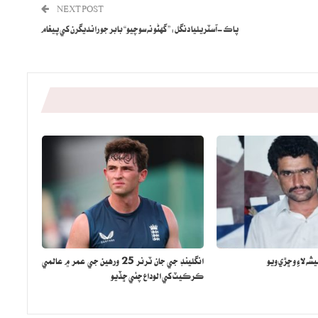
NEXT POST
پاڪ-آسٽريليا دنگل: ” گهڻو نه سوچيو“ بابر جو رانديگرن کي پيغام
شه لاءِ وڇڙي ويو
انگلينڊ جي جان ٽرنر 25 ورهين جي عمر ۾ عالمي
ڪرڪيٽ کي الوداع چئي ڇڏيو