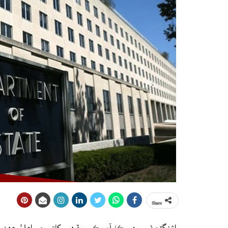
Share
واشنگٽن (ويب ڊيسڪ) آمريڪي پرڏيهي کاتي جي اعليٰ عهديدا