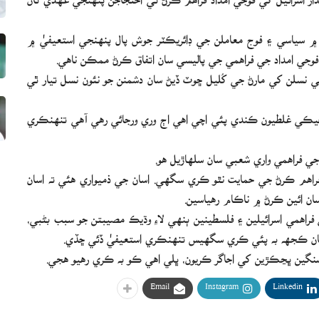
 ۾ سياسي ۽ فوج معاملن جي ڊائريڪٽر جوش پال پنهنجي استعيفيٰ ۾
فوجي امداد جي فراهمي جي پاليسي سان اتفاق ڪرڻ ممڪن ناهي.
 جي نسلن کي مارڻ جي کُليل ڇوٽ ڏيڻ سان دشمنن جو نئون نسل تيار ٿي
يڪي غلطيون ڪندي پئي اچي اهي اڄ وري ورجائي رهي آهي تنهنڪري
فراهم ڪرڻ جي حمايت نٿو ڪري سگھي. اسان جي ذميواري هئي ته اسان
ان ائين ڪرڻ ۾ ناڪام رهياسين.
ي فراهمي اسرائيلين ۽ فلسطينين ٻنهي لاءِ وڌيڪ مصيبتن جو سبب بڻبي،
 سان ڪجهه به پئي ڪري سگھيس تنهنڪري استعيفيٰ ڏئي ڇڏي.
ي سنگين ڀڃڪڙين کي اجاگر ڪريون، ڀلي اهي ڪو به ڪري رهيو هجي.
Email
Instagram
Linkedin