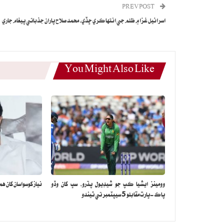
PREV POST
اسرائيل غزا ۾ ظلم جي انتها ڪري ڇڏي، محمد صلاح پاران جذباتي پيغام جاري
You Might Also Like
وومينز ايشيا ڪپ جو شيڊيول پڌرو، سڀ کان وڏو
نياز کوسواسان کان همي
پاڪ-ڀارت مقابلو 5 سيپٽمبر تي ٿيندو