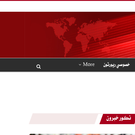
خصوصي رپورٽون
More
نڪور خبرون