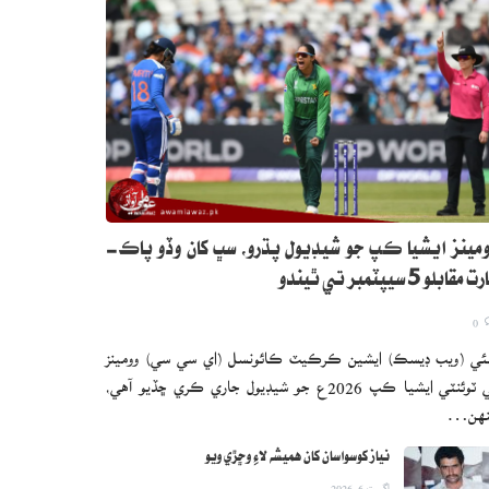
مينز ايشيا ڪپ جو شيڊيول پڌرو، سڀ کان وڏو پاڪ-
 مقابلو 5 سيپٽمبر تي ٿيندو
0
ئي (ويب ڊيسڪ) ايشين ڪرڪيٽ ڪائونسل (اي سي سي) وومينز
ٽي ٽوئنٽي ايشيا ڪپ 2026ع جو شيڊيول جاري ڪري ڇڏيو آهي،
نهن…
نياز کوسواسان کان هميشه لاءِ وڇڙي ويو
اگست 6, 2026