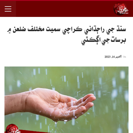
سنڌ جي راڄڌاني ڪراچي سميت مختلف ضلعن ۾
برسات جي اڳڪٿي
On
اکتوبر 14, 2023