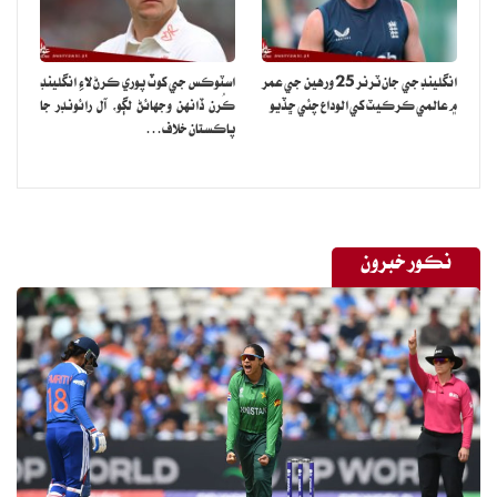
انگلينڊ جي جان ٽرنر 25 ورهين جي عمر
اسٽوڪس جي کوٽ پوري ڪرڻ لاءِ انگلينڊ
۾ عالمي ڪرڪيٽ کي الوداع چئي ڇڏيو
ڪُرن ڏانهن وجهائڻ لڳو، آل رائونڊر جا
پاڪستان خلاف…
نڪور خبرون