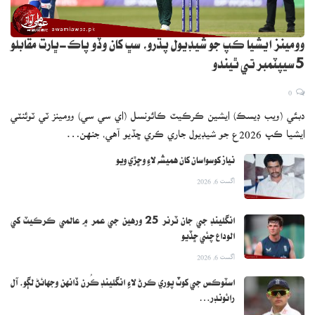
وومينز ايشيا ڪپ جو شيڊيول پڌرو، سڀ کان وڏو پاڪ-ڀارت مقابلو
5 سيپٽمبر تي ٿيندو
0
دبئي (ويب ڊيسڪ) ايشين ڪرڪيٽ ڪائونسل (اي سي سي) وومينز ٽي ٽوئنٽي
ايشيا ڪپ 2026ع جو شيڊيول جاري ڪري ڇڏيو آهي، جنهن…
نياز کوسواسان کان هميشه لاءِ وڇڙي ويو
اگست 6, 2026
انگلينڊ جي جان ٽرنر 25 ورهين جي عمر ۾ عالمي ڪرڪيٽ کي
الوداع چئي ڇڏيو
اگست 6, 2026
اسٽوڪس جي کوٽ پوري ڪرڻ لاءِ انگلينڊ ڪُرن ڏانهن وجهائڻ لڳو، آل
رائونڊر…