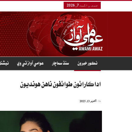
جمعہ, اگست 7, 2026
نڪور خبرون
سنڌ سماچار
عوامي آواز ٽي وي
نيشنل
اداڪارائون طوائفون ناهن هونديون
On
اکتوبر 13, 2023