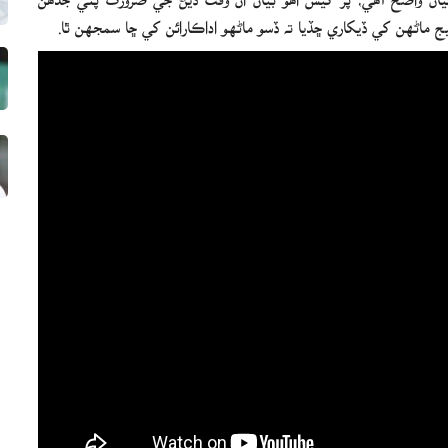
 ماڻهن کي ڏيکاري ڇڏيا ته ڏسو ماڻهو اداڪارائن کي ڇا سمجهن ٿا.