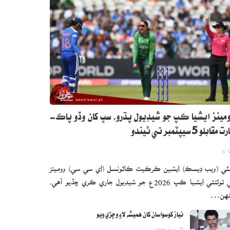
مينز ايشيا ڪپ جو شيڊيول پڌرو، سڀ کان وڏو پاڪ-
 مقابلو 5 سيپٽمبر تي ٿيندو
0
ئي (ويب ڊيسڪ) ايشين ڪرڪيٽ ڪائونسل (اي سي سي) وومينز
ٽي ٽوئنٽي ايشيا ڪپ 2026ع جو شيڊيول جاري ڪري ڇڏيو آهي،
نهن…
نياز کوسواسان کان هميشه لاءِ وڇڙي ويو
اگست 6, 2026