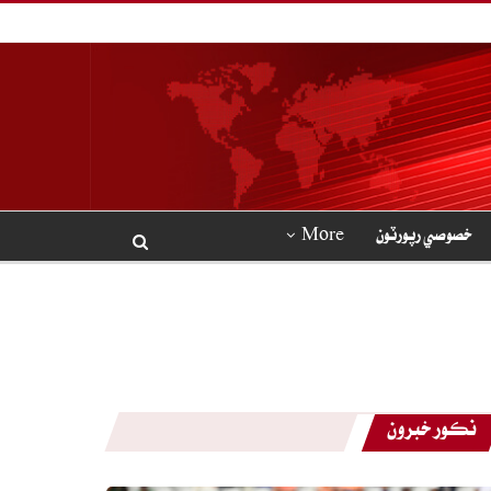
خصوصي رپورٽون
More
نڪور خبرون