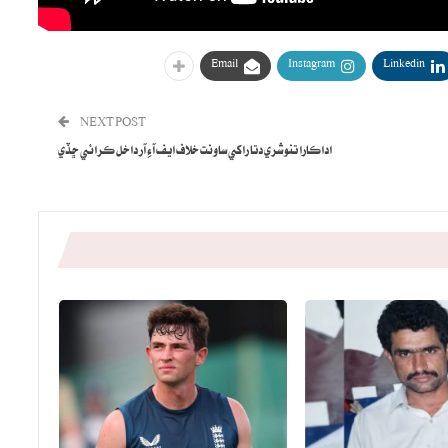
Email
Instagram
Linkedin
NEXT POST
اداڪارا تنوشري دتا راکي ساونت خلاف ايف آءِ آر داخل ڪرائي ڇڏي