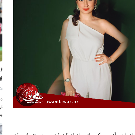
وو
ڀارت
دب
ج
و بيان واضح آهي، پر کيس اهو بيان ان وقت ڏيڻ جي ضرورت پئي جڏهن