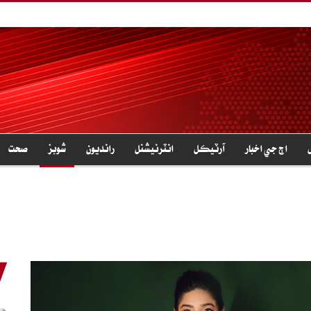
اڄ جي اخبار
آرٽيڪل
انٽرنيشنل
رانديون
شوبز
صحت