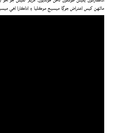
ماڻهن کيس اعتراض جوڳا ميسيج موڪليا ۽ اداڪارا اهي ميسيج