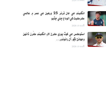
انگلينڊ جي جان ٽرنر 25 ورهين جي عمر ۾ عالمي
ڪرڪيٽ کي الوداع چئي ڇڏيو
اگست 6, 2026
اسٽوڪس جي کوٽ پوري ڪرڻ لاءِ انگلينڊ ڪُرن ڏانهن
وجهائڻ لڳو، آل رائونڊر…
اگست 6, 2026