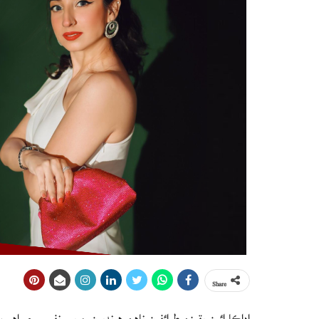
Share
اداڪارائون يقينن طوائفون ناهن هونديون، مريم نفيس جو اه