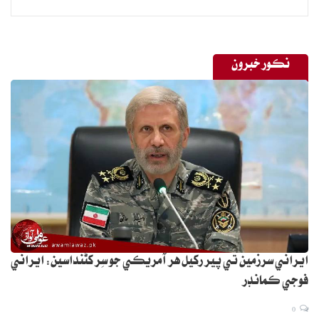
نڪور خبرون
ايراني سرزمين تي پير رکيل هر آمريڪي جو سِر کڻنداسين: ايراني
فوجي ڪمانڊر
0