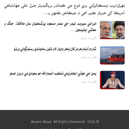
تهران(ويب ڊيسڪ)ايراني بري فوج جي ڪمانڊر بريگيڊيئر جنرل علي جهانشاهي
آمريڪا کي خبردار ڪيو آهي ته جيڪڏهن ڪنهن به…
ايراني سپريم ليڊر جي صدر مسعود پزشڪيان سان ملاقات، جنگ ۽
معاشي چئلينجن…
اگست 9, 2026
شارجه آبناءِ هرمز کان ٻاهر واپار لاءِ نئون سامونڊي رستو ڳولي ورتو
اگست 9, 2026
يمن جي حوثي اڪثريتي تنظيم انصارالله جو سعودي تي ڊرون حملو
اگست 9, 2026
© 2026 - Awami Awaz. All Rights Reserved.