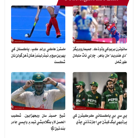
سائوٿرن بريو کي وڏو ڌڪ، جميما روڊريگز
ماسٽرز هاڪي ورلڊ ڪپ: پاڪستان کي
”دي هنڊريڊ“ مان ٻاهر، چارلي ناٽ متبادل
پهرين ميچ ۾ نيڌرلينڊز هٿان ڏهن گولن تان
طور شامل
شڪست
پي سي بي پاڪستاني ڪرڪيٽرن کي
شيخ حسينه سان ويجهڙايون، شڪيب
پرڏيهي ليگ کيڏڻ جي اجازت ڏئي ڇڏي
الحسن لاءِ بنگلاديشي ٽيم ۾ واپسي جا در
بند ٿيڻ لڳا