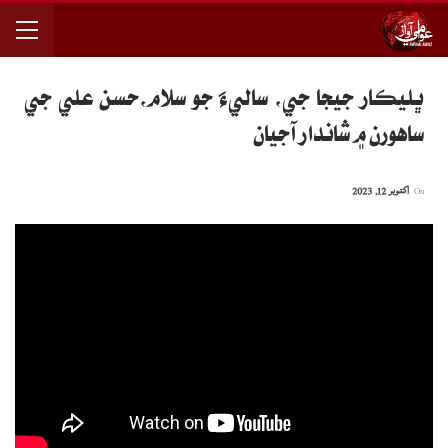
ڀليڪار جيجا جي، ساليءَ جو سلام،حسن علي جي
ساهورن ۾ شاندار آجيان
On
اکتوبر 12, 2023