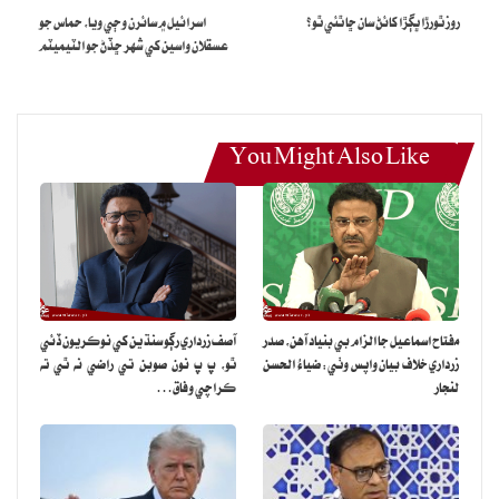
روز ٿورڙا ڀڳڙا کائڻ سان ڇا ٿئي ٿو؟
اسرائيل ۾ سائرن وڄي ويا، حماس جو
عسقلان واسين کي شهر ڇڏڻ جو الٽيميٽم
You Might Also Like
مفتاح اسماعيل جا الزام بي بنياد آهن، صدر
آصف زرداري رڳو سنڌين کي نوڪريون ڏئي
زرداري خلاف بيان واپس وٺي: ضياءُ الحسن
ٿو، پ پ نون صوبن تي راضي نه ٿي ته
لنجار
ڪراچي وفاق…