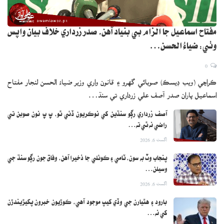
مفتاح اسماعيل جا الزام بي بنياد آهن، صدر زرداري خلاف بيان واپس
وٺي: ضياءُ الحسن…
0
ڪراچي (ويب ڊيسڪ) صوبائي گهرو ۽ قانون واري وزير ضياءُ الحسن لنجار مفتاح
اسماعيل پاران صدر آصف علي زرداري تي سنڌ…
آصف زرداري رڳو سنڌين کي نوڪريون ڏئي ٿو، پ پ نون صوبن تي
راضي نه ٿي ته…
اگست 6, 2026
پنجاب وٽ به سون، ٽامي ۽ ڪوئلي جا ذخيرا آهن، وفاق جون رڳو سنڌ جي
وسيلن…
اگست 6, 2026
بارود ۽ هٿيارن جي وڏي کيپ موجود آهي، ڪوڙيون خبرون پکيڙيندڙن
کي نه…