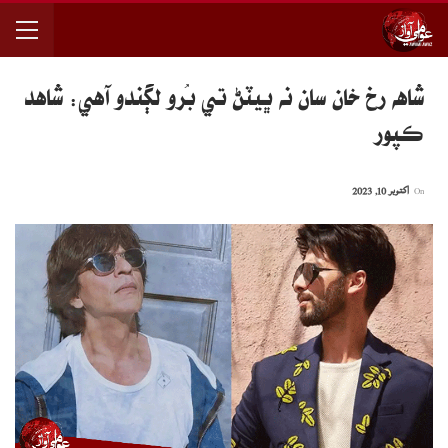
شاهه رخ خان سان نه ڀيٽڻ تي بُرو لڳندو آهي: شاهد
ڪپور
On
اکتوبر 10, 2023