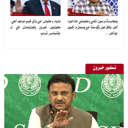
پنجاب وٽ به سون، ٽامي ۽ ڪوئلي جا ذخيرا
بارود ۽ هٿيارن جي وڏي کيپ موجود آهي،
آهن، وفاق جون رڳو سنڌ جي وسيلن ۾ اکيون
ڪوڙيون خبرون پکيڙيندڙن کي نه
ڇو آهن…
ڇڏيندس: ٽرمپ
نڪور خبرون